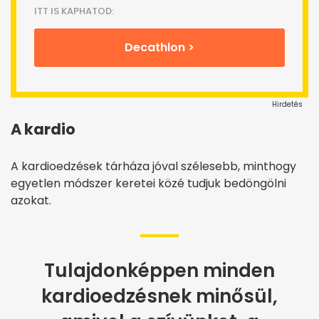
ITT IS KAPHATOD:
Decathlon >
Hirdetés
A kardio
A kardioedzések tárháza jóval szélesebb, minthogy
egyetlen módszer keretei közé tudjuk bedöngölni
azokat.
Tulajdonképpen minden
kardioedzésnek minősül,