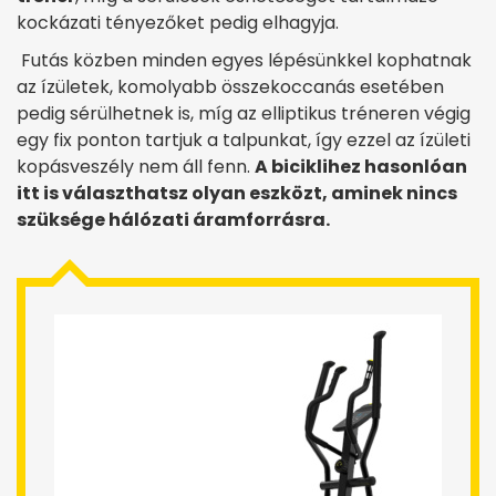
kockázati tényezőket pedig elhagyja.
Futás közben minden egyes lépésünkkel kophatnak
az ízületek, komolyabb összekoccanás esetében
pedig sérülhetnek is, míg az elliptikus tréneren végig
egy fix ponton tartjuk a talpunkat, így ezzel az ízületi
kopásveszély nem áll fenn.
A biciklihez hasonlóan
itt is választhatsz olyan eszközt, aminek nincs
szüksége hálózati áramforrásra.