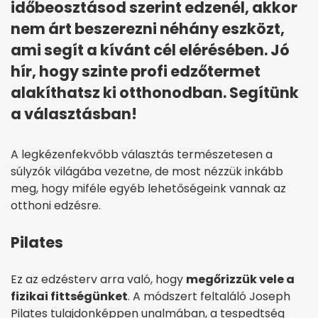
időbeosztásod szerint edzenél, akkor
nem árt beszerezni néhány eszközt,
ami segít a kívánt cél elérésében. Jó
hír, hogy szinte profi edzőtermet
alakíthatsz ki otthonodban. Segítünk
a választásban!
A legkézenfekvőbb választás természetesen a
súlyzók világába vezetne, de most nézzük inkább
meg, hogy miféle egyéb lehetőségeink vannak az
otthoni edzésre.
Pilates
Ez az edzésterv arra való, hogy
megőrizzük vele a
fizikai fittségünket
. A módszert feltaláló Joseph
Pilates tulajdonképpen unalmában, a tespedtség