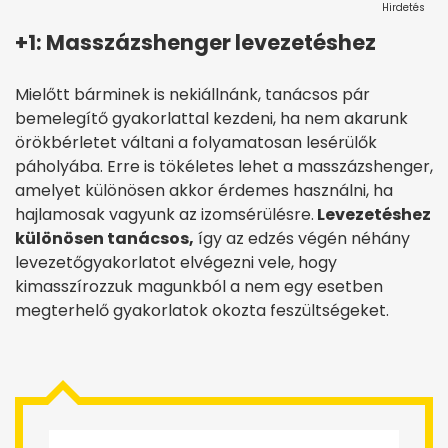
Hirdetés
+1: Masszázshenger levezetéshez
Mielőtt bárminek is nekiállnánk, tanácsos pár
bemelegítő gyakorlattal kezdeni, ha nem akarunk
örökbérletet váltani a folyamatosan lesérülők
páholyába. Erre is tökéletes lehet a masszázshenger,
amelyet különösen akkor érdemes használni, ha
hajlamosak vagyunk az izomsérülésre.
Levezetéshez
különösen tanácsos,
így az edzés végén néhány
levezetőgyakorlatot elvégezni vele, hogy
kimasszírozzuk magunkból a nem egy esetben
megterhelő gyakorlatok okozta feszültségeket.