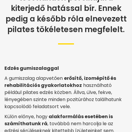
kiterjedő hatással bír. Ennek
pedig a később róla elnevezett
pilates tökéletesen megfelelt.
Edzés gumiszalaggal
A gumiszalag alapvetően
erősítő, izomépítő és
rehabilitációs gyakorlatokhoz
használható
például pilates edzés közben. Állva, ülve, fekve,
lényegében szinte minden pozitúrához találhatunk
kapcsolódó feladatsort vele.
Külön előnye, hogy
alakformálás esetében is
számíthatunk rá
, továbbá nem harcolja le az
edzési sérüléseknek kitettebb ízületeinket sem.