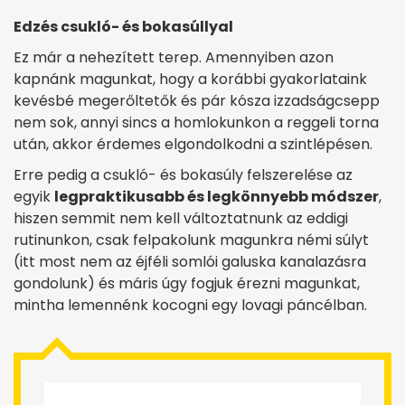
Edzés csukló- és bokasúllyal
Ez már a nehezített terep. Amennyiben azon
kapnánk magunkat, hogy a korábbi gyakorlataink
kevésbé megerőltetők és pár kósza izzadságcsepp
nem sok, annyi sincs a homlokunkon a reggeli torna
után, akkor érdemes elgondolkodni a szintlépésen.
Erre pedig a csukló- és bokasúly felszerelése az
egyik
legpraktikusabb és legkönnyebb módszer
,
hiszen semmit nem kell változtatnunk az eddigi
rutinunkon, csak felpakolunk magunkra némi súlyt
(itt most nem az éjféli somlói galuska kanalazásra
gondolunk) és máris úgy fogjuk érezni magunkat,
mintha lemennénk kocogni egy lovagi páncélban.