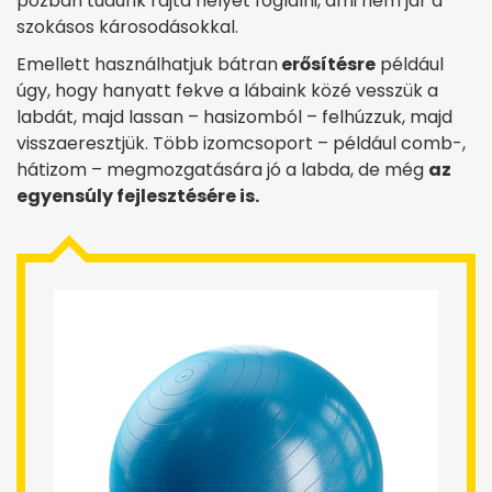
pózban tudunk rajta helyet foglalni, ami nem jár a
szokásos károsodásokkal.
Emellett használhatjuk bátran
erősítésre
például
úgy, hogy hanyatt fekve a lábaink közé vesszük a
labdát, majd lassan – hasizomból – felhúzzuk, majd
visszaeresztjük. Több izomcsoport – például comb-,
hátizom – megmozgatására jó a labda, de még
az
egyensúly fejlesztésére is.