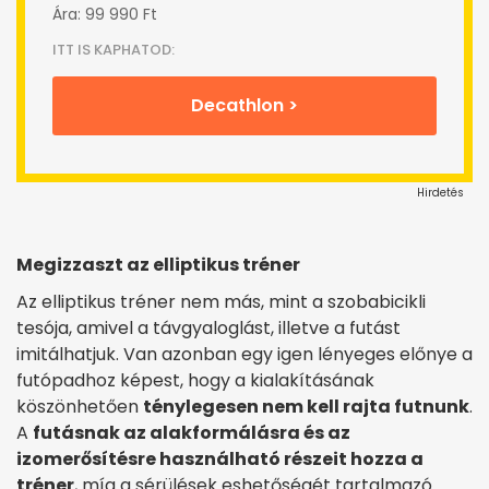
Ára: 99 990 Ft
ITT IS KAPHATOD:
Decathlon >
Hirdetés
Megizzaszt az elliptikus tréner
Az elliptikus tréner nem más, mint a szobabicikli
tesója, amivel a távgyaloglást, illetve a futást
imitálhatjuk. Van azonban egy igen lényeges előnye a
futópadhoz képest, hogy a kialakításának
köszönhetően
ténylegesen nem kell rajta futnunk
.
A
futásnak az alakformálásra és az
izomerősítésre használható részeit hozza a
tréner
, míg a sérülések eshetőségét tartalmazó