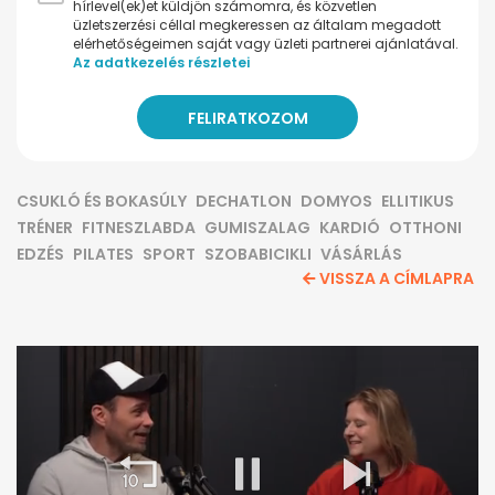
hírlevel(ek)et küldjön számomra, és közvetlen
üzletszerzési céllal megkeressen az általam megadott
elérhetőségeimen saját vagy üzleti partnerei ajánlatával.
Az adatkezelés részletei
CSUKLÓ ÉS BOKASÚLY
DECHATLON
DOMYOS
ELLITIKUS
TRÉNER
FITNESZLABDA
GUMISZALAG
KARDIÓ
OTTHONI
EDZÉS
PILATES
SPORT
SZOBABICIKLI
VÁSÁRLÁS
VISSZA A CÍMLAPRA