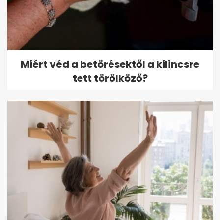
Miért véd a betörésektől a kilincsre
tett törölköző?