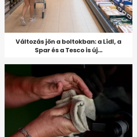
Változás jön a boltokban: a Lidl, a
Spar és a Tesco is új...