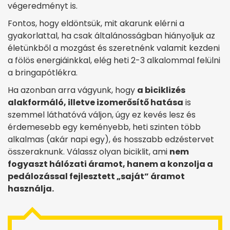
végeredményt is.
Fontos, hogy eldöntsük, mit akarunk elérni a
gyakorlattal, ha csak általánosságban hiányoljuk az
életünkből a mozgást és szeretnénk valamit kezdeni
a fölös energiáinkkal, elég heti 2-3 alkalommal felülni
a bringapótlékra.
Ha azonban arra vágyunk, hogy
a biciklizés
alakformáló, illetve izomerősítő hatása
is
szemmel láthatóvá váljon, úgy ez kevés lesz és
érdemesebb egy keményebb, heti szinten több
alkalmas (akár napi egy), és hosszabb edzéstervet
összeraknunk. Válassz olyan biciklit, ami
nem
fogyaszt hálózati áramot, hanem a konzolja a
pedálozással fejlesztett „saját” áramot
használja.