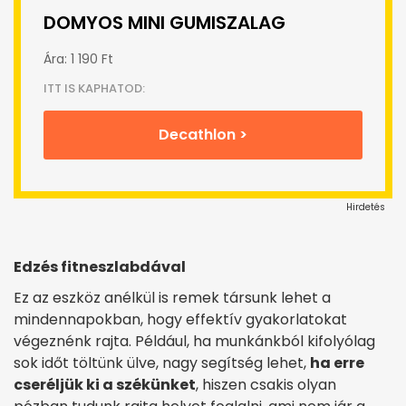
DOMYOS MINI GUMISZALAG
Ára: 1 190 Ft
ITT IS KAPHATOD:
Decathlon >
Hirdetés
Edzés fitneszlabdával
Ez az eszköz anélkül is remek társunk lehet a
mindennapokban, hogy effektív gyakorlatokat
végeznénk rajta. Például, ha munkánkból kifolyólag
sok időt töltünk ülve, nagy segítség lehet,
ha erre
cseréljük ki a székünket
, hiszen csakis olyan