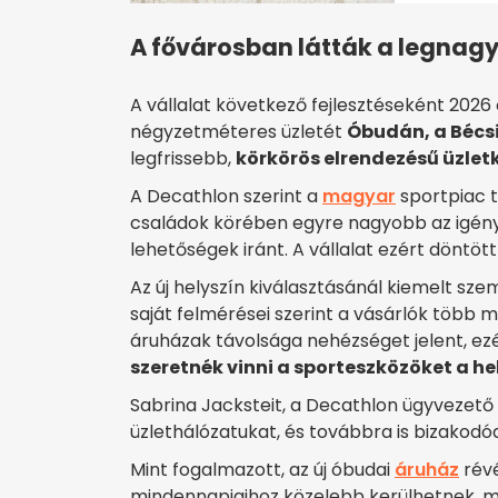
A fővárosban látták a legnag
A vállalat következő fejlesztéseként 2026 
négyzetméteres üzletét
Óbudán, a Bécsi
legfrissebb,
körkörös elrendezésű üzlet
A Decathlon szerint a
magyar
sportpiac t
családok körében egyre nagyobb az igény 
lehetőségek iránt. A vállalat ezért döntöt
Az új helyszín kiválasztásánál kiemelt sz
saját felmérései szerint a vásárlók több m
áruházak távolsága nehézséget jelent, ez
szeretnék vinni a sporteszközöket a h
Sabrina Jacksteit, a Decathlon ügyvezető 
üzlethálózatukat, és továbbra is bizakodóa
Mint fogalmazott, az új óbudai
áruház
révé
mindennapjaihoz közelebb kerülhetnek, m