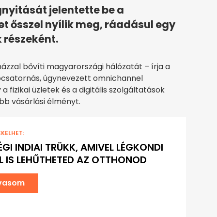
nyitását jelentette be a
let ősszel nyílik meg, ráadásul egy
 részeként.
házzal bővíti magyarországi hálózatát – írja a
bbcsatornás, úgynevezett omnichannel
 fizikai üzletek és a digitális szolgáltatások
b vásárlási élményt.
EKELHET:
ÉGI INDIAI TRÜKK, AMIVEL LÉGKONDI
L IS LEHŰTHETED AZ OTTHONOD
lvasom