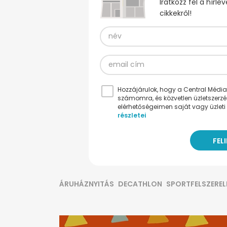
Iratkozz fel a hírl
cikkekről!
Hozzájárulok, hogy a Central Médiacs
számomra, és közvetlen üzletszerz
elérhetőségeimen saját vagy üzleti 
részletei
ÁRUHÁZNYITÁS
DECATHLON
SPORTFELSZEREL