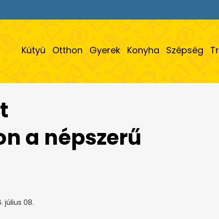
Kütyü
Otthon
Gyerek
Konyha
Szépség
T
t
n a népszerű
 július 08.