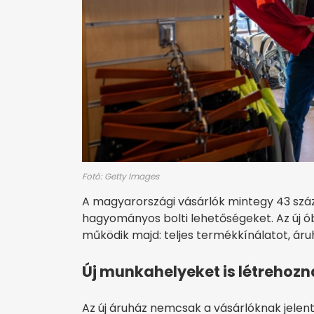
Fotó: Getty Images
A magyarországi vásárlók mintegy 43 száz
hagyományos bolti lehetőségeket. Az új ó
működik majd: teljes termékkínálatot, áruh
Új munkahelyeket is létrehoz
Az új áruház nemcsak a vásárlóknak jelen