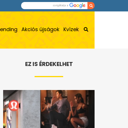
rending
Akciós újságok
Kvízek
EZ IS ÉRDEKELHET