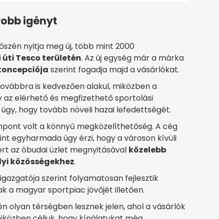
yobb igényt
őszén nyitja meg új, több mint 2000
 úti Tesco területén
. Az új egység már a márka
koncepciója
szerint fogadja majd a vásárlókat.
ovábbra is kedvezően alakul, miközben a
az elérhető és megfizethető sportolási
t úgy, hogy tovább növeli hazai lefedettségét.
empont volt a könnyű megközelíthetőség. A cég
int egyharmada úgy érzi, hogy a városon kívüli
ért az óbudai üzlet megnyitásával
közelebb
elyi közösségekhez
.
igazgatója szerint folyamatosan fejlesztik
k a magyar sportpiac jövőjét illetően.
n olyan térségben lesznek jelen, ahol a vásárlók
iközben céljuk, hogy kínálatukat még