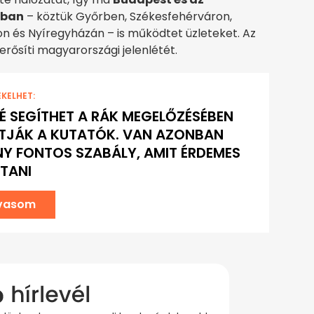
sban
– köztük Győrben, Székesfehérváron,
n és Nyíregyházán – is működtet üzleteket. Az
erősíti magyarországi jelenlétét.
EKELHET:
É SEGÍTHET A RÁK MEGELŐZÉSÉBEN
ÍTJÁK A KUTATÓK. VAN AZONBAN
Y FONTOS SZABÁLY, AMIT ÉRDEMES
TANI
lvasom