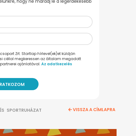
evelünkre, hogy ne maradj le a legérdekesebb
oport Zrt. Startlap hírlevel(ek)et küldjön
ési céllal megkeressen az általam megadott
partnerei ajánlatával.
Az adatkezelés
VISSZA A CÍMLAPRA
ÉS
SPORTRUHÁZAT