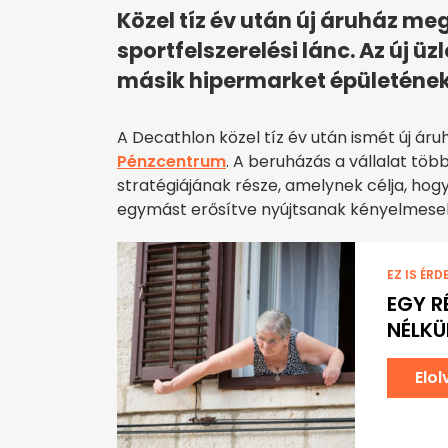
Közel tíz év után új áruház meg
sportfelszerelési lánc. Az új üz
másik hipermarket épületének
A Decathlon közel tíz év után ismét új áru
Pénzcentrum
. A beruházás a vállalat tö
stratégiájának része, amelynek célja, hogy a
egymást erősítve nyújtsanak kényelmeseb
EZ IS ÉRD
EGY R
NÉLKÜ
Elo