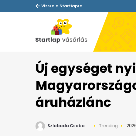
Vissza a Startlapra
Új egységet nyi
Magyarországo
áruházlánc
Szloboda Csaba
Trending
2026.