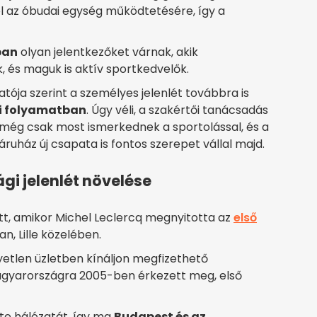
el az óbudai egység működtetésére, így a
ban
olyan jelentkezőket várnak, akik
, és maguk is aktív sportkedvelők.
tója szerint a személyes jelenlét továbbra is
i folyamatban
. Úgy véli, a szakértői tanácsadás
k még csak most ismerkednek a sportolással, és a
uház új csapata is fontos szerepet vállal majd.
gi jelenlét növelése
t, amikor Michel Leclercq megnyitotta az
első
n, Lille közelében.
gyetlen üzletben kínáljon megfizethető
agyarországra 2005-ben érkezett meg, első
te hálózatát, így ma
Budapest és az