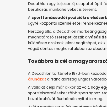
Decathlon egy teljesen új csapatot épít f
beruházás munkahelyeket is teremt.
A
sporttanácsadói pozíciókra elsősor
ügyfélközpontú szemlélettel rendelkeznek
Herczeg Lilla, a Decathlon marketingigazga
meghatározó szerepet játszik a
vásárlás
különösen azoknak jelent segítséget, aki
végső döntés meghozatalában az óbudai ár
Továbbra is cél a magyarorszá
A Decathlon története 1976-ban kezdődöt
áruházat
a franciaországi Englos városába
A vállalat célja már akkor az volt, hogy e
sportfelszereléseket több sportághoz. M
hazai áruházát Budaörsön nyitotta meg.
Azóta országszerte folyamatosan bővítet