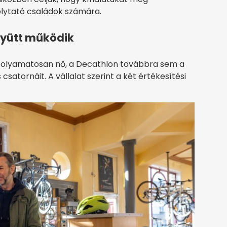
olytató családok számára.
együtt működik
olyamatosan nő, a Decathlon továbbra sem a
is csatornáit. A vállalat szerint a két értékesítési