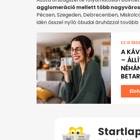
agglomeráció mellett több nagyváro
Pécsen, Szegeden, Debrecenben, Miskolco
idén ősszel nyíló óbudai áruházzal tovább 
EZ IS ÉRD
A KÁV
– ÁLL
NÉHÁN
BETAR
Elo