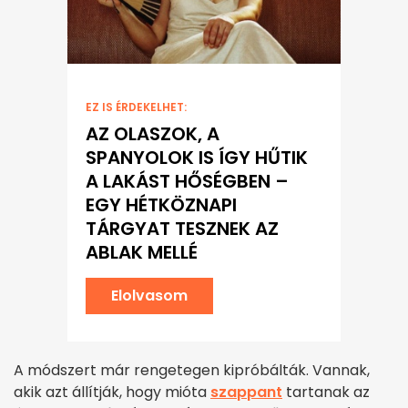
EZ IS ÉRDEKELHET:
AZ OLASZOK, A
SPANYOLOK IS ÍGY HŰTIK
A LAKÁST HŐSÉGBEN –
EGY HÉTKÖZNAPI
TÁRGYAT TESZNEK AZ
ABLAK MELLÉ
Elolvasom
A módszert már rengetegen kipróbálták. Vannak,
akik azt állítják, hogy mióta
szappant
tartanak az