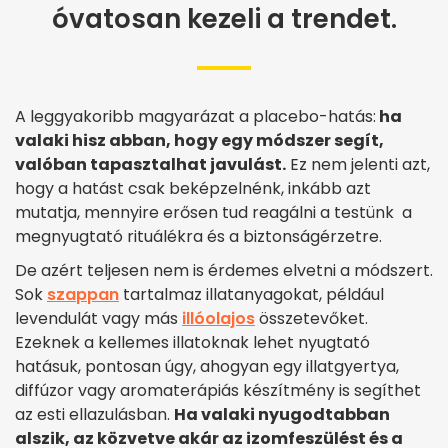
óvatosan kezeli a trendet.
A leggyakoribb magyarázat a placebo-hatás:
ha
valaki hisz abban, hogy egy módszer segít,
valóban tapasztalhat javulást.
Ez nem jelenti azt,
hogy a hatást csak beképzelnénk, inkább azt
mutatja, mennyire erősen tud reagálni a testünk a
megnyugtató rituálékra és a biztonságérzetre.
De azért teljesen nem is érdemes elvetni a módszert.
Sok
szappan
tartalmaz illatanyagokat, például
levendulát vagy más
illóolajos
összetevőket.
Ezeknek a kellemes illatoknak lehet nyugtató
hatásuk, pontosan úgy, ahogyan egy illatgyertya,
diffúzor vagy aromaterápiás készítmény is segíthet
az esti ellazulásban.
Ha valaki nyugodtabban
alszik, az közvetve akár az izomfeszülést és a