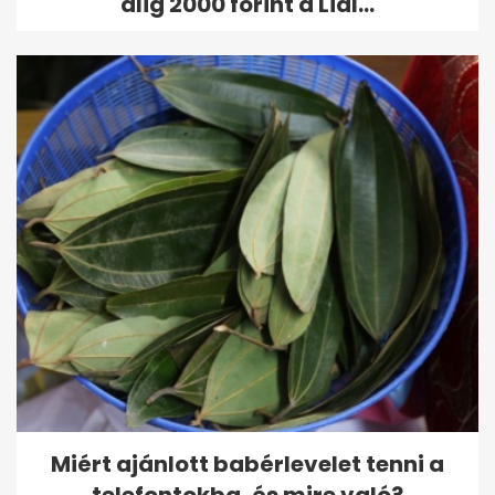
alig 2000 forint a Lidl...
Miért ajánlott babérlevelet tenni a
telefontokba, és mire való?