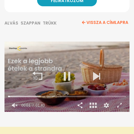
VISSZA A CÍMLAPRA
ALVÁS
SZAPPAN
TRÜKK
00:02
01:40
0
seconds
of
1
minute,