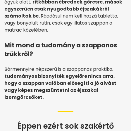
ágyuk alatt,
ritkábban ébrednek görcsre, mások
egyszerűen csak nyugodtabb éjszakákról
számoltak be.
Ráadásul nem kell hozzá tabletta,
vagy bonyolult rutin, csak egy illatos szappan a
matrac közelében.
Mit mond a tudomány a szappanos
trükkről?
Bármennyire népszerű is a szappanos praktika,
tudományos bizonyíték egyelőre nincs arra,
hogy a szappan valóban elősegíti a jó alvást
vagy képes
megszüntetni az éjszakai
izomgörcsöket.
Éppen ezért sok szakértő