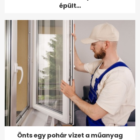
épült...
Önts egy pohár vizet a műanyag