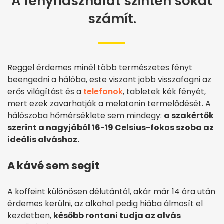
A fényhasználat szintén sokat
számít.
Reggel érdemes minél több természetes fényt
beengedni a hálóba, este viszont jobb visszafogni az
erős világítást és a
telefonok
, tabletek kék fényét,
mert ezek zavarhatják a melatonin termelődését. A
hálószoba hőmérséklete sem mindegy:
a szakértők
szerint a nagyjából 16-19 Celsius-fokos szoba az
ideális alváshoz.
A kávé sem segít
A koffeint különösen délutántól, akár már 14 óra után
érdemes kerülni, az alkohol pedig hiába álmosít el
kezdetben,
később rontani tudja az alvás