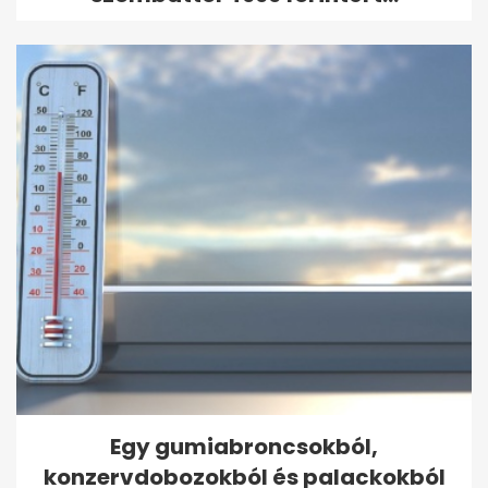
Egy gumiabroncsokból,
konzervdobozokból és palackokból