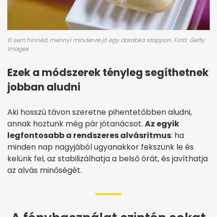
El sem hinnéd, mennyi mindenre jó egy darabka szappan. Fotó: Getty
Images
Ezek a módszerek tényleg segíthetnek
jobban aludni
Aki hosszú távon szeretne pihentetőbben aludni,
annak hoztunk még pár jótanácsot.
Az egyik
legfontosabb a rendszeres alvásritmus
: ha
minden nap nagyjából ugyanakkor fekszünk le és
kelünk fel, az stabilizálhatja a belső órát, és javíthatja
az alvás minőségét.