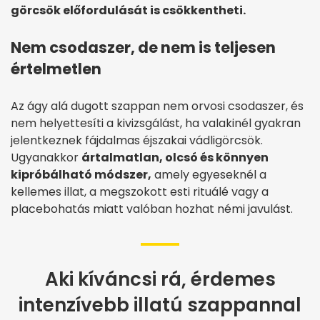
görcsök előfordulását is csökkentheti.
Nem csodaszer, de nem is teljesen
értelmetlen
Az ágy alá dugott szappan nem orvosi csodaszer, és
nem helyettesíti a kivizsgálást, ha valakinél gyakran
jelentkeznek fájdalmas éjszakai vádligörcsök.
Ugyanakkor
ártalmatlan, olcsó és könnyen
kipróbálható módszer,
amely egyeseknél a
kellemes illat, a megszokott esti rituálé vagy a
placebohatás miatt valóban hozhat némi javulást.
Aki kíváncsi rá, érdemes
intenzívebb illatú szappannal