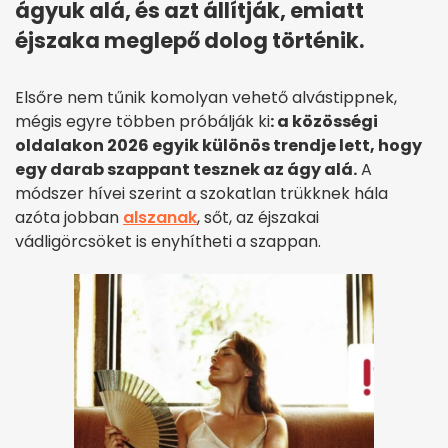
ágyuk alá, és azt állítják, emiatt
éjszaka meglepő dolog történik.
Elsőre nem tűnik komolyan vehető alvástippnek,
mégis egyre többen próbálják ki
: a közösségi
oldalakon 2026 egyik különös trendje lett, hogy
egy darab szappant tesznek az ágy alá.
A
módszer hívei szerint a szokatlan trükknek hála
azóta jobban
alszanak
, sőt, az éjszakai
vádligörcsöket is enyhítheti a szappan.