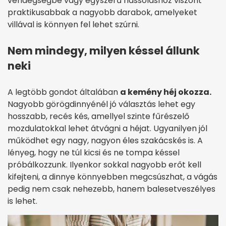
vendégségbe vagy egyszerű nassoláshoz viszont
praktikusabbak a nagyobb darabok, amelyeket
villával is könnyen fel lehet szúrni.
Nem mindegy, milyen késsel állunk
neki
A legtöbb gondot általában
a kemény héj okozza.
Nagyobb görögdinnyénél jó választás lehet egy
hosszabb, recés kés, amellyel szinte fűrészelő
mozdulatokkal lehet átvágni a héjat. Ugyanilyen jól
működhet egy nagy, nagyon éles szakácskés is. A
lényeg, hogy ne túl kicsi és ne tompa késsel
próbálkozzunk. Ilyenkor sokkal nagyobb erőt kell
kifejteni, a dinnye könnyebben megcsúszhat, a vágás
pedig nem csak nehezebb, hanem balesetveszélyes
is lehet.