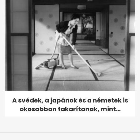
A svédek, a japánok és a németek is
okosabban takarítanak, mint...