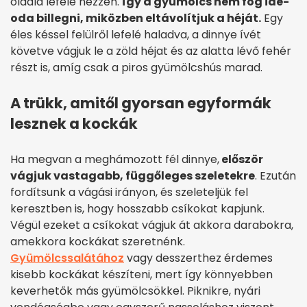
oldala lefelé nézzen.
Így a gyümölcs nem fog ide-
oda billegni, miközben eltávolítjuk a héját.
Egy
éles késsel felülről lefelé haladva, a dinnye ívét
követve vágjuk le a zöld héjat és az alatta lévő fehér
részt is, amíg csak a piros gyümölcshús marad.
A trükk, amitől gyorsan egyformák
lesznek a kockák
Ha megvan a meghámozott fél dinnye,
először
vágjuk vastagabb, függőleges szeletekre
. Ezután
fordítsunk a vágási irányon, és szeleteljük fel
keresztben is, hogy hosszabb csíkokat kapjunk.
Végül ezeket a csíkokat vágjuk át akkora darabokra,
amekkora kockákat szeretnénk.
Gyümölcssalátához
vagy desszerthez érdemes
kisebb kockákat készíteni, mert így könnyebben
keverhetők más gyümölcsökkel. Piknikre, nyári