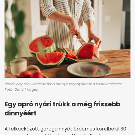
létezik egy régi kertésztrükk a dinnye legegyszerűbb felszeletelésére.
Fotó: Getty Images
Egy apró nyári trükk a még frissebb
dinnyéért
A felkockázott görögdinnyét érdemes körülbelül 30