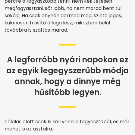
percre a fagyasztóba tenni. Nem kell teljesen
megfagyasztani, sőt jobb, ha nem marad bent túl
sokáig. Ha csak enyhén dermed meg, szinte jeges,
különösen frissítő állaga lesz, miközben belül
továbbra is szaftos marad.
A legforróbb nyári napokon ez
az egyik legegyszerűbb módja
annak, hogy a dinnye még
hűsítőbb legyen.
Tálalás előtt csak ki kell venni a fagyasztóból, és már
mehet is az asztalra.