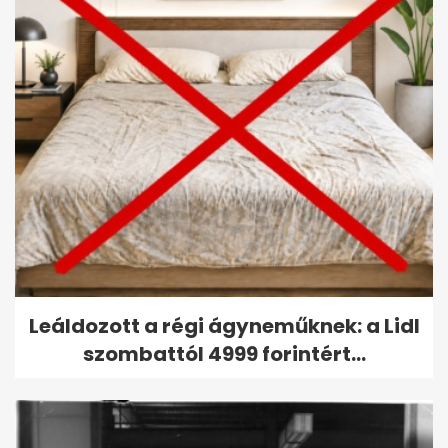
Leáldozott a régi ágyneműknek: a Lidl
szombattól 4999 forintért...