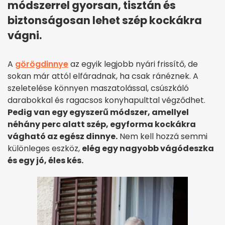
módszerrel gyorsan, tisztán és
biztonságosan lehet szép kockákra
vágni.
A
görögdinnye
az egyik legjobb nyári frissítő, de
sokan már attól elfáradnak, ha csak ránéznek. A
szeletelése könnyen maszatolással, csúszkáló
darabokkal és ragacsos konyhapulttal végződhet.
Pedig van egy egyszerű módszer, amellyel
néhány perc alatt szép, egyforma kockákra
vágható az egész dinnye.
Nem kell hozzá semmi
különleges eszköz,
elég egy nagyobb vágódeszka
és egy jó, éles kés.