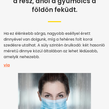
a rész, ahol a gyümölcs a
földön feküdt.
Ha ez élénkebb sárga, nagyobb eséllyel érett
dinnyével van dolgunk, míg a fehéres folt korai
szedésre utalhat. A súly szintén árulkodó: két hasonló
méretű dinnye közül általában az lehet lédúsabb,
amelyik nehezebb.
via