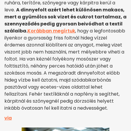
ruhára, terítőre, szőnyegre vagy kárpitra kerül a
leve.
A dinnyefolt azért lehet különösen makacs,
mert a gyümölcs sok vizet és cukrot tartalmaz, a
szennyeződés pedig gyorsan beivódhat a textil
szálaiba.
Korábban megírtuk
, hogy a legfontosabb
ilyenkor a gyorsaság: friss foltnál hideg vízzel
érdemes azonnal kiöblíteni az anyagot, meleg vizet
viszont jobb nem használni, mert mélyebbre viheti a
foltot. Ha van kéznél folyékony mosószer vagy
folttisztító, néhány perces hatóidő után jöhet a
szokásos mosás. A megszáradt dinnyefoltot előbb
hideg vízbe kell áztatni, majd szódabikarbónás
pasztával vagy ecetes-vizes oldattal lehet
fellazítani. Fehér textíliáknál a napfény is segíthet,
kárpitnál és szőnyegnél pedig dörzsölés helyett
inkább óvatosan fel kell itatni a nedvességet.
via