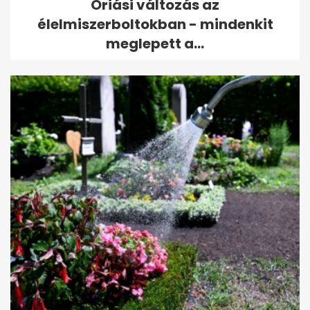
Óriási változás az
élelmiszerboltokban - mindenkit
meglepett a...