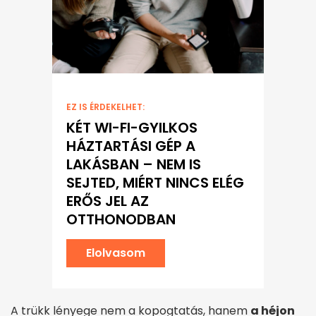
EZ IS ÉRDEKELHET:
KÉT WI-FI-GYILKOS
HÁZTARTÁSI GÉP A
LAKÁSBAN – NEM IS
SEJTED, MIÉRT NINCS ELÉG
ERŐS JEL AZ
OTTHONODBAN
Elolvasom
A trükk lényege nem a kopogtatás, hanem
a héjon