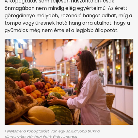
A kopogtatás sem teljesen haszontalan, csak
önmagában nem mindig elég egyértelmű. Az érett
görögdinnye mélyebb, rezonáló hangot adhat, míg a
tompa vagy üresnek ható hang arra utalhat, hogy a
gyümölcs még nem érte el a legjobb állapotát.
Felejtsd el a kopogtatást, van egy sokkal jobb trükk a
dinnyeválasztáshoz! Fotó: Getty Images