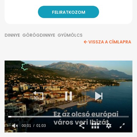
DINNYE
GÖRÖGDINNYE
GYÜMÖLCS
VISSZA A CÍMLAPRA
0