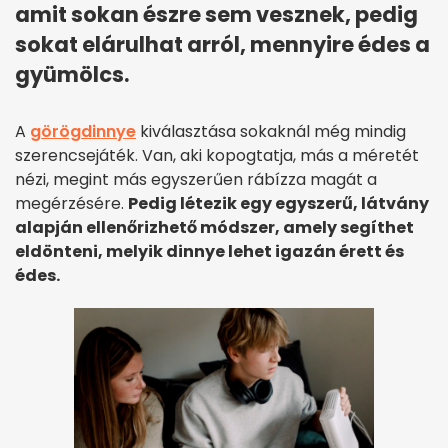
amit sokan észre sem vesznek, pedig
sokat elárulhat arról, mennyire édes a
gyümölcs.
A
görögdinnye
kiválasztása sokaknál még mindig
szerencsejáték. Van, aki kopogtatja, más a méretét
nézi, megint más egyszerűen rábízza magát a
megérzésére.
Pedig létezik egy egyszerű, látvány
alapján ellenőrizhető módszer, amely segíthet
eldönteni, melyik dinnye lehet igazán érett és
édes.