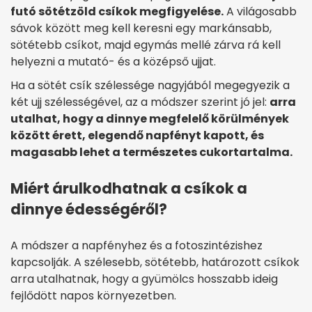
futó sötétzöld csíkok megfigyelése.
A világosabb
sávok között meg kell keresni egy markánsabb,
sötétebb csíkot, majd egymás mellé zárva rá kell
helyezni a mutató- és a középső ujjat.
Ha a sötét csík szélessége nagyjából megegyezik a
két ujj szélességével, az a módszer szerint jó jel:
arra
utalhat, hogy a dinnye megfelelő körülmények
között érett, elegendő napfényt kapott, és
magasabb lehet a természetes cukortartalma.
Miért árulkodhatnak a csíkok a
dinnye édességéről?
A módszer a napfényhez és a fotoszintézishez
kapcsolják. A szélesebb, sötétebb, határozott csíkok
arra utalhatnak, hogy a gyümölcs hosszabb ideig
fejlődött napos környezetben.