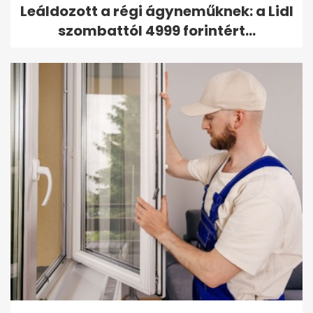
Leáldozott a régi ágyneműknek: a Lidl
szombattól 4999 forintért...