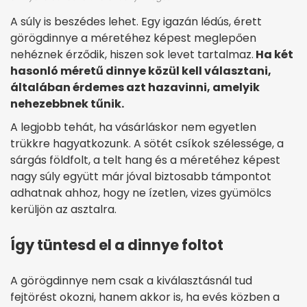
A súly is beszédes lehet. Egy igazán lédús, érett
görögdinnye a méretéhez képest meglepően
nehéznek érződik, hiszen sok levet tartalmaz.
Ha két
hasonló méretű dinnye közül kell választani,
általában érdemes azt hazavinni, amelyik
nehezebbnek tűnik.
A legjobb tehát, ha vásárláskor nem egyetlen
trükkre hagyatkozunk. A sötét csíkok szélessége, a
sárgás földfolt, a telt hang és a méretéhez képest
nagy súly együtt már jóval biztosabb támpontot
adhatnak ahhoz, hogy ne ízetlen, vizes gyümölcs
kerüljön az asztalra.
Így tüntesd el a dinnye foltot
A görögdinnye nem csak a kiválasztásnál tud
fejtörést okozni, hanem akkor is, ha evés közben a