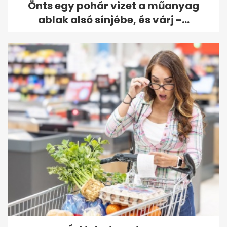
Önts egy pohár vizet a műanyag
ablak alsó sínjébe, és várj -...