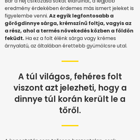
Bár a héj csíkozása sokat elárulhat, a legjobb
eredmény érdekében érdemes más ismert jeleket is
figyelembe venni.
Az egyik legfontosabb a
görögdinnye sárga, krémszínű foltja, vagyis az
a rész, ahol a termés növekedés közben a földön
feküdt.
Ha ez a folt élénk sárga vagy krémes
árnyalatú, az általában érettebb gyümölcsre utal.
A túl világos, fehéres folt
viszont azt jelezheti, hogy a
dinnye túl korán került le a
tőről.