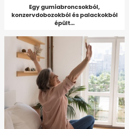
Egy gumiabroncsokból,
konzervdobozokból és palackokból
épült...