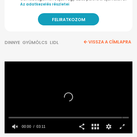
Az adatkezelés részletei
VISSZA A CÍMLAPRA
DINNYE
GYÜMÖLCS
LIDL
00:00
03:11
0