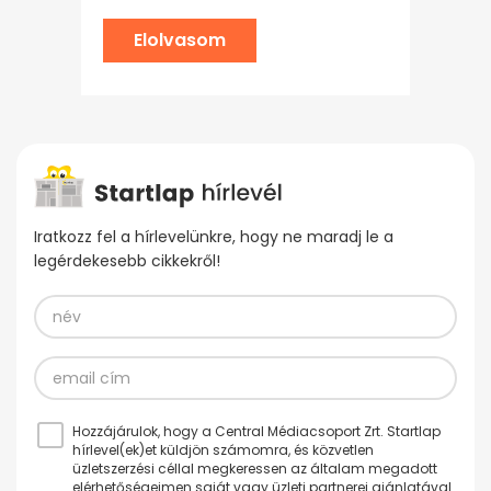
Elolvasom
Iratkozz fel a hírlevelünkre, hogy ne maradj le a
legérdekesebb cikkekről!
Hozzájárulok, hogy a Central Médiacsoport Zrt. Startlap
hírlevel(ek)et küldjön számomra, és közvetlen
üzletszerzési céllal megkeressen az általam megadott
elérhetőségeimen saját vagy üzleti partnerei ajánlatával.