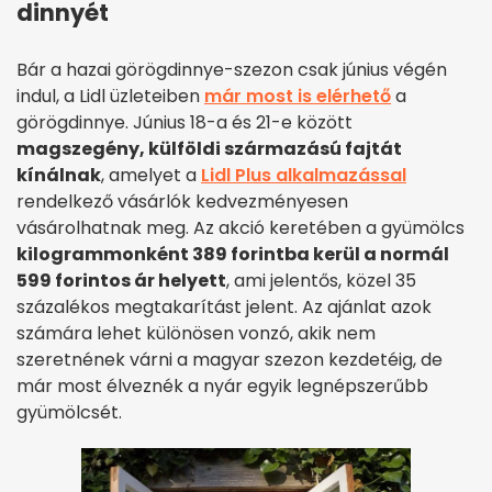
dinnyét
Bár a hazai görögdinnye-szezon csak június végén
indul, a Lidl üzleteiben
már most is elérhető
a
görögdinnye. Június 18-a és 21-e között
magszegény, külföldi származású fajtát
kínálnak
, amelyet a
Lidl Plus alkalmazással
rendelkező vásárlók kedvezményesen
vásárolhatnak meg. Az akció keretében a gyümölcs
kilogrammonként 389 forintba kerül a normál
599 forintos ár helyett
, ami jelentős, közel 35
százalékos megtakarítást jelent. Az ajánlat azok
számára lehet különösen vonzó, akik nem
szeretnének várni a magyar szezon kezdetéig, de
már most élveznék a nyár egyik legnépszerűbb
gyümölcsét.