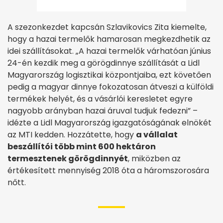
A szezonkezdet kapcsán Szlavikovics Zita kiemelte,
hogy a hazai termelők hamarosan megkezdhetik az
idei szállításokat. „A hazai termelők várhatóan június
24-én kezdik meg a görögdinnye szállítását a Lidl
Magyarország logisztikai központjaiba, ezt követően
pedig a magyar dinnye fokozatosan átveszi a külföldi
termékek helyét, és a vásárlói keresletet egyre
nagyobb arányban hazai áruval tudjuk fedezni” –
idézte a Lidl Magyarország igazgatóságának elnökét
az MTI kedden. Hozzátette, hogy
a vállalat
beszállítói több mint 600 hektáron
termesztenek görögdinnyét
, miközben az
értékesített mennyiség 2018 óta a háromszorosára
nőtt.