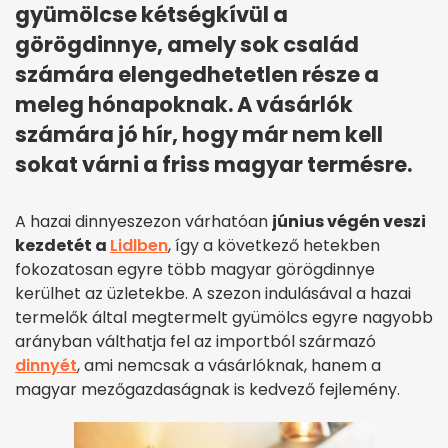
gyümölcse kétségkívül a
görögdinnye, amely sok család
számára elengedhetetlen része a
meleg hónapoknak. A vásárlók
számára jó hír, hogy már nem kell
sokat várni a friss magyar termésre.
A hazai dinnyeszezon várhatóan
június végén veszi
kezdetét a
Lidlben
, így a következő hetekben
fokozatosan egyre több magyar görögdinnye
kerülhet az üzletekbe. A szezon indulásával a hazai
termelők által megtermelt gyümölcs egyre nagyobb
arányban válthatja fel az importból származó
dinnyét
, ami nemcsak a vásárlóknak, hanem a
magyar mezőgazdaságnak is kedvező fejlemény.