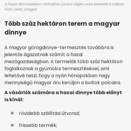
A hazai dinnyeszezon várhatóan június végén veszi kezdetét a Lidlben.
Fotó: Getty Images
Több száz hektáron terem a magyar
dinnye
A magyar görögdinnye-termesztés továbbra is
jelentős ágazatnak számít a hazai
mezőgazdaságban. A termelők több száz hektáron
foglalkoznak a gyümölcs termesztésével, ami
lehetővé teszi, hogy a nyári hónapokban nagy
mennyiségű magyar áru kerüljön a boltok polcaira.
A vásárlók számára a hazai dinnye több előnyt
is kínál:
rövidebb szállítási útvonal;
frissebb termék;