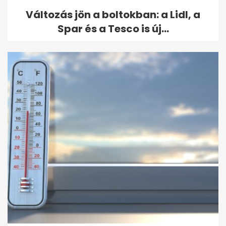
Változás jön a boltokban: a Lidl, a
Spar és a Tesco is új...