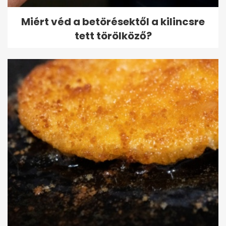
Miért véd a betörésektől a kilincsre
tett törölköző?