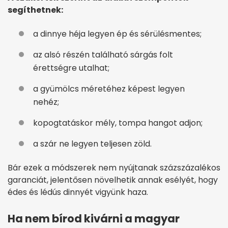
segíthetnek:
a dinnye héja legyen ép és sérülésmentes;
az alsó részén található sárgás folt
érettségre utalhat;
a gyümölcs méretéhez képest legyen
nehéz;
kopogtatáskor mély, tompa hangot adjon;
a szár ne legyen teljesen zöld.
Bár ezek a módszerek nem nyújtanak százszázalékos
garanciát, jelentősen növelhetik annak esélyét, hogy
édes és lédús dinnyét vigyünk haza.
Ha nem bírod kivárni a magyar