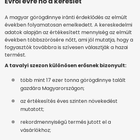
Évről évre nő a kereslet
A magyar görögdinnye iránti érdeklődés az elmúlt
években folyamatosan emelkedett. A kereskedelmi
adatok alapján az értékesített mennyiség az elmúlt
években többszörösére nőtt, ami jól mutatja, hogy a
fogyasztók továbbra is szívesen választják a hazai
termést.
A tavalyi szezon különösen erősnek bizonyult:
több mint 17 ezer tonna görögdinnye talált
gazdára Magyarországon;
az értékesítés éves szinten növekedést
mutatott;
rekordmennyiségű termés jutott el a
vásárlókhoz;