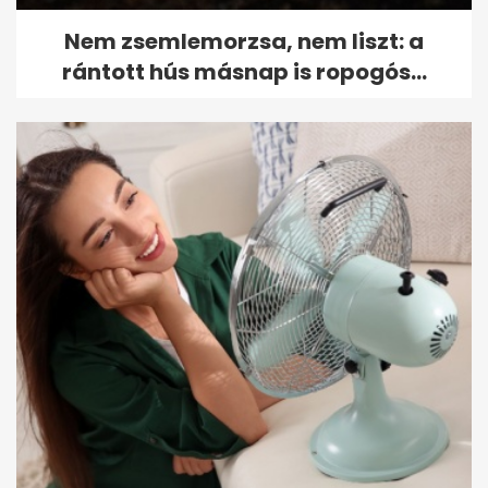
Nem zsemlemorzsa, nem liszt: a
rántott hús másnap is ropogós...