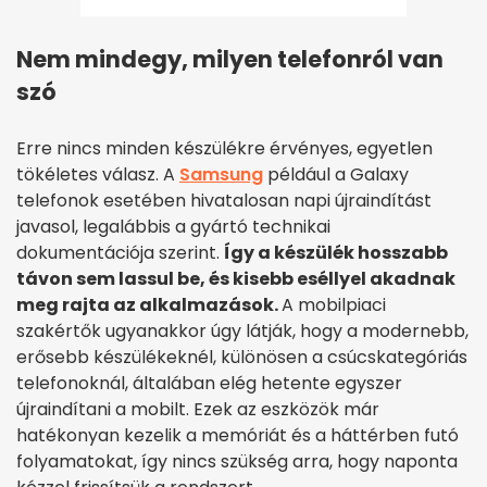
Nem mindegy, milyen telefonról van
szó
Erre nincs minden készülékre érvényes, egyetlen
tökéletes válasz. A
Samsung
például a Galaxy
telefonok esetében hivatalosan napi újraindítást
javasol, legalábbis a gyártó technikai
dokumentációja szerint.
Így a készülék hosszabb
távon sem lassul be, és kisebb eséllyel akadnak
meg rajta az alkalmazások.
A mobilpiaci
szakértők ugyanakkor úgy látják, hogy a modernebb,
erősebb készülékeknél, különösen a csúcskategóriás
telefonoknál, általában elég hetente egyszer
újraindítani a mobilt. Ezek az eszközök már
hatékonyan kezelik a memóriát és a háttérben futó
folyamatokat, így nincs szükség arra, hogy naponta