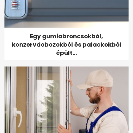
Egy gumiabroncsokból,
konzervdobozokból és palackokból
épült...