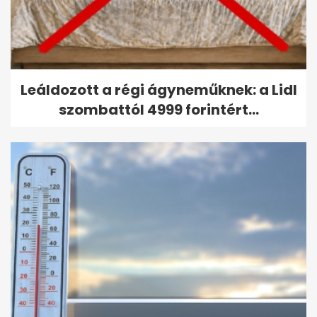
Leáldozott a régi ágyneműknek: a Lidl
szombattól 4999 forintért...