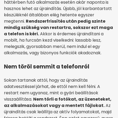
háttérben futó alkalmazás esetén akár naponta is
hasznos lehet az újraindítás. Újabb, jól karbantartott
készüléknél általában elég hetente egyszer
megtenni.
Rendszerfrissítés után pedig szinte
mindig szükség van restartra, sokszor ezt maga
a telefon is kéri.
Akkor is érdemes újraindítani a
mobilt, ha furcsán kezd viselkedni: lassabb lesz,
melegszik, gyorsabban merül, nem indul el egy
alkalmazás, vagy bizonyos funkciók akadoznak.
Nem töröl semmit a telefonról
Sokan tartanak attól, hogy az újraindítás
adatvesztéssel járhat, de ettől nem kell félni. A
restart nem ugyanaz, mint a gyári beállítások
visszaállítása.
Nem törli a fotókat, az üzeneteket,
az alkalmazásokat vagy a mentett fájlokat.
Az
újraindítás csak leállítja az aktív folyamatokat, majd