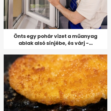
Önts egy pohár vizet a műanyag
ablak alsó sínjébe, és várj -...