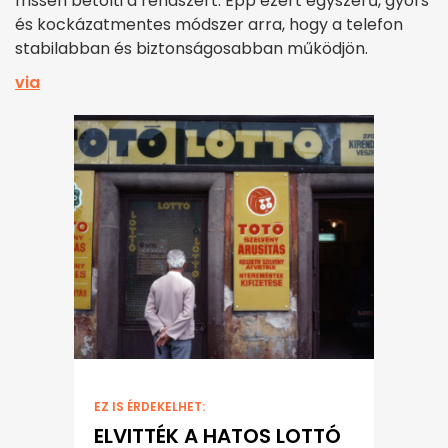
frissen betölti a rendszert. Épp ezért egyszerű, gyors
és kockázatmentes módszer arra, hogy a telefon
stabilabban és biztonságosabban működjön.
via
EZ IS ÉRDEKELHET:
ELVITTÉK A HATOS LOTTÓ