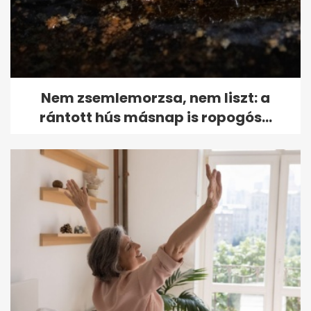
Nem zsemlemorzsa, nem liszt: a
rántott hús másnap is ropogós...