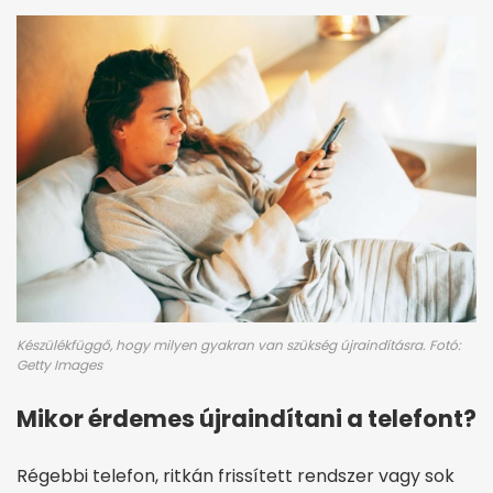
Készülékfüggő, hogy milyen gyakran van szükség újraindításra. Fotó:
Getty Images
Mikor érdemes újraindítani a telefont?
Régebbi telefon, ritkán frissített rendszer vagy sok