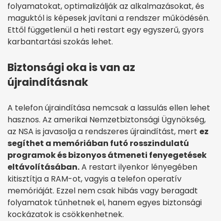
folyamatokat, optimalizálják az alkalmazásokat, és
maguktól is képesek javítani a rendszer működésén.
Ettől függetlenül a heti restart egy egyszerű, gyors
karbantartási szokás lehet.
Biztonsági oka is van az
újraindításnak
A telefon újraindítása nemcsak a lassulás ellen lehet
hasznos. Az amerikai Nemzetbiztonsági Ügynökség,
az NSA is javasolja a rendszeres újraindítást, mert
ez
segíthet a memóriában futó rosszindulatú
programok és bizonyos átmeneti fenyegetések
eltávolításában.
A restart ilyenkor lényegében
kitisztítja a RAM-ot, vagyis a telefon operatív
memóriáját. Ezzel nem csak hibás vagy beragadt
folyamatok tűnhetnek el, hanem egyes biztonsági
kockázatok is csökkenhetnek.