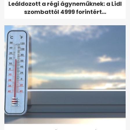
Leáldozott a régi ágyneműknek: a Lidl
szombattól 4999 forintért...