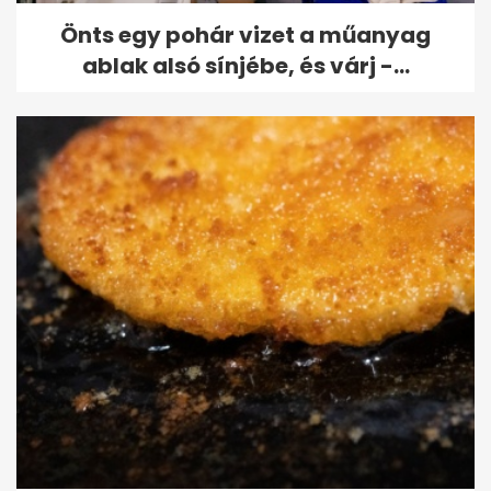
Önts egy pohár vizet a műanyag
ablak alsó sínjébe, és várj -...