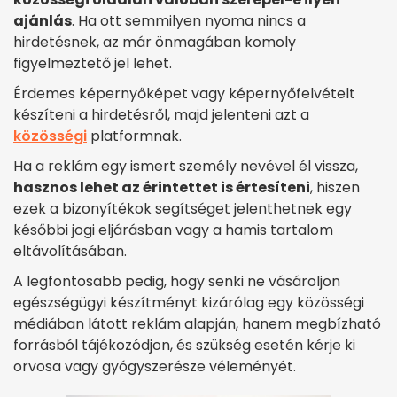
ajánlás
. Ha ott semmilyen nyoma nincs a
hirdetésnek, az már önmagában komoly
figyelmeztető jel lehet.
Érdemes képernyőképet vagy képernyőfelvételt
készíteni a hirdetésről, majd jelenteni azt a
közösségi
platformnak.
Ha a reklám egy ismert személy nevével él vissza,
hasznos lehet az érintettet is értesíteni
, hiszen
ezek a bizonyítékok segítséget jelenthetnek egy
későbbi jogi eljárásban vagy a hamis tartalom
eltávolításában.
A legfontosabb pedig, hogy senki ne vásároljon
egészségügyi készítményt kizárólag egy közösségi
médiában látott reklám alapján, hanem megbízható
forrásból tájékozódjon, és szükség esetén kérje ki
orvosa vagy gyógyszerésze véleményét.