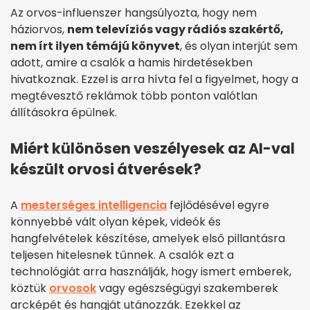
Az orvos-influenszer hangsúlyozta, hogy nem
háziorvos,
nem televíziós vagy rádiós szakértő,
nem írt ilyen témájú könyvet
, és olyan interjút sem
adott, amire a csalók a hamis hirdetésekben
hivatkoznak. Ezzel is arra hívta fel a figyelmet, hogy a
megtévesztő reklámok több ponton valótlan
állításokra épülnek.
Miért különösen veszélyesek az AI-val
készült orvosi átverések?
A
mesterséges intelligencia
fejlődésével egyre
könnyebbé vált olyan képek, videók és
hangfelvételek készítése, amelyek első pillantásra
teljesen hitelesnek tűnnek. A csalók ezt a
technológiát arra használják, hogy ismert emberek,
köztük
orvosok
vagy egészségügyi szakemberek
arcképét és hangját utánozzák. Ezekkel az