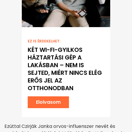
EZ IS ÉRDEKELHET:
KÉT WI-FI-GYILKOS
HÁZTARTÁSI GÉP A
LAKÁSBAN – NEM IS
SEJTED, MIÉRT NINCS ELÉG
ERŐS JEL AZ
OTTHONODBAN
Elolvasom
Ezúttal Czirják Janka orvos-influenszer nevét és