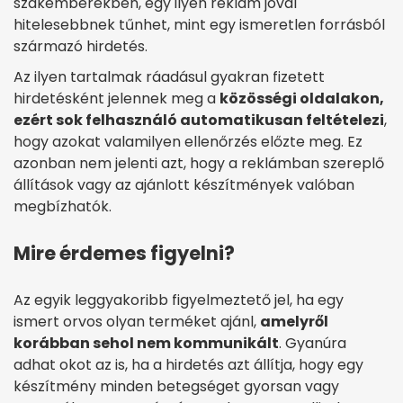
szakemberekben, egy ilyen reklám jóval
hitelesebbnek tűnhet, mint egy ismeretlen forrásból
származó hirdetés.
Az ilyen tartalmak ráadásul gyakran fizetett
hirdetésként jelennek meg a
közösségi oldalakon,
ezért sok felhasználó automatikusan feltételezi
,
hogy azokat valamilyen ellenőrzés előzte meg. Ez
azonban nem jelenti azt, hogy a reklámban szereplő
állítások vagy az ajánlott készítmények valóban
megbízhatók.
Mire érdemes figyelni?
Az egyik leggyakoribb figyelmeztető jel, ha egy
ismert orvos olyan terméket ajánl,
amelyről
korábban sehol nem kommunikált
. Gyanúra
adhat okot az is, ha a hirdetés azt állítja, hogy egy
készítmény minden betegséget gyorsan vagy