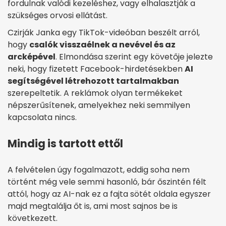
fordulnak valódi kezeléshez, vagy elhalasztják a
szükséges orvosi ellátást.
Czirják Janka egy TikTok-videóban beszélt arról,
hogy
csalók visszaélnek a nevével és az
arcképével
. Elmondása szerint egy követője jelezte
neki, hogy fizetett Facebook-hirdetésekben
AI
segítségével létrehozott tartalmakban
szerepeltetik. A reklámok olyan termékeket
népszerűsítenek, amelyekhez neki semmilyen
kapcsolata nincs.
Mindig is tartott ettől
A felvételen úgy fogalmazott, eddig soha nem
történt még vele semmi hasonló, bár őszintén félt
attól, hogy az AI-nak ez a fajta sötét oldala egyszer
majd megtalálja őt is, ami most sajnos be is
következett.