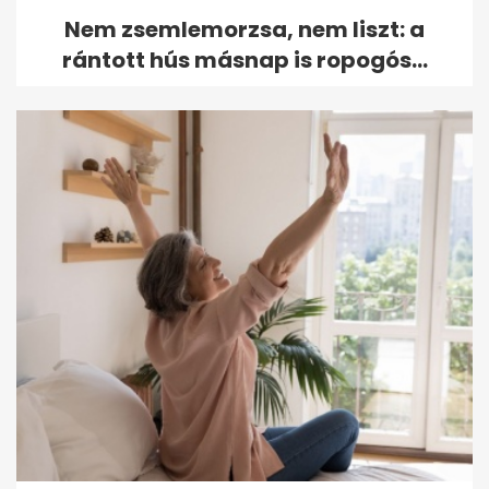
Nem zsemlemorzsa, nem liszt: a
rántott hús másnap is ropogós...