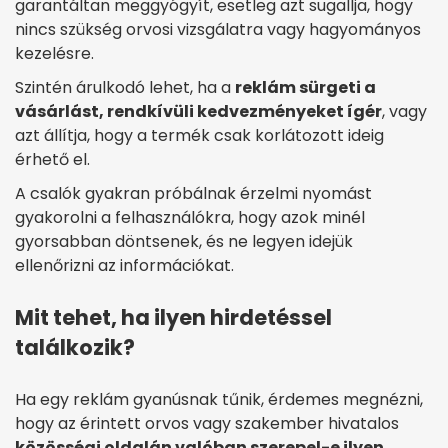
garantáltan meggyógyít, esetleg azt sugallja, hogy
nincs szükség orvosi vizsgálatra vagy hagyományos
kezelésre.
Szintén árulkodó lehet, ha a
reklám sürgeti a
vásárlást, rendkívüli kedvezményeket ígér
, vagy
azt állítja, hogy a termék csak korlátozott ideig
érhető el.
A csalók gyakran próbálnak érzelmi nyomást
gyakorolni a felhasználókra, hogy azok minél
gyorsabban döntsenek, és ne legyen idejük
ellenőrizni az információkat.
Mit tehet, ha ilyen hirdetéssel
találkozik?
Ha egy reklám gyanúsnak tűnik, érdemes megnézni,
hogy az érintett orvos vagy szakember hivatalos
közösségi oldalán valóban szerepel-e ilyen