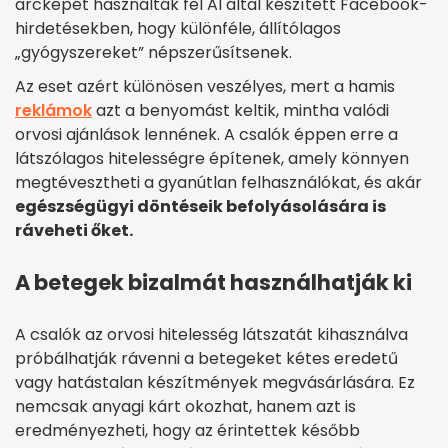
arcképét használták fel AI által készített Facebook-
hirdetésekben, hogy különféle, állítólagos
„gyógyszereket” népszerűsítsenek.
Az eset azért különösen veszélyes, mert a hamis
reklámok
azt a benyomást keltik, mintha valódi
orvosi ajánlások lennének. A csalók éppen erre a
látszólagos hitelességre építenek, amely könnyen
megtévesztheti a gyanútlan felhasználókat, és akár
egészségügyi döntéseik befolyásolására is
ráveheti őket.
A betegek bizalmát használhatják ki
A csalók az orvosi hitelesség látszatát kihasználva
próbálhatják rávenni a betegeket kétes eredetű
vagy hatástalan készítmények megvásárlására. Ez
nemcsak anyagi kárt okozhat, hanem azt is
eredményezheti, hogy az érintettek később