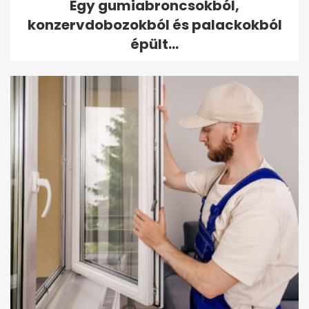
Egy gumiabroncsokból,
konzervdobozokból és palackokból
épült...