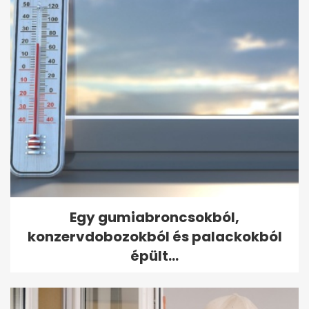
Egy gumiabroncsokból,
konzervdobozokból és palackokból
épült...