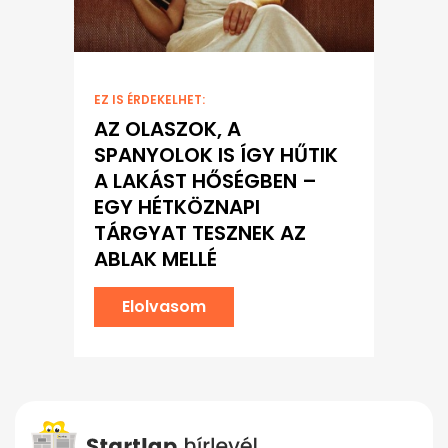
EZ IS ÉRDEKELHET:
AZ OLASZOK, A
SPANYOLOK IS ÍGY HŰTIK
A LAKÁST HŐSÉGBEN –
EGY HÉTKÖZNAPI
TÁRGYAT TESZNEK AZ
ABLAK MELLÉ
Elolvasom