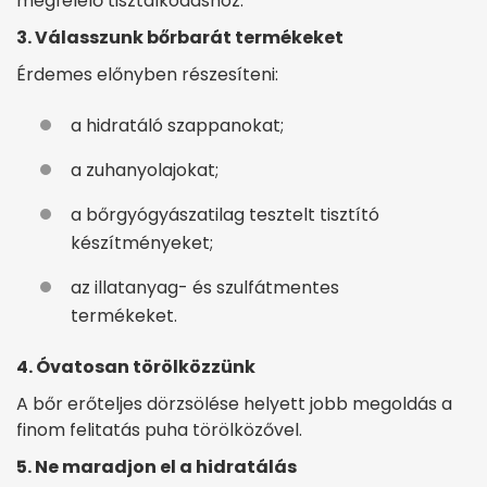
megfelelő tisztálkodáshoz.
3. Válasszunk bőrbarát termékeket
Érdemes előnyben részesíteni:
a hidratáló szappanokat;
a zuhanyolajokat;
a bőrgyógyászatilag tesztelt tisztító
készítményeket;
az illatanyag- és szulfátmentes
termékeket.
4. Óvatosan törölközzünk
A bőr erőteljes dörzsölése helyett jobb megoldás a
finom felitatás puha törölközővel.
5. Ne maradjon el a hidratálás