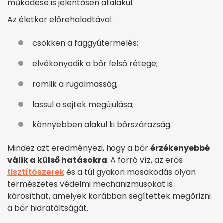
működése is jelentősen átalakul.
Az életkor előrehaladtával:
csökken a faggyútermelés;
elvékonyodik a bőr felső rétege;
romlik a rugalmasság;
lassul a sejtek megújulása;
könnyebben alakul ki bőrszárazság.
Mindez azt eredményezi, hogy a bőr
érzékenyebbé
válik a külső hatásokra
. A forró víz, az erős
tisztítószerek
és a túl gyakori mosakodás olyan
természetes védelmi mechanizmusokat is
károsíthat, amelyek korábban segítettek megőrizni
a bőr hidratáltságát.