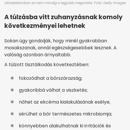
idősebbkorban ez nem mindig a legjobb megoldás. Fotó: Getty Images
A túlzásba vitt zuhanyzásnak komoly
következményei lehetnek
Sokan úgy gondolják, hogy minél gyakrabban
mosakszanak, annál egészségesebbek lesznek. A
valóság azonban árnyaltabb.
A túlzott tisztálkodás következtében:
fokozódhat a bőrszárazság;
gyakoribbá válhat a viszketés;
nőhet az ekcéma kialakulásának esélye;
sérülhet a bőr természetes mikrobiomja;
könnyebben alakulhatnak ki irritációk és