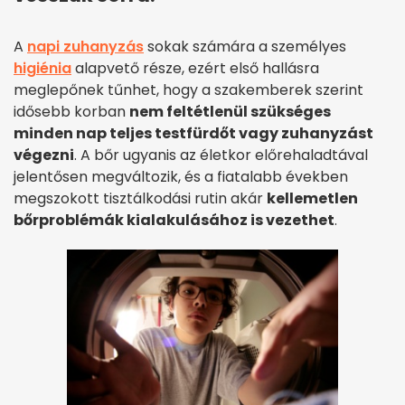
A
napi zuhanyzás
sokak számára a személyes
higiénia
alapvető része, ezért első hallásra
meglepőnek tűnhet, hogy a szakemberek szerint
idősebb korban
nem feltétlenül szükséges
minden nap teljes testfürdőt vagy zuhanyzást
végezni
. A bőr ugyanis az életkor előrehaladtával
jelentősen megváltozik, és a fiatalabb években
megszokott tisztálkodási rutin akár
kellemetlen
bőrproblémák kialakulásához is vezethet
.