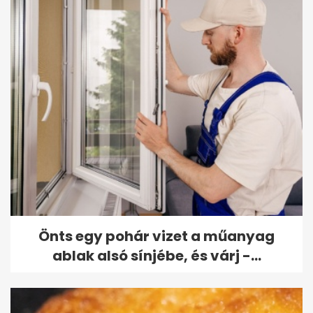
Önts egy pohár vizet a műanyag
ablak alsó sínjébe, és várj -...