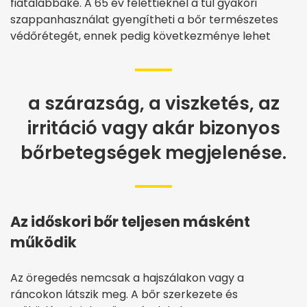
fiatalabbaké. A 65 év felettieknél a túl gyakori
szappanhasználat gyengítheti a bőr természetes
védőrétegét, ennek pedig következménye lehet
a szárazság, a viszketés, az
irritáció vagy akár bizonyos
bőrbetegségek megjelenése.
Az időskori bőr teljesen másként
működik
Az öregedés nemcsak a hajszálakon vagy a
ráncokon látszik meg. A bőr szerkezete és