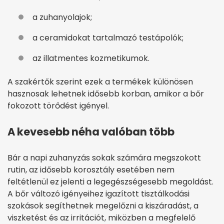
a zuhanyolajok;
a ceramidokat tartalmazó testápolók;
az illatmentes kozmetikumok.
A szakértők szerint ezek a termékek különösen
hasznosak lehetnek idősebb korban, amikor a bőr
fokozott törődést igényel.
A kevesebb néha valóban több
Bár a napi zuhanyzás sokak számára megszokott
rutin, az idősebb korosztály esetében nem
feltétlenül ez jelenti a legegészségesebb megoldást.
A bőr változó igényeihez igazított tisztálkodási
szokások segíthetnek megelőzni a kiszáradást, a
viszketést és az irritációt, miközben a megfelelő