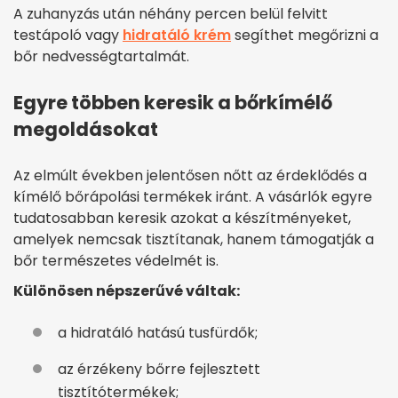
A zuhanyzás után néhány percen belül felvitt
testápoló vagy
hidratáló krém
segíthet megőrizni a
bőr nedvességtartalmát.
Egyre többen keresik a bőrkímélő
megoldásokat
Az elmúlt években jelentősen nőtt az érdeklődés a
kímélő bőrápolási termékek iránt. A vásárlók egyre
tudatosabban keresik azokat a készítményeket,
amelyek nemcsak tisztítanak, hanem támogatják a
bőr természetes védelmét is.
Különösen népszerűvé váltak:
a hidratáló hatású tusfürdők;
az érzékeny bőrre fejlesztett
tisztítótermékek;