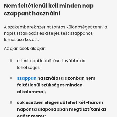
Nem feltétlenül kell minden nap
szappant használni
A szakemberek szerint fontos különbséget tenni a
napi tisztálkodás és a teljes test szappanos
lemosása között.
Az ajánlások alapján:
a test napi leöblítése továbbra is
lehetséges;
szappan
használata azonban nem
feltétlenül szükséges minden
alkalommal;
sok esetben elegendő lehet két-három
naponta alaposabban megtisztítani az
egész testet;