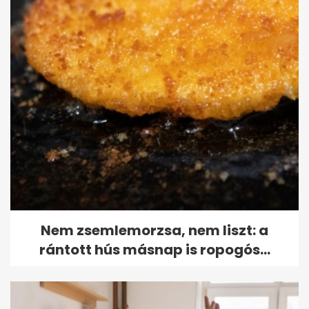
Nem zsemlemorzsa, nem liszt: a
rántott hús másnap is ropogós...