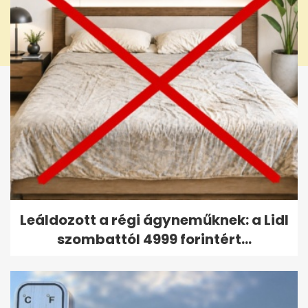
Leáldozott a régi ágyneműknek: a Lidl
szombattól 4999 forintért...