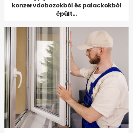
konzervdobozokból és palackokból
épült...