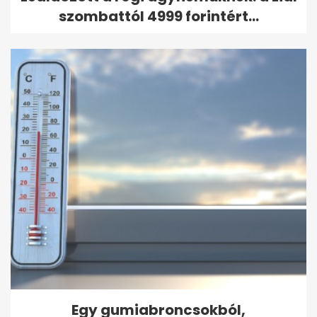
szombattól 4999 forintért...
Egy gumiabroncsokból,