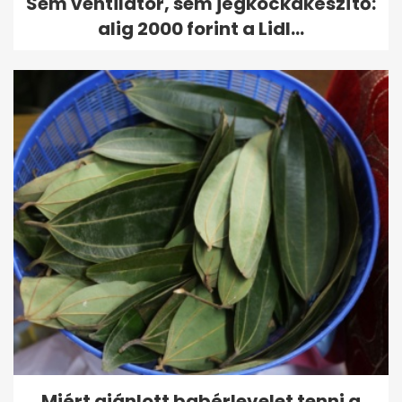
Sem ventilátor, sem jégkockakészítő:
alig 2000 forint a Lidl...
Miért ajánlott babérlevelet tenni a