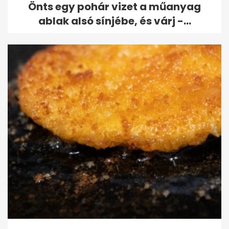
Önts egy pohár vizet a műanyag
ablak alsó sínjébe, és várj -...