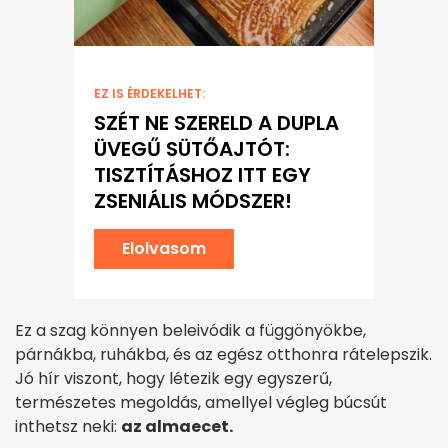
EZ IS ÉRDEKELHET:
SZÉT NE SZERELD A DUPLA
ÜVEGŰ SÜTŐAJTÓT:
TISZTÍTÁSHOZ ITT EGY
ZSENIÁLIS MÓDSZER!
Elolvasom
Ez a szag könnyen beleivódik a függönyökbe,
párnákba, ruhákba, és az egész otthonra rátelepszik.
Jó hír viszont, hogy létezik egy egyszerű,
természetes megoldás, amellyel végleg búcsút
inthetsz neki:
az almaecet.