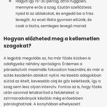
Hagyd így 15-30 percig, attól függően,
mennyire erős a szag. Ezután szellőztess:
nyisd ki az ablakokat, és engedd be a friss
levegőt. Az ecet illata gyorsan eltűnik, és
csak a tiszta, semleges levegő marad.
Hogyan előzheted meg a kellemetlen
szagokat?
A legjobb megoldás az, ha már főzés közben is
odafigyelsz néhány apróságra. Érdemes a
páraelszívót maximális fokozaton használni, és már a
sütés kezdetén ablakot nyitni. Ha kisebb adagokban
sütöd az ételt, kevesebb olaj és gőz keletkezik, így a
szag sem lesz olyan intenzív. Fontos az is, hogy főzés
után azonnal letakarítsd a felületeket: a
zsírmaradványok később még erősebben
párologhatnak. A konyhában elhelyezett