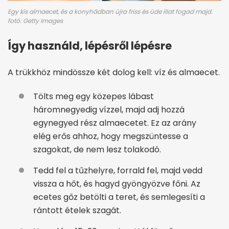
Egy kis almaecet, és a konyhádban újra friss és üde illat fogad majd.
fotó: Getty Images
Így használd, lépésről lépésre
A trükkhöz mindössze két dolog kell: víz és almaecet.
Tölts meg egy közepes lábast
háromnegyedig vízzel, majd adj hozzá
egynegyed rész almaecetet. Ez az arány
elég erős ahhoz, hogy megszüntesse a
szagokat, de nem lesz tolakodó.
Tedd fel a tűzhelyre, forrald fel, majd vedd
vissza a hőt, és hagyd gyöngyözve főni. Az
ecetes gőz betölti a teret, és semlegesíti a
rántott ételek szagát.