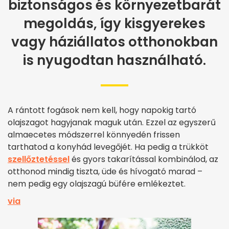
biztonságos és környezetbarát
megoldás, így kisgyerekes
vagy háziállatos otthonokban
is nyugodtan használható.
A rántott fogások nem kell, hogy napokig tartó
olajszagot hagyjanak maguk után. Ezzel az egyszerű
almaecetes módszerrel könnyedén frissen
tarthatod a konyhád levegőjét. Ha pedig a trükköt
szellőztetéssel
és gyors takarítással kombinálod, az
otthonod mindig tiszta, üde és hívogató marad –
nem pedig egy olajszagú büfére emlékeztet.
via