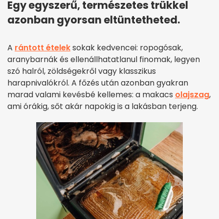
Egy egyszerű, természetes trükkel
azonban gyorsan eltüntetheted.
A
rántott ételek
sokak kedvencei: ropogósak,
aranybarnák és ellenállhatatlanul finomak, legyen
szó halról, zöldségekről vagy klasszikus
harapnivalókról. A főzés után azonban gyakran
marad valami kevésbé kellemes: a makacs
olajszag
,
ami órákig, sőt akár napokig is a lakásban terjeng.