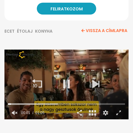
VISSZA A CÍMLAPRA
ECET
ÉTOLAJ
KONYHA
0
seconds
of