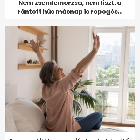
Nem zsemlemorzsa, nem liszt: a
rántott hús másnap is ropogós...