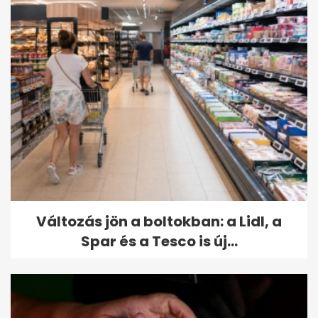
Változás jön a boltokban: a Lidl, a
Spar és a Tesco is új...