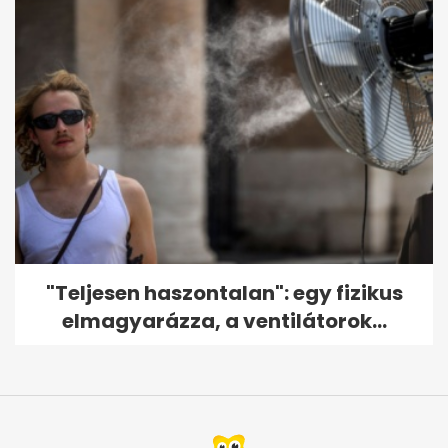
"Teljesen haszontalan": egy fizikus
elmagyarázza, a ventilátorok...