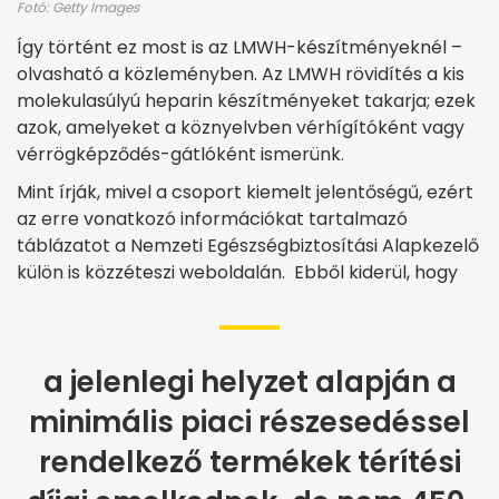
Fotó: Getty Images
Így történt ez most is az LMWH-készítményeknél –
olvasható a közleményben. Az LMWH rövidítés a kis
molekulasúlyú heparin készítményeket takarja; ezek
azok, amelyeket a köznyelvben vérhígítóként vagy
vérrögképződés-gátlóként ismerünk.
Mint írják, mivel a csoport kiemelt jelentőségű, ezért
az erre vonatkozó információkat tartalmazó
táblázatot a Nemzeti Egészségbiztosítási Alapkezelő
külön is közzéteszi weboldalán. Ebből kiderül, hogy
a jelenlegi helyzet alapján a
minimális piaci részesedéssel
rendelkező termékek térítési