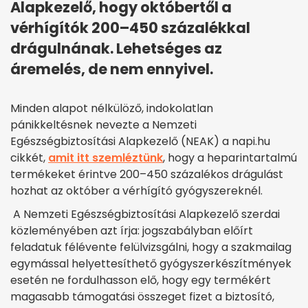
Alapkezelő, hogy októbertől a
vérhígítók 200–450 százalékkal
drágulnának. Lehetséges az
áremelés, de nem ennyivel.
Minden alapot nélkülöző, indokolatlan
pánikkeltésnek nevezte a Nemzeti
Egészségbiztosítási Alapkezelő (NEAK) a napi.hu
cikkét,
amit itt szemléztünk
, hogy a heparintartalmú
termékeket érintve 200–450 százalékos drágulást
hozhat az október a vérhígító gyógyszereknél.
A Nemzeti Egészségbiztosítási Alapkezelő szerdai
közleményében azt írja: jogszabályban előírt
feladatuk félévente felülvizsgálni, hogy a szakmailag
egymással helyettesíthető gyógyszerkészítmények
esetén ne fordulhasson elő, hogy egy termékért
magasabb támogatási összeget fizet a biztosító,