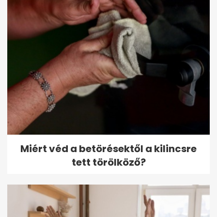
Miért véd a betörésektől a kilincsre
tett törölköző?