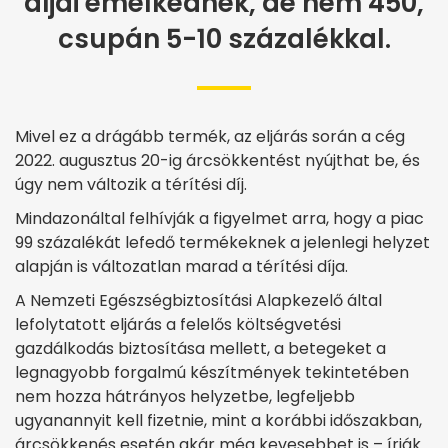
díjai emelkednek, de nem 450,
csupán 5-10 százalékkal.
Mivel ez a drágább termék, az eljárás során a cég
2022. augusztus 20-ig árcsökkentést nyújthat be, és
úgy nem változik a térítési díj.
Mindazonáltal felhívják a figyelmet arra, hogy a piac
99 százalékát lefedő termékeknek a jelenlegi helyzet
alapján is változatlan marad a térítési díja.
A Nemzeti Egészségbiztosítási Alapkezelő által
lefolytatott eljárás a felelős költségvetési
gazdálkodás biztosítása mellett, a betegeket a
legnagyobb forgalmú készítmények tekintetében
nem hozza hátrányos helyzetbe, legfeljebb
ugyanannyit kell fizetnie, mint a korábbi időszakban,
árcsökkenés esetén akár még kevesebbet is – írják.