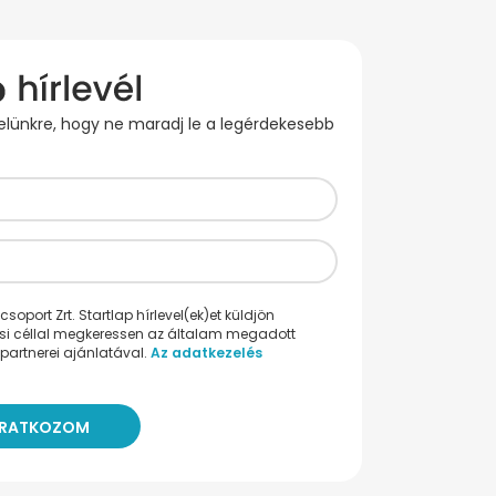
evelünkre, hogy ne maradj le a legérdekesebb
oport Zrt. Startlap hírlevel(ek)et küldjön
ési céllal megkeressen az általam megadott
partnerei ajánlatával.
Az adatkezelés