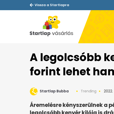
Vissza a Startlapra
A legolcsóbb ke
forint lehet h
Startlap Bubba
Trending
2022.
Áremelésre kényszerülnek a p
legolcsóbb kenyér kilója is drá