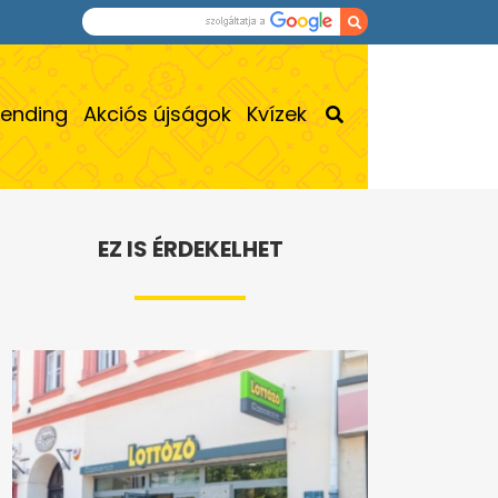
rending
Akciós újságok
Kvízek
EZ IS ÉRDEKELHET