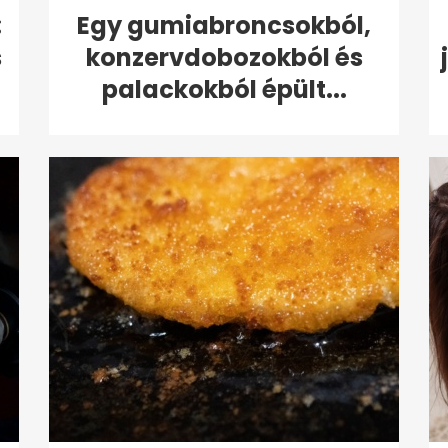
:
Egy gumiabroncsokból,
s
konzervdobozokból és
palackokból épült...