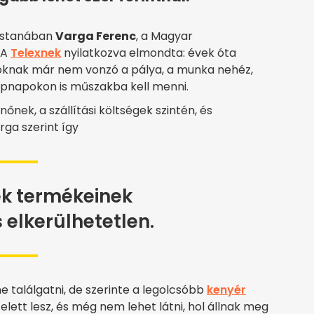
ostanában
Varga Ferenc
, a Magyar
 A
Telexnek
nyilatkozva elmondta: évek óta
loknak már nem vonzó a pálya, a munka nehéz,
epnapokon is műszakba kell menni.
nek, a szállítási költségek szintén, és
rga szerint így
k termékeinek
 elkerülhetetlen.
 találgatni, de szerinte a legolcsóbb
kenyér
elett lesz, és még nem lehet látni, hol állnak meg