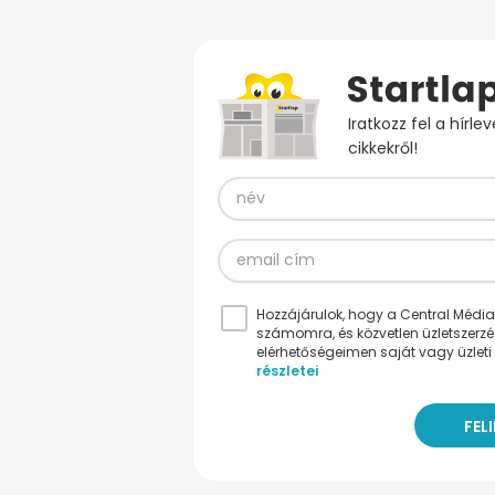
Iratkozz fel a hírl
cikkekről!
Hozzájárulok, hogy a Central Médiacs
számomra, és közvetlen üzletszerz
elérhetőségeimen saját vagy üzleti 
részletei