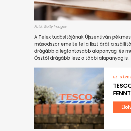
Fotó: Getty Images
A Telex tudósítójának Újszentiván pékme
másodszor emelte fel a liszt árát a szállít
drágább a legfontosabb alapanyag, és mé
Ősztől drágább lesz a többi alapanyag is.
EZ IS ÉRD
TESCO
FENN
Elo