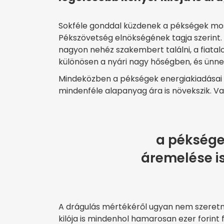
Sokféle gonddal küzdenek a pékségek m
Pékszövetség elnökségének tagja szerint.
nagyon nehéz szakembert találni, a fiata
különösen a nyári nagy hőségben, és ünn
Mindeközben a pékségek energiakiadásai nő
mindenféle alapanyag ára is növekszik. Va
a péksége
áremelése is
A drágulás mértékéről ugyan nem szeretne
kilója is mindenhol hamarosan ezer forint f