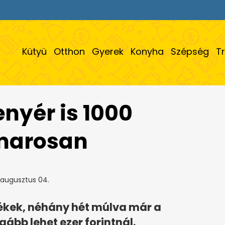
Kütyü
Otthon
Gyerek
Konyha
Szépség
T
nyér is 1000
amarosan
 augusztus 04.
ékek, néhány hét múlva már a
gább lehet ezer forintnál.