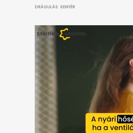
DRÁGULÁS
KENYÉR