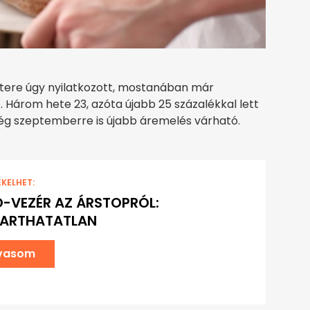
stere úgy nyilatkozott, mostanában már
ó. Három hete 23, azóta újabb 25 százalékkal lett
g szeptemberre is újabb áremelés várható.
EKELHET:
-VEZÉR AZ ÁRSTOPRÓL:
TARTHATATLAN
lvasom