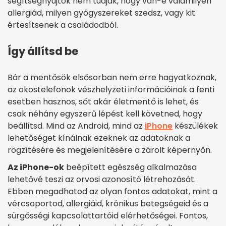
segítségnyújtók nem tudják, hogy van-e valamilyen
allergiád, milyen gyógyszereket szedsz, vagy kit
értesítsenek a családodból.
Így állítsd be
Bár a mentősök elsősorban nem erre hagyatkoznak,
az okostelefonok vészhelyzeti információinak a fenti
esetben hasznos, sőt akár életmentő is lehet, és
csak néhány egyszerű lépést kell követned, hogy
beállítsd. Mind az Android, mind az
iPhone
készülékek
lehetőséget kínálnak ezeknek az adatoknak a
rögzítésére és megjelenítésére a zárolt képernyőn.
Az iPhone-ok
beépített egészség alkalmazása
lehetővé teszi az orvosi azonosító létrehozását.
Ebben megadhatod az olyan fontos adatokat, mint a
vércsoportod, allergiáid, krónikus betegségeid és a
sürgősségi kapcsolattartóid elérhetőségei. Fontos,