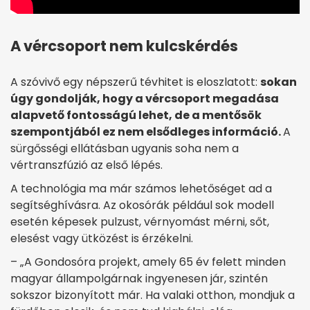
A vércsoport nem kulcskérdés
A szóvivő egy népszerű tévhitet is eloszlatott:
sokan
úgy gondolják, hogy a vércsoport megadása
alapvető fontosságú lehet, de a mentősök
szempontjából ez nem elsődleges információ.
A
sürgősségi ellátásban ugyanis soha nem a
vértranszfúzió az első lépés.
A technológia ma már számos lehetőséget ad a
segítséghívásra. Az okosórák például sok modell
esetén képesek pulzust, vérnyomást mérni, sőt,
elesést vagy ütközést is érzékelni.
– „A Gondosóra projekt, amely 65 év felett minden
magyar állampolgárnak ingyenesen jár, szintén
sokszor bizonyított már. Ha valaki otthon, mondjuk a