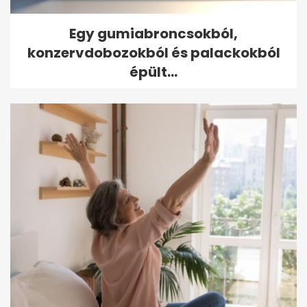
Egy gumiabroncsokból,
konzervdobozokból és palackokból
épült...