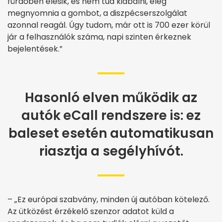
fürdőben elesik, és nem tud kiabálni, elég
megnyomnia a gombot, a diszpécserszolgálat
azonnal reagál. Úgy tudom, már ott is 700 ezer körül
jár a felhasználók száma, napi szinten érkeznek
bejelentések.”
Hasonló elven működik az
autók eCall rendszere is: ez
baleset esetén automatikusan
riasztja a segélyhívót.
– „Ez európai szabvány, minden új autóban kötelező.
Az ütközést érzékelő szenzor adatot küld a