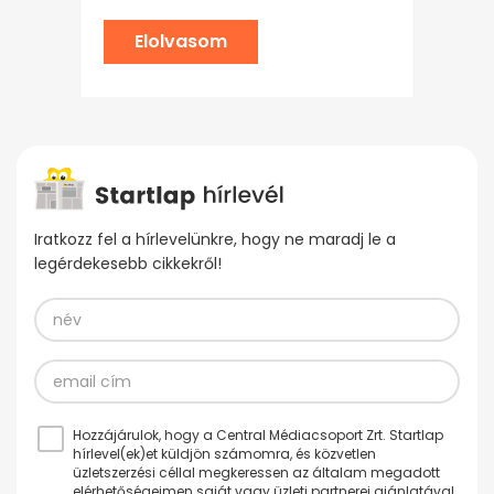
Elolvasom
Iratkozz fel a hírlevelünkre, hogy ne maradj le a
legérdekesebb cikkekről!
Hozzájárulok, hogy a Central Médiacsoport Zrt. Startlap
hírlevel(ek)et küldjön számomra, és közvetlen
üzletszerzési céllal megkeressen az általam megadott
elérhetőségeimen saját vagy üzleti partnerei ajánlatával.