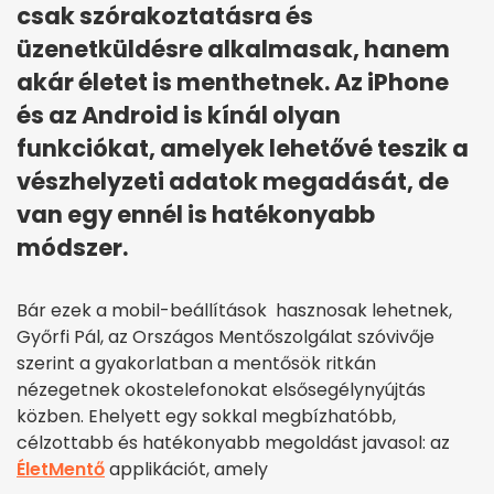
csak szórakoztatásra és
üzenetküldésre alkalmasak, hanem
akár életet is menthetnek. Az iPhone
és az Android is kínál olyan
funkciókat, amelyek lehetővé teszik a
vészhelyzeti adatok megadását, de
van egy ennél is hatékonyabb
módszer.
Bár ezek a mobil-beállítások hasznosak lehetnek,
Győrfi Pál, az Országos Mentőszolgálat szóvivője
szerint a gyakorlatban a mentősök ritkán
nézegetnek okostelefonokat elsősegélynyújtás
közben. Ehelyett egy sokkal megbízhatóbb,
célzottabb és hatékonyabb megoldást javasol: az
ÉletMentő
applikációt, amely