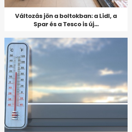
Változás jön a boltokban: a Lidl, a
Spar és a Tesco is új...