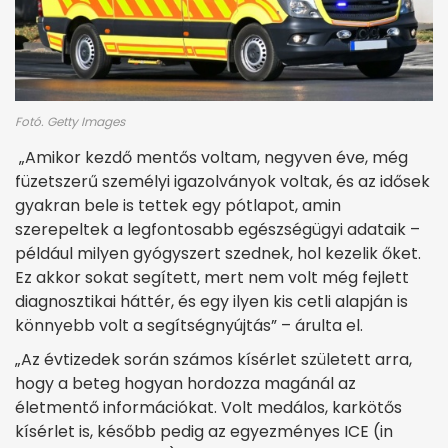
Fotó. Getty Images
„Amikor kezdő mentős voltam, negyven éve, még
füzetszerű személyi igazolványok voltak, és az idősek
gyakran bele is tettek egy pótlapot, amin
szerepeltek a legfontosabb egészségügyi adataik –
például milyen gyógyszert szednek, hol kezelik őket.
Ez akkor sokat segített, mert nem volt még fejlett
diagnosztikai háttér, és egy ilyen kis cetli alapján is
könnyebb volt a segítségnyújtás” – árulta el.
„Az évtizedek során számos kísérlet született arra,
hogy a beteg hogyan hordozza magánál az
életmentő információkat. Volt medálos, karkötős
kísérlet is, később pedig az egyezményes ICE (in