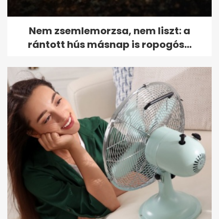
Nem zsemlemorzsa, nem liszt: a
rántott hús másnap is ropogós...