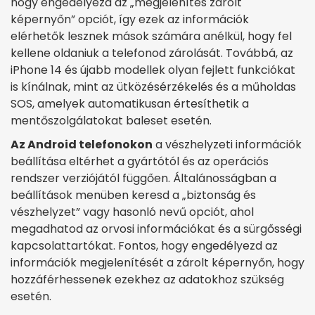
hogy engedélyezd az „megjelenítés zárolt
képernyőn” opciót, így ezek az információk
elérhetők lesznek mások számára anélkül, hogy fel
kellene oldaniuk a telefonod zárolását. Továbbá, az
iPhone 14 és újabb modellek olyan fejlett funkciókat
is kínálnak, mint az ütközésérzékelés és a műholdas
SOS, amelyek automatikusan értesíthetik a
mentőszolgálatokat baleset esetén.
Az Android telefonokon
a vészhelyzeti információk
beállítása eltérhet a gyártótól és az operációs
rendszer verziójától függően. Általánosságban a
beállítások menüben keresd a „biztonság és
vészhelyzet” vagy hasonló nevű opciót, ahol
megadhatod az orvosi információkat és a sürgősségi
kapcsolattartókat. Fontos, hogy engedélyezd az
információk megjelenítését a zárolt képernyőn, hogy
hozzáférhessenek ezekhez az adatokhoz szükség
esetén.