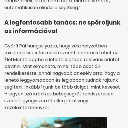
rendszernek, és ha nem tudják elérni a vezetőt,
automatikusan elindul a segítség.”
A legfontosabb tanács: ne spóroljunk
az információval
Győrfi Pál hangsúlyozta, hogy vészhelyzetben
minden plusz információ számít, érdemes tehát az
ÉletMentő appba a lehető legtöbb releváns adatot
bevinni. Mint elmondta, minél több adat áll
rendelkezésre, annál nagyobb az esély arra, hogy a
lehető leggyorsabban és legjobban tudnak rajtunk
segíteni. Inkább írjunk be több dolgot, mint keveset
– legyen szó krónikus betegségről, rendszeresen
szedett gyógyszerről, allergiáról vagy
kezelőintézményről.