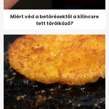
Miért véd a betörésektől a kilincsre
tett törölköző?