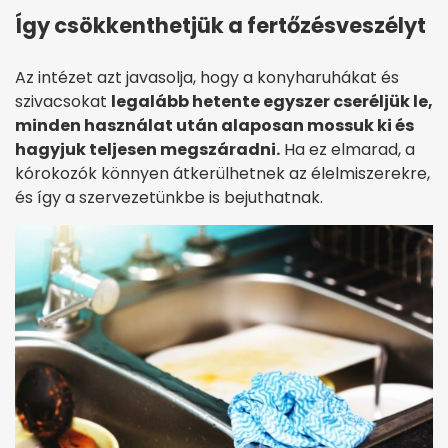
Így csökkenthetjük a fertőzésveszélyt
Az intézet azt javasolja, hogy a konyharuhákat és
szivacsokat
legalább hetente egyszer cseréljük le,
minden használat után alaposan mossuk ki és
hagyjuk teljesen megszáradni.
Ha ez elmarad, a
kórokozók könnyen átkerülhetnek az élelmiszerekre,
és így a szervezetünkbe is bejuthatnak.