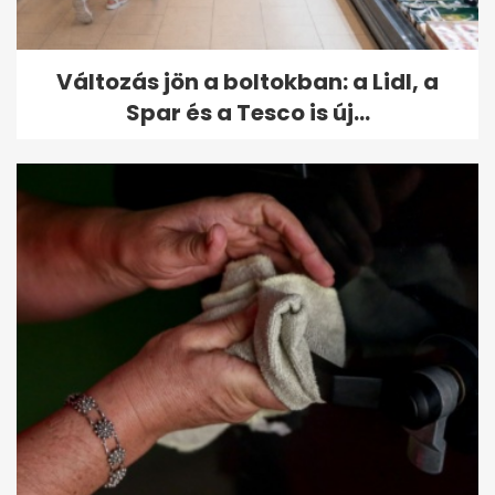
Változás jön a boltokban: a Lidl, a
Spar és a Tesco is új...