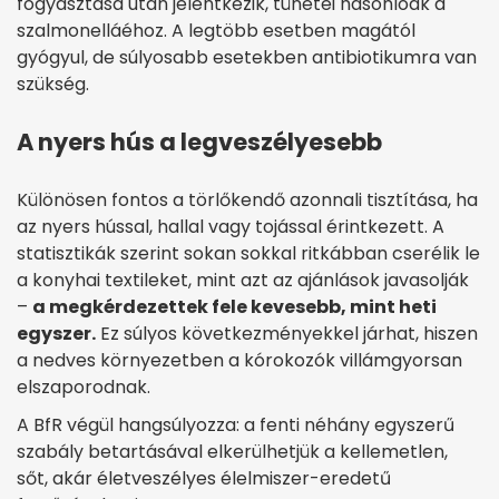
fogyasztása után jelentkezik, tünetei hasonlóak a
szalmonelláéhoz. A legtöbb esetben magától
gyógyul, de súlyosabb esetekben antibiotikumra van
szükség.
A nyers hús a legveszélyesebb
Különösen fontos a törlőkendő azonnali tisztítása, ha
az nyers hússal, hallal vagy tojással érintkezett. A
statisztikák szerint sokan sokkal ritkábban cserélik le
a konyhai textileket, mint azt az ajánlások javasolják
–
a megkérdezettek fele kevesebb, mint heti
egyszer.
Ez súlyos következményekkel járhat, hiszen
a nedves környezetben a kórokozók villámgyorsan
elszaporodnak.
A BfR végül hangsúlyozza: a fenti néhány egyszerű
szabály betartásával elkerülhetjük a kellemetlen,
sőt, akár életveszélyes élelmiszer-eredetű