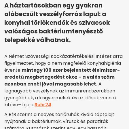
A háztartásokban egy gyakran
alábecsült veszélyforrás lapul: a
konyhai törlőkendők és szivacsok
valóságos baktériumtenyésztő
telepekké válhatnak.
A Német Szövetségi Kockázatértékelési Intézet arra
figyelmeztet, hogy a nem megfelelő konyhahigiénia
évente
mintegy 100 ezer bejelentett élelmiszer-
eredetű megbetegedést okoz – a valós szám
azonban ennél jóval magasabb lehet.
A
legnagyobb veszélynek az immunrendszerükben
gyengébbek, a kisgyermekek és az idősek vannak
kitéve– írja a
Ruhr24
.
A BfR szerint a nedves törlőruhák kiváló táptalajt
nyújtanak a baktériumok, vírusok és paraziták
számára. Kutatások szerint egy-egy használt