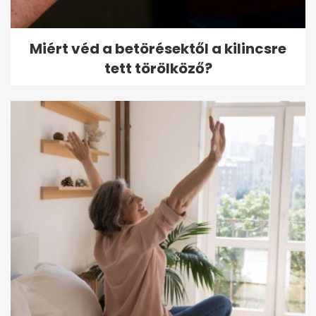
Miért véd a betörésektől a kilincsre
tett törölköző?