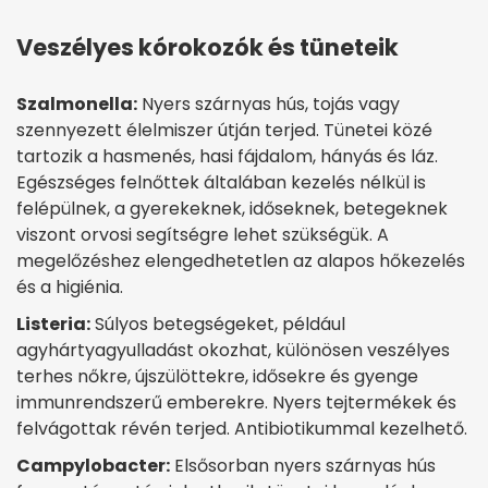
Veszélyes kórokozók és tüneteik
Szalmonella:
Nyers szárnyas hús, tojás vagy
szennyezett élelmiszer útján terjed. Tünetei közé
tartozik a hasmenés, hasi fájdalom, hányás és láz.
Egészséges felnőttek általában kezelés nélkül is
felépülnek, a gyerekeknek, időseknek, betegeknek
viszont orvosi segítségre lehet szükségük. A
megelőzéshez elengedhetetlen az alapos hőkezelés
és a higiénia.
Listeria:
Súlyos betegségeket, például
agyhártyagyulladást okozhat, különösen veszélyes
terhes nőkre, újszülöttekre, idősekre és gyenge
immunrendszerű emberekre. Nyers tejtermékek és
felvágottak révén terjed. Antibiotikummal kezelhető.
Campylobacter:
Elsősorban nyers szárnyas hús