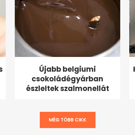
s
Újabb belgiumi
csokoládégyárban
észleltek szalmonellát
MÉG TÖBB CIKK