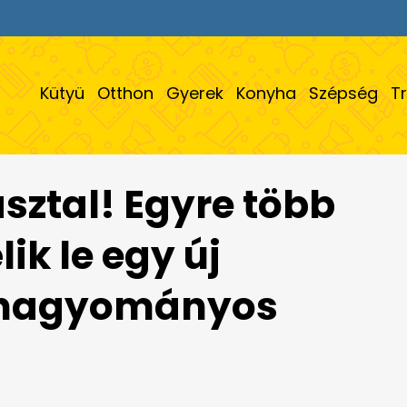
Kütyü
Otthon
Gyerek
Konyha
Szépség
T
asztal! Egyre több
ik le egy új
 hagyományos