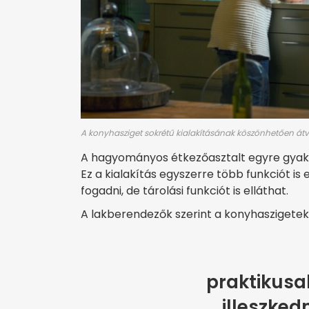
A konyhasziget sokrétű kialakításának köszönhetően átve
A hagyományos étkezőasztalt egyre gyakr
Ez a kialakítás egyszerre több funkciót is e
fogadni, de tárolási funkciót is elláthat.
A lakberendezők szerint a konyhaszigetek
praktikusa
illeszked