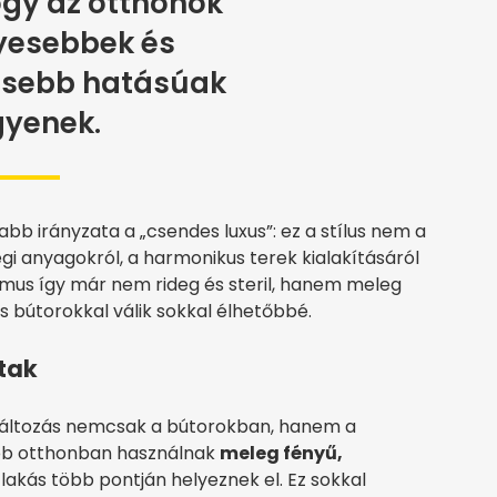
ogy az otthonok
yesebbek és
esebb hatásúak
gyenek.
b irányzata a „csendes luxus”: ez a stílus nem a
gi anyagokról, a harmonikus terek kialakításáról
izmus így már nem rideg és steril, hanem meleg
s bútorokkal válik sokkal élhetőbbé.
ztak
 változás nemcsak a bútorokban, hanem a
öbb otthonban használnak
meleg fényű,
akás több pontján helyeznek el. Ez sokkal