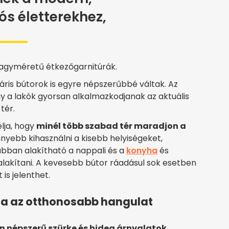
ós életterekhez,
 nagyméretű étkezőgarnitúrák.
ris bútorok is egyre népszerűbbé váltak. Az
y a lakók gyorsan alkalmazkodjanak az aktuális
tér.
élja, hogy
minél több szabad tér maradjon a
nyebb kihasználni a kisebb helyiségeket,
bban alakítható a nappali és a
konyha
és
ialakítani. A kevesebb bútor ráadásul sok esetben
s jelenthet.
tja az otthonosabb hangulat
n népszerű szürke és hideg árnyalatok