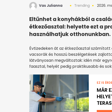
Vas Julianna
Trending
2026. má
Eltűnhet a konyhákból a család
étkezőasztal: helyette ezt a p
használhatjuk otthonunkban.
Évtizedeken át az étkezőasztal számított 
vacsorák és hosszú beszélgetések zajlott
látványosan megváltoztak: idén már egyre 
faasztal, helyét pedig praktikusabb és so
EZ IS ÉRD
MÁR 
HELYE
TERAS