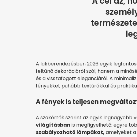
A cél az, h
személ
természet
le
A lakberendezésben 2026 egyik legfontosab
feltűnő dekorációról szól, hanem a minősé
és a visszafogott eleganciáról. A minimal
fényekkel, puhább textúrákkal és praktiku
A fények is teljesen megválto
A szakértők szerint az egyik legnagyobb
világításban
is megfigyelhető: egyre t
szabályozható lámpákat,
amelyeket a l