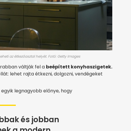
heti az étkezőasztal helyét. Fotó: Getty Images
abban váltják fel a
beépített konyhaszigetek.
llát: lehet rajta étkezni, dolgozni, vendégeket
 egyik legnagyobb előnye, hogy
bbak és jobban
nek a modern,