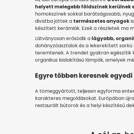
helyett melegebb földszínek kerülnek e
homokszínek sokkal barátságosabb, nyug
divatba jöttek a
természetes anyagok
is
készített kerámiák. Ezek a részletek ma 
Látványosan erősödik a
lágyabb, organi
dohányzóasztalok és a lekerekített sark
teremtenek. A trendet gyakran egészítik k
organikus kialakítású lámpák, amelyek mé
Egyre többen keresnek egyed
A tömeggyártott, teljesen egyforma enter
karakteres megoldásokat. Európában újra f
restaurált bútorok és a helyi készítésű de