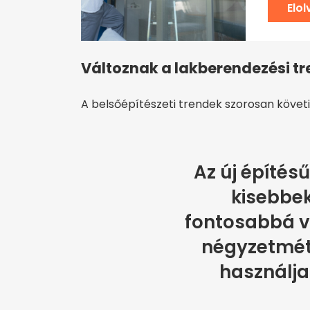
Elo
Változnak a lakberendezési tr
A belsőépítészeti trendek szorosan követi
Az új építés
kisebbek
fontosabbá v
négyzetmét
használja