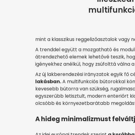
multifunkci
mint a klasszikus reggelizőasztalok vagy
A trenddel együtt a mozgatható és modulá
átrendezhető elemek lehetővé teszik, hog
igényekhez anélkül, hogy zsúfolttá válna a 
Az új lakberendezési irányzatok egyik fő c
lakásban.
A multifunkciós bútorokkal kön
kevesebb bútorra van szükség, rugalmasa
egyszerűbb letisztult, modern enteriőrt k
olcsóbb és környezetbarátabb megoldást i
A hideg minimalizmust felvál
Az idei európai trendek szerint
a korábba