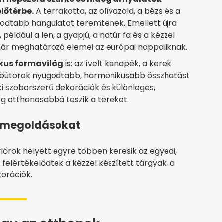
lőtérbe.
A terrakotta, az olívazöld, a bézs és a
odtabb hangulatot teremtenek. Emellett újra
, például a len, a gyapjú, a natúr fa és a kézzel
már meghatározó elemei az európai nappaliknak.
kus formavilág
is: az ívelt kanapék, a kerek
ú bútorok nyugodtabb, harmonikusabb összhatást
i szoborszerű dekorációk és különleges,
g otthonosabbá teszik a tereket.
i megoldásokat
iőrök helyett egyre többen keresik az egyedi,
elértékelődtek a kézzel készített tárgyak, a
korációk.