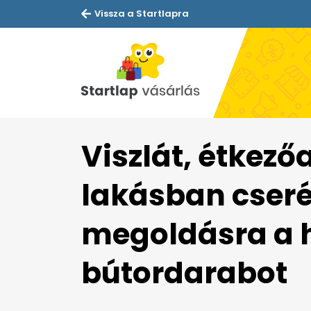
Vissza a Startlapra
Viszlát, étkező
lakásban cserél
megoldásra a
bútordarabot