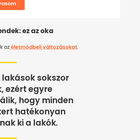
lvasom
endek: ez az oka
k az
életmódbeli változásokat
.
ű lakások sokszor
, ezért egyre
álik, hogy minden
ert hatékonyan
nak ki a lakók.