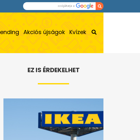
rending
Akciós újságok
Kvízek
EZ IS ÉRDEKELHET