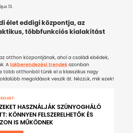
jus 13.
i élet eddigi központja, az
raktikus, többfunkciós kialakítást
az otthon központjának, ahol a családi ebédek,
ak. A
lakberendezési trendek
azonban
több otthonból tűnik el a klasszikus nagy
koldalúbb megoldások veszik át. Nézzük, mik ezek!
EKELHET:
EZEKET HASZNÁLJÁK SZÚNYOGHÁLÓ
TT: KÖNNYEN FELSZERELHETŐK ÉS
ZON IS MŰKÖDNEK