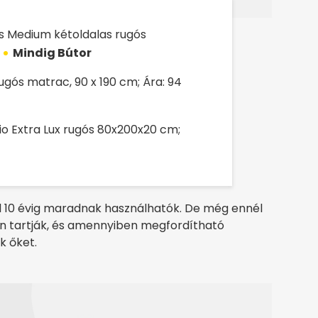
 Medium kétoldalas rugós
Mindig Bútor
ugós matrac, 90 x 190 cm; Ára: 94
io Extra Lux rugós 80x200x20 cm;
ől 10 évig maradnak használhatók. De még ennél
tán tartják, és amennyiben megfordítható
k őket.