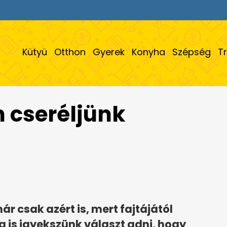
Kütyü
Otthon
Gyerek
Konyha
Szépség
T
 cseréljünk
r csak azért is, mert fajtájától
ra is igyekszünk választ adni, hogy