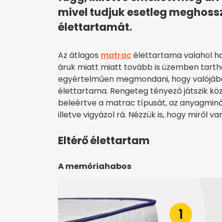
mivel tudjuk esetleg meghoss
élettartamát.
Az átlagos
matrac
élettartama valahol ha
áruk miatt miatt tovább is üzemben tartha
egyértelműen megmondani, hogy valójáb
élettartama. Rengeteg tényező játszik köz
beleértve a matrac típusát, az anyagminős
illetve vigyázol rá. Nézzük is, hogy miről va
Eltérő élettartam
A memóriahabos