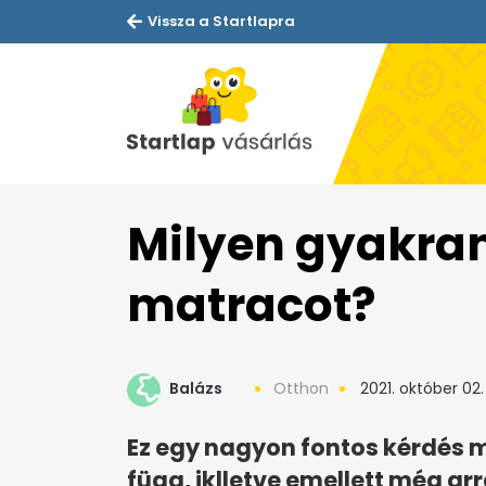
Vissza a Startlapra
Milyen gyakran
matracot?
Balázs
Otthon
2021. október 02.
Ez egy nagyon fontos kérdés má
függ, iklletve emellett még ar