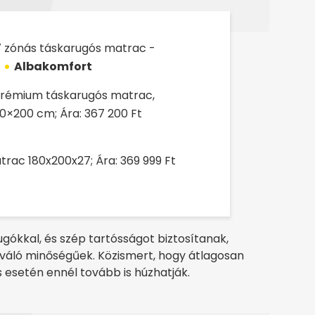
7 zónás táskarugós matrac -
Albakomfort
prémium táskarugós matrac,
180×200 cm; Ára: 367 200 Ft
rac 180x200x27; Ára: 369 999 Ft
gókkal, és szép tartósságot biztosítanak,
iváló minőségűek. Közismert, hogy átlagosan
és esetén ennél tovább is húzhatják.