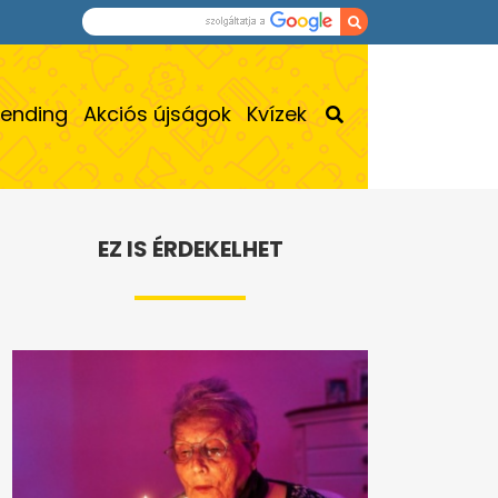
rending
Akciós újságok
Kvízek
EZ IS ÉRDEKELHET