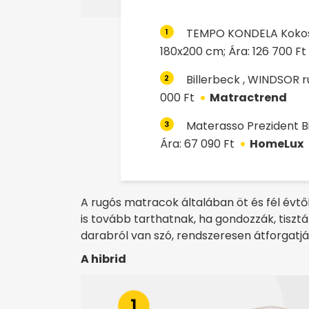
TEMPO KONDELA Kokos
1
180x200 cm; Ára: 126 700 Ft
Billerbeck , WINDSOR r
2
000 Ft
Matractrend
Materasso Prezident B
3
Ára: 67 090 Ft
HomeLux
A rugós matracok általában öt és fél évt
is tovább tarthatnak, ha gondozzák, tisz
darabról van szó, rendszeresen átforgatjá
A hibrid