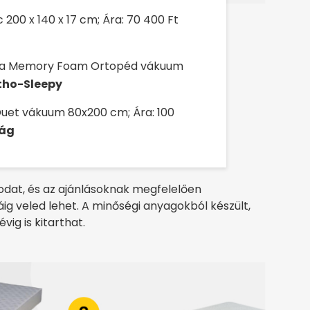
00 x 140 x 17 cm; Ára: 70 400 Ft
era Memory Foam Ortopéd vákuum
tho-Sleepy
et vákuum 80x200 cm; Ára: 100
lág
dat, és az ajánlásoknak megfelelően
g veled lehet. A minőségi anyagokból készült,
ig is kitarthat.