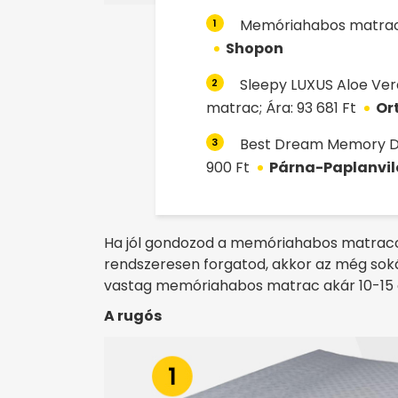
Memóriahabos matrac 2
1
Shopon
Sleepy LUXUS Aloe V
2
matrac; Ára: 93 681 Ft
Or
Best Dream Memory Du
3
900 Ft
Párna-Paplanvi
Ha jól gondozod a memóriahabos matraco
rendszeresen forgatod, akkor az még sokái
vastag memóriahabos matrac akár 10-15 év
A rugós