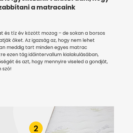
zabbítani a matracaink
t és tíz év között mozog – de sokan a borsos
tják őket. Az igazság az, hogy nem lehet
an meddig tart minden egyes matrac
re ezen tág időintervallum kialakulásában,
égét és azt, hogy mennyire viseled a gondját,
n szó!