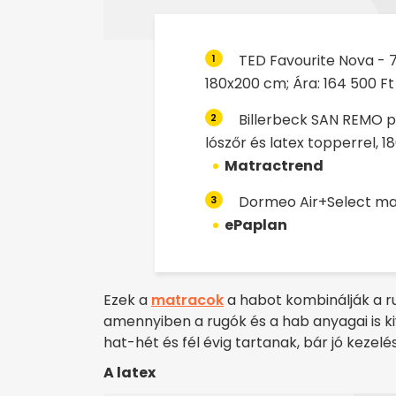
TED Favourite Nova - 
1
180x200 cm; Ára: 164 500 Ft
Billerbeck SAN REMO 
2
lószőr és latex topperrel, 
Matractrend
Dormeo Air+Select mat
3
ePaplan
Ezek a
matracok
a habot kombinálják a ru
amennyiben a rugók és a hab anyagai is k
hat-hét és fél évig tartanak, bár jó kezel
A latex