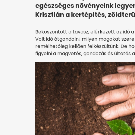
egészséges növényeink legyen
Krisztián a kertépítés, zöldter
Beköszöntött a tavasz, elérkezett az idő 
Volt idő átgondolni, milyen magokat szeret
remélhetőleg kellően felkészültünk. De hogy
figyelni a magvetés, gondozás és ültetés al