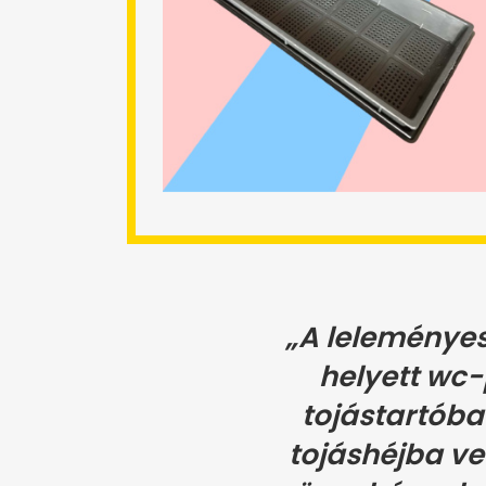
„A leleményes
helyett wc-
tojástartób
tojáshéjba ve