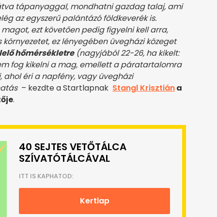
 látva tápanyaggal, mondhatni gazdag talaj, ami
lég az egyszerű palántázó földkeverék is.
 magot, ezt követően pedig figyelni kell arra,
is környezetet, ez lényegében üvegházi közeget
elő hőmérsékletre
(nagyjából 22-26, ha kikelt:
em fog kikelni a mag, emellett a páratartalomra
, ahol éri a napfény, vagy üvegházi
 hatás
– kezdte a Startlapnak
Stangl Krisztián
a
tője
.
40 SEJTES VETŐTÁLCA
SZÍVATÓTÁLCÁVAL
ITT IS KAPHATOD:
Kertlap