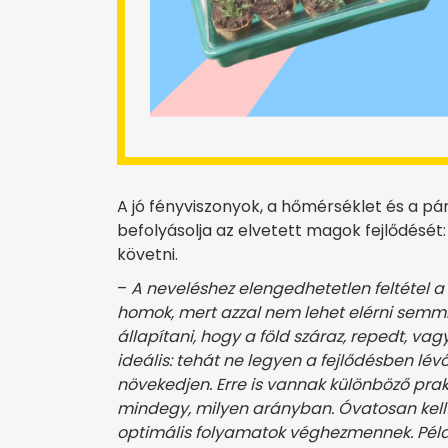
A jó fényviszonyok, a hőmérséklet és a p
befolyásolja az elvetett magok fejlődését
követni.
–
A neveléshez elengedhetetlen feltétel a v
homok, mert azzal nem lehet elérni semmi
állapítani, hogy a föld száraz, repedt, va
ideális: tehát ne legyen a fejlődésben lév
növekedjen. Erre is vannak különböző prak
mindegy, milyen arányban. Óvatosan kell b
optimális folyamatok véghezmennek. Péld