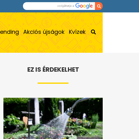
rending
Akciós újságok
Kvízek
EZ IS ÉRDEKELHET