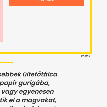
Hirdetés
ebbek ültetőtálca
papír gurigába,
a vagy egyenesen
tik el a magvakat,