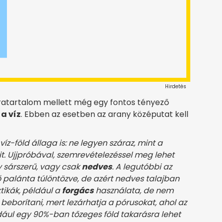
Hirdetés
áratartalom mellett még egy fontos tényező
:
a víz
. Ebben az esetben az arany középutat kell
íz-föld állaga is: ne legyen száraz, mint a
t. Ujjpróbával, szemrevételezéssel meg lehet
gy sárszerű, vagy csak
nedves
. A legutóbbi az
ő palánta túlöntözve, de azért nedves talajban
tikák, például a
forgács
használata, de nem
eborítani, mert lezárhatja a pórusokat, ahol az
ául egy 90%-ban tőzeges föld takarásra lehet