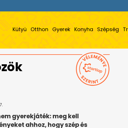
Kütyü
Otthon
Gyerek
Konyha
Szépség
T
özök
7.
nem gyerekjáték: meg kell
ényeket ahhoz, hogy szép és