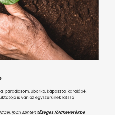
e
ika, paradicsom, uborka, káposzta, karalábé,
buktatója is van az egyszerűnek látszó
ddel. Ipari szinten
tőzeges földkeverékbe