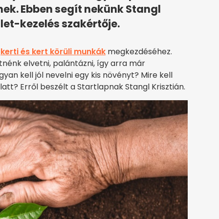
ek. Ebben segít nekünk Stangl
ület-kezelés szakértője.
a
kerti és kert körüli munkák
megkezdéséhez.
nénk elvetni, palántázni, így arra már
an kell jól nevelni egy kis növényt? Mire kell
att? Erről beszélt a Startlapnak Stangl Krisztián.