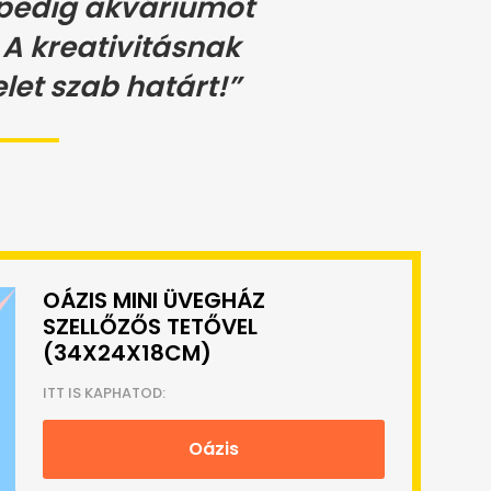
pedig akváriumot
A kreativitásnak
let szab határt!”
OÁZIS MINI ÜVEGHÁZ
SZELLŐZŐS TETŐVEL
(34X24X18CM)
ITT IS KAPHATOD:
Oázis