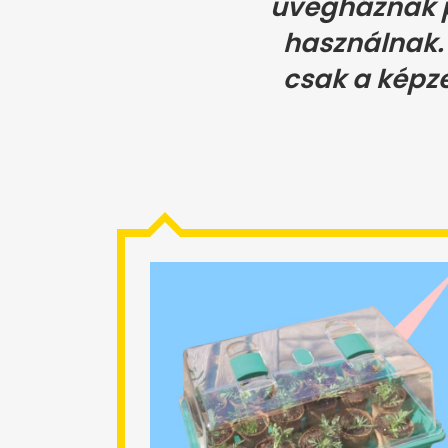
üvegháznak 
használnak. 
csak a képze