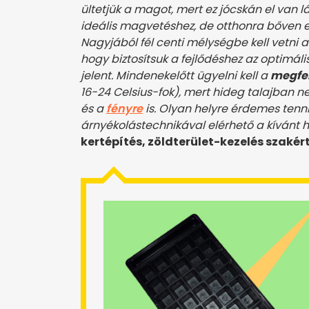
ültetjük a magot, mert ez jócskán el van
ideális magvetéshez, de otthonra bőven e
Nagyjából fél centi mélységbe kell vetni a
hogy biztosítsuk a fejlődéshez az optimál
jelent. Mindenekelőtt ügyelni kell a
megfel
16-24 Celsius-fok), mert hideg talajban n
és a
fényre
is. Olyan helyre érdemes tenni
árnyékolástechnikával elérhető a kívánt
kertépítés, zöldterület-kezelés szakér