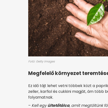
Fotó: Getty Images
Megfelelő környezet teremtés
Ez idő tájt lehet vetni többek közt a papr
zeller, karfiol és cukkini magját, ám több 
folyamatnak.
–
Kell egy
ültetőtálca
, amit megtöltünk föl