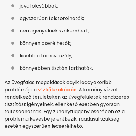
jóval olcsóbbak;
egyszerűen felszerelhetők;
nem igényelnek szakembert;
könnyen cserélhetők;
kisebb a törésveszély;
könnyebben tisztán tarthatók.
Az üvegfalas megoldások egyik leggyakoribb
problémája a
vízkőlerakódás
. A kemény vízzel
rendelkező területeken az üvegfelületek rendszeres
tisztítást igényelnek, ellenkező esetben gyorsan
foltosodhatnak. Egy zuhanyfüggöny esetében ez a
probléma kevésbé jelentkezik, ráadásul szükség
esetén egyszerűen lecserélhető.