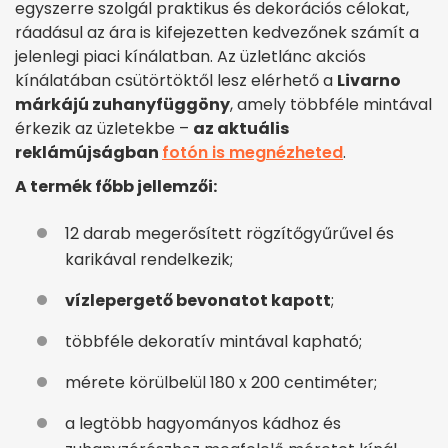
egyszerre szolgál praktikus és dekorációs célokat,
ráadásul az ára is kifejezetten kedvezőnek számít a
jelenlegi piaci kínálatban. Az üzletlánc akciós
kínálatában csütörtöktől lesz elérhető a
Livarno
márkájú zuhanyfüggöny
, amely többféle mintával
érkezik az üzletekbe –
az aktuális
reklámújságban
fotón is megnézheted
.
A termék főbb jellemzői:
12 darab megerősített rögzítőgyűrűvel és
karikával rendelkezik;
vízlepergető bevonatot kapott
;
többféle dekoratív mintával kapható;
mérete körülbelül 180 x 200 centiméter;
a legtöbb hagyományos kádhoz és