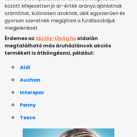
között kifejezetten jó ár-érték arányú ajánlatnak
számíthat, különösen azoknak, akik egyszerűen és
gyorsan szeretnék megújítani a fürdőszobájuk
megjelenését.
Érdemes az
Akciós-Újság.hu
oldalán
megtalálható más áruházláncok akciós
termékeit is átböngészni, például:
Aldi
Auchan
Interspar
Penny
Tesco