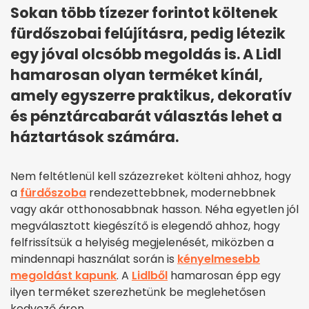
Sokan több tízezer forintot költenek
fürdőszobai felújításra, pedig létezik
egy jóval olcsóbb megoldás is. A Lidl
hamarosan olyan terméket kínál,
amely egyszerre praktikus, dekoratív
és pénztárcabarát választás lehet a
háztartások számára.
Nem feltétlenül kell százezreket költeni ahhoz, hogy
a
fürdőszoba
rendezettebbnek, modernebbnek
vagy akár otthonosabbnak hasson. Néha egyetlen jól
megválasztott kiegészítő is elegendő ahhoz, hogy
felfrissítsük a helyiség megjelenését, miközben a
mindennapi használat során is
kényelmesebb
megoldást kapunk
. A
Lidlből
hamarosan épp egy
ilyen terméket szerezhetünk be meglehetősen
kedvező áron.