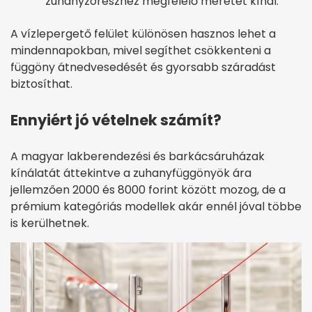
zuhanyzórészhez megfelelő méretet kínál.
A vízlepergető felület különösen hasznos lehet a
mindennapokban, mivel segíthet csökkenteni a
függöny átnedvesedését és gyorsabb száradást
biztosíthat.
Ennyiért jó vételnek számít?
A magyar lakberendezési és barkácsáruházak
kínálatát áttekintve a zuhanyfüggönyök ára
jellemzően 2000 és 8000 forint között mozog, de a
prémium kategóriás modellek akár ennél jóval többe
is kerülhetnek.