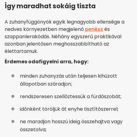
Így maradhat sokáig tiszta
A zuhanyfüggönyök egyik legnagyobb ellensége a
nedves környezetben megjelenő
penész
és
szappanlerakódás. Néhány egyszerű praktikával
azonban jelentősen meghosszabbítható az
élettartamuk.
Érdemes odafigyelni arra, hogy:
minden zuhanyzás után teljesen kihúzott
állapotban száradjon;
rendszeresen szellőztessük a fürdőszobát;
időnként töröljük át enyhe tisztítószerrel;
ne maradjon hosszú ideig összehajtva vagy
összetolva;