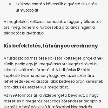
szükség esetén kövessük a gyártó tisztítási
útmutatóját.
A megfelelő szellőzés nemcsak a függöny állapotát
őrzi meg, hanem a fürdőszoba általános higiéniai
állapotát is javíthatja.
Kis befektetés, látványos eredmény
A fürdőszoba frissítése sokszor költséges projektnek
tűnik, pedig egy jól megválasztott kiegészítővel is
jelentős változás érhető el. A Lidl június 18-ától
kapható Livarno zuhanyfüggönye azok számára
lehet érdekes választás, akik kedvező áron keresnek
praktikus és esztétikus megoldást.
Az 1999 forintos ár, a vízlepergető bevonat, a nagy
méret és a megerősített rögzítőrendszer alapján a
termék a belépőszintű fürdőszobai kiegészítők