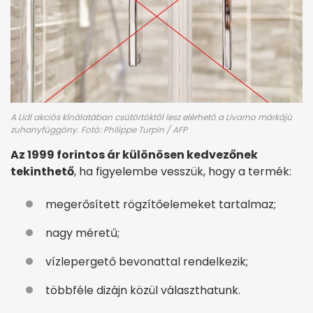
A Lidl akciós kínálatában csütörtöktől lesz elérhető a Livarno márkájú
zuhanyfüggöny. Fotó: Philippe Turpin / AFP
Az 1999 forintos ár különösen kedvezőnek
tekinthető
, ha figyelembe vesszük, hogy a termék:
megerősített rögzítőelemeket tartalmaz;
nagy méretű;
vízlepergető bevonattal rendelkezik;
többféle dizájn közül választhatunk.