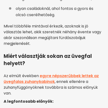
olyan családoknál, ahol fontos a gyors és
olcsó cserélhetőség.
Mivel többféle mintával érkezik, azoknak is jó
választás lehet, akik szeretnék néhány évente vagy
akár szezonálisan megújítani fürdőszobájuk
megjelenését.
Miért választják sokan az üvegfal
helyett?
Az elmúlt években
egyre népszerűbbek lettek az
üvegfalas zuhanykabinok
, ennek ellenére a
zuhanyfüggönyöknek továbbra is számos előnyük
van.
A legfontosabb előnyök: