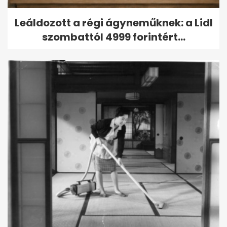
Leáldozott a régi ágyneműknek: a Lidl
szombattól 4999 forintért...