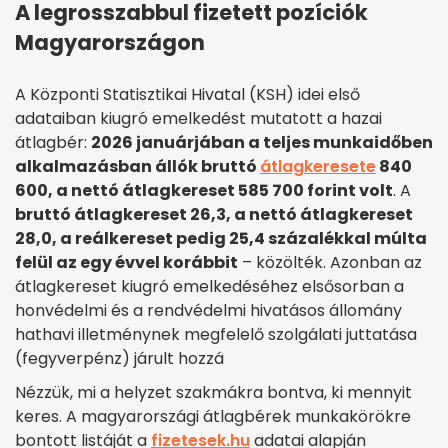
A legrosszabbul fizetett pozíciók
Magyarországon
A Központi Statisztikai Hivatal (KSH) idei első
adataiban kiugró emelkedést mutatott a hazai
átlagbér:
2026 januárjában a teljes munkaidőben
alkalmazásban állók bruttó
átlagkeresete
840
600, a nettó átlagkereset 585 700 forint volt
. A
bruttó átlagkereset 26,3, a nettó átlagkereset
28,0, a reálkereset pedig 25,4 százalékkal múlta
felül az egy évvel korábbit
– közölték. Azonban az
átlagkereset kiugró emelkedéséhez elsősorban a
honvédelmi és a rendvédelmi hivatásos állomány
hathavi illetménynek megfelelő szolgálati juttatása
(fegyverpénz) járult hozzá
Nézzük, mi a helyzet szakmákra bontva, ki mennyit
keres. A magyarországi átlagbérek munkakörökre
bontott listáját a
fizetesek.hu
adatai alapján