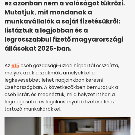
ez azonban nem a valóságot tükrözi.
Mutatjuk, mit mondanak a
munkavállalók a saját fizetésükről:
listáztuk a legjobban és a
legrosszabbul fizető magyarországi
állásokat 2026-ban.
Az
e15
cseh gazdasági–üzleti hírportál összeírta,
melyek azok a szakmák, amelyekkel a
legkevesebbet lehet napjainkban keresni
Csehországban. A következőkben bemutatjuk a
cseh listát, és megnéztük, mi a helyzet itthon a
legmagasabb és legalacsonyabb fizetésekhez
tartozó munkakörökkel.