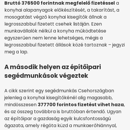
Bruttó 376500 forintnak megfelelő fizetéssel
a
konyhai alapanyagok előkészítését, a takarítást, a
mosogatást végző konyhai kisegítők állnak a
legrosszabbul fizetett csehek listáján. Ezen
munkavállalók nélkül a konyha működtetése
egyszerűen nem lenne lehetséges, mégis a
legrosszabbul fizetett állások közé tartoznak – jegyzi
meg a lap.
A második helyen az építőipari
segédmunkások végeztek
A cikk szerint egy segédmunkás Csehországban
jelenleg a konyhai kisegítőkénél alig magasabb,
mindösszesen
377700 forintos fizetést vihet haza
,
és az összeg továbbra is bruttóban értendő. Ugyan
az építőipar a gazdaság egyik kulcsfontosságú
ágazata, amely régóta küzd a munkaerőhiánnyal,