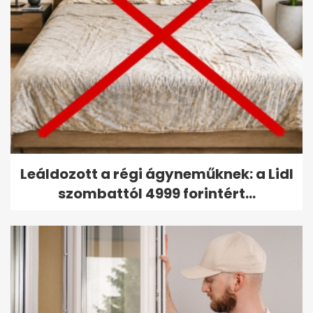
Leáldozott a régi ágyneműknek: a Lidl
szombattól 4999 forintért...