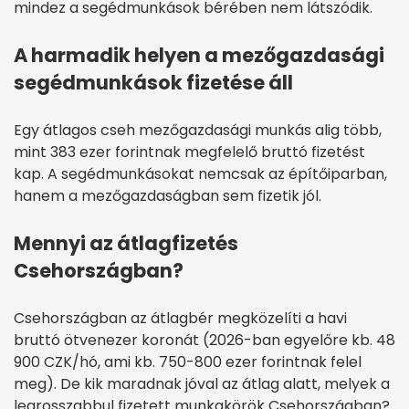
mindez a segédmunkások bérében nem látszódik.
A harmadik helyen a mezőgazdasági
segédmunkások fizetése áll
Egy átlagos cseh mezőgazdasági munkás alig több,
mint 383 ezer forintnak megfelelő bruttó fizetést
kap. A segédmunkásokat nemcsak az építőiparban,
hanem a mezőgazdaságban sem fizetik jól.
Mennyi az átlagfizetés
Csehországban?
Csehországban az átlagbér megközelíti a havi
bruttó ötvenezer koronát (2026-ban egyelőre kb. 48
900 CZK/hó, ami kb. 750-800 ezer forintnak felel
meg). De kik maradnak jóval az átlag alatt, melyek a
legrosszabbul fizetett munkakörök Csehországban?