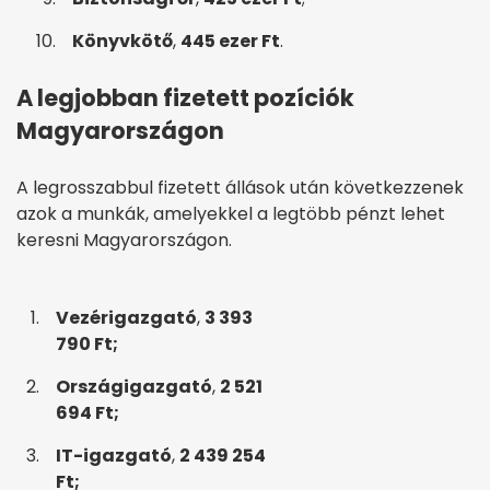
Könyvkötő
,
445 ezer Ft
.
A legjobban fizetett pozíciók
Magyarországon
A legrosszabbul fizetett állások után következzenek
azok a munkák, amelyekkel a legtöbb pénzt lehet
keresni Magyarországon.
Vezérigazgató
,
3 393
790 Ft;
Országigazgató
,
2 521
694 Ft;
IT-igazgató
,
2 439 254
Ft;