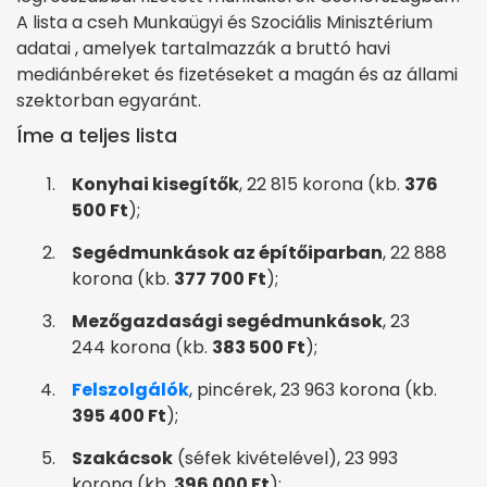
A lista a cseh Munkaügyi és Szociális Minisztérium
adatai , amelyek tartalmazzák a bruttó havi
mediánbéreket és fizetéseket a magán és az állami
szektorban egyaránt.
Íme a teljes lista
Konyhai kisegítők
, 22 815 korona (kb.
376
500 Ft
);
Segédmunkások az építőiparban
, 22 888
korona (kb.
377 700 Ft
);
Mezőgazdasági segédmunkások
, 23
244 korona (kb.
383 500 Ft
);
Felszolgálók
, pincérek, 23 963 korona (kb.
395 400 Ft
);
Szakácsok
(séfek kivételével), 23 993
korona (kb.
396 000 Ft
);