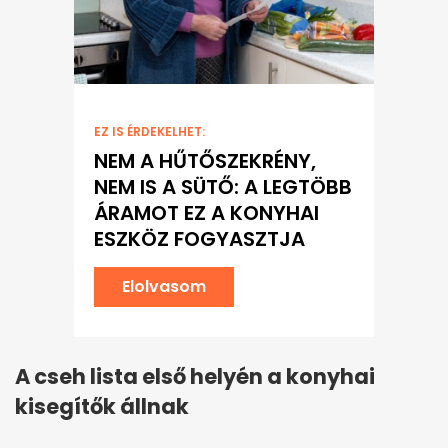
EZ IS ÉRDEKELHET:
NEM A HŰTŐSZEKRÉNY,
NEM IS A SÜTŐ: A LEGTÖBB
ÁRAMOT EZ A KONYHAI
ESZKÖZ FOGYASZTJA
Elolvasom
A cseh lista első helyén a konyhai
kisegítők állnak