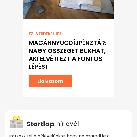
EZ IS ÉRDEKELHET:
MAGÁNNYUGDÍJPÉNZTÁR:
NAGY ÖSSZEGET BUKHAT,
AKI ELVÉTI EZT A FONTOS
LÉPÉST
Elolvasom
Iratkozz fel a hírlevelünkre, hogy ne maradj le a