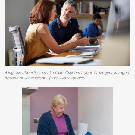
A legrosszabbul fizető szakmákkal Csehországban és Magyarországon
hasonlóan lehet keresni. (Fotó: Getty Images)