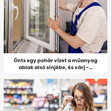
Önts egy pohár vizet a műanyag
ablak alsó sínjébe, és várj -...