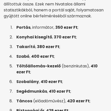
állítottuk össze. Ezek nem hivatalos állami
statisztikákból, hanem a portál saját, folyamatosan
gyűjtött online bérfelméréséből származnak.
Portás
, informátor,
350 ezer Ft
;
Konyhai kisegítő
,
370 ezer Ft
;
Takarító
,
380 ezer Ft
;
Szabó
,
400 ezer Ft
;
Töltőállomás-kezelő
(benzinkutas),
410
ezer Ft
;
Szobalány
,
410 ezer Ft
;
Segédmunkás
,
410 ezer Ft
;
Táncos
(előadóművész),
420 ezer Ft
;
Biztonsági őr
,
425 ezer Ft
;