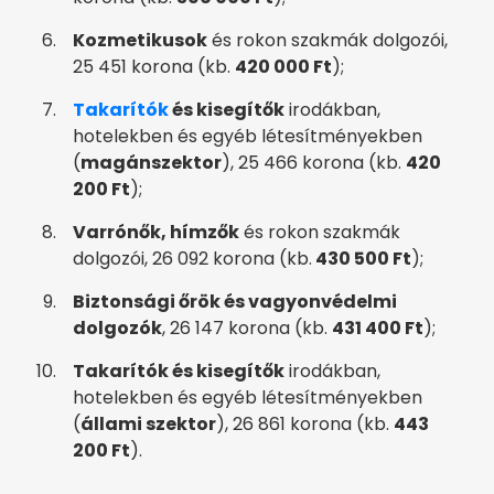
Kozmetikusok
és rokon szakmák dolgozói,
25 451 korona (kb.
420 000 Ft
);
Takarítók
és kisegítők
irodákban,
hotelekben és egyéb létesítményekben
(
magánszektor
), 25 466 korona (kb.
420
200 Ft
);
Varrónők, hímzők
és rokon szakmák
dolgozói, 26 092 korona (kb.
430 500 Ft
);
Biztonsági őrök és vagyonvédelmi
dolgozók
, 26 147 korona (kb.
431 400 Ft
);
Takarítók és kisegítők
irodákban,
hotelekben és egyéb létesítményekben
(
állami szektor
), 26 861 korona (kb.
443
200 Ft
).