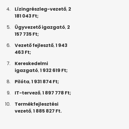
Lízingrészleg-vezető
,
2
181 043 Ft;
Ügyvezető igazgató
,
2
157 735 Ft;
Vezető fejlesztő
,
1 943
463 Ft;
Kereskedelmi
igazgató
,
1 932 619 Ft;
Pilóta
,
1 931 874 Ft;
IT-tervező
,
1 897 778 Ft;
Termékfejlesztési
vezető
,
1 885 827 Ft.