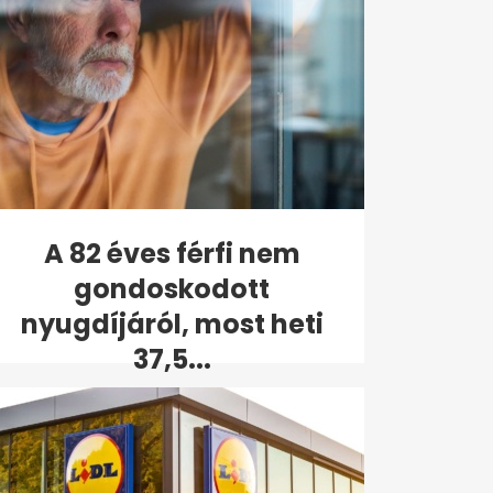
A 82 éves férfi nem
gondoskodott
nyugdíjáról, most heti
37,5...