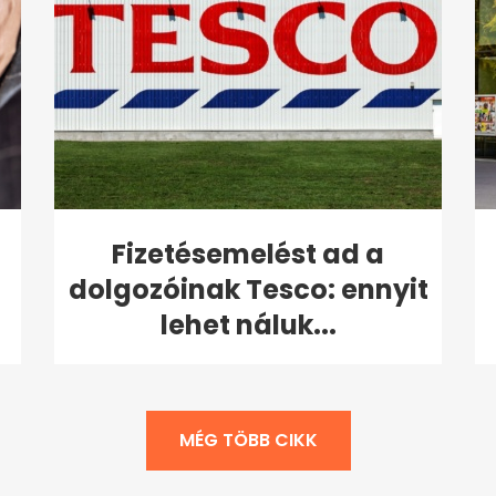
Fizetésemelést ad a
dolgozóinak Tesco: ennyit
lehet náluk...
MÉG TÖBB CIKK