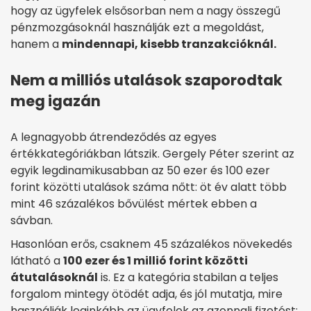
hogy az ügyfelek elsősorban nem a nagy összegű
pénzmozgásoknál használják ezt a megoldást,
hanem a
mindennapi, kisebb tranzakcióknál.
Nem a milliós utalások szaporodtak
meg igazán
A legnagyobb átrendeződés az egyes
értékkategóriákban látszik. Gergely Péter szerint az
egyik legdinamikusabban az 50 ezer és 100 ezer
forint közötti utalások száma nőtt: öt év alatt több
mint 46 százalékos bővülést mértek ebben a
sávban.
Hasonlóan erős, csaknem 45 százalékos növekedés
látható a
100 ezer és 1 millió forint közötti
átutalásoknál
is. Ez a kategória stabilan a teljes
forgalom mintegy ötödét adja, és jól mutatja, mire
használják leginkább az ügyfelek az azonnali fizetést: