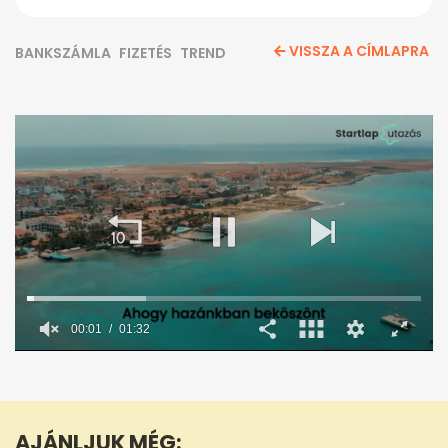
VISSZA A CÍMLAPRA
BANKSZÁMLA
FIZETÉS
TREND
0
seconds
of
1
minute,
AJÁNLJUK MÉG:
32