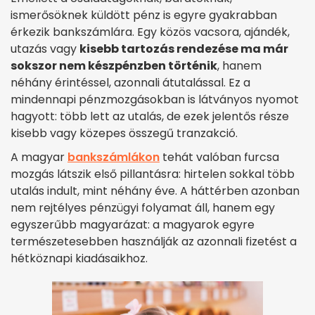
ismerősöknek küldött pénz is egyre gyakrabban
érkezik bankszámlára. Egy közös vacsora, ajándék,
utazás vagy
kisebb tartozás rendezése ma már
sokszor nem készpénzben történik
, hanem
néhány érintéssel, azonnali átutalással. Ez a
mindennapi pénzmozgásokban is látványos nyomot
hagyott: több lett az utalás, de ezek jelentős része
kisebb vagy közepes összegű tranzakció.
A magyar
bankszámlákon
tehát valóban furcsa
mozgás látszik első pillantásra: hirtelen sokkal több
utalás indult, mint néhány éve. A háttérben azonban
nem rejtélyes pénzügyi folyamat áll, hanem egy
egyszerűbb magyarázat: a magyarok egyre
természetesebben használják az azonnali fizetést a
hétköznapi kiadásaikhoz.