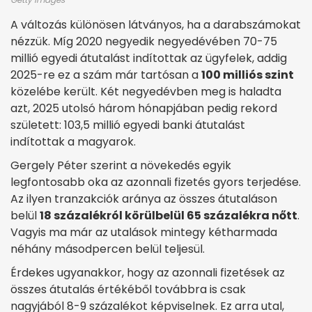
A változás különösen látványos, ha a darabszámokat
nézzük. Míg 2020 negyedik negyedévében 70-75
millió egyedi átutalást indítottak az ügyfelek, addig
2025-re ez a szám már tartósan a
100 milliós szint
közelébe került. Két negyedévben meg is haladta
azt, 2025 utolsó három hónapjában pedig rekord
született: 103,5 millió egyedi banki átutalást
indítottak a magyarok.
Gergely Péter szerint a növekedés egyik
legfontosabb oka az azonnali fizetés gyors terjedése.
Az ilyen tranzakciók aránya az összes átutaláson
belül
18 százalékról körülbelül 65 százalékra nőtt
.
Vagyis ma már az utalások mintegy kétharmada
néhány másodpercen belül teljesül.
Érdekes ugyanakkor, hogy az azonnali fizetések az
összes átutalás értékéből továbbra is csak
nagyjából 8-9 százalékot képviselnek. Ez arra utal,