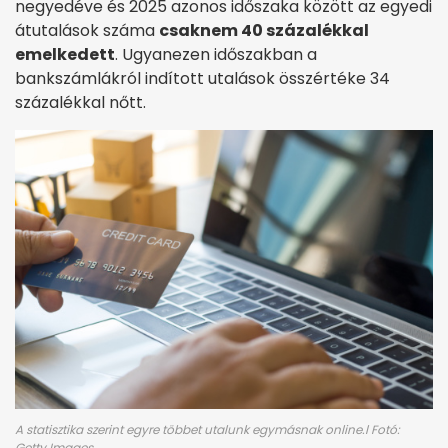
negyedéve és 2025 azonos időszaka között az egyedi
átutalások száma
csaknem 40 százalékkal
emelkedett
. Ugyanezen időszakban a
bankszámlákról indított utalások összértéke 34
százalékkal nőtt.
A statisztika szerint egyre többet utalunk egymásnak online.l Fotó:
Getty Images