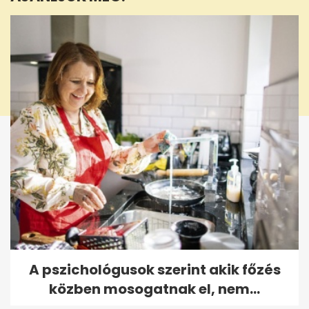
seconds
A pszichológusok szerint akik főzés
közben mosogatnak el, nem...