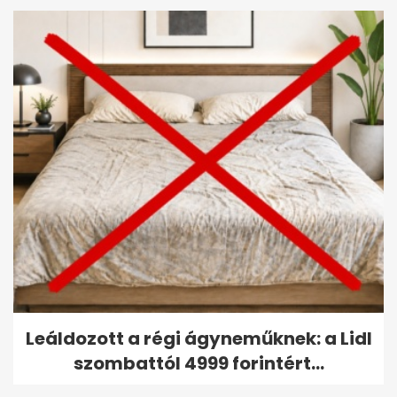
Leáldozott a régi ágyneműknek: a Lidl
szombattól 4999 forintért...