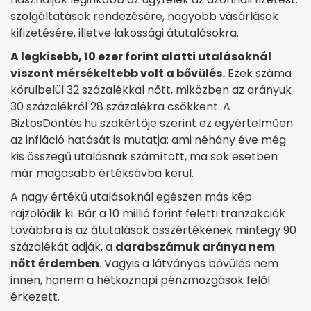
szolgáltatások rendezésére, nagyobb vásárlások
kifizetésére, illetve lakossági átutalásokra.
A legkisebb, 10 ezer forint alatti utalásoknál
viszont mérsékeltebb volt a bővülés.
Ezek száma
körülbelül 32 százalékkal nőtt, miközben az arányuk
30 százalékról 28 százalékra csökkent. A
BiztosDöntés.hu szakértője szerint ez egyértelműen
az infláció hatását is mutatja: ami néhány éve még
kis összegű utalásnak számított, ma sok esetben
már magasabb értéksávba kerül.
A nagy értékű utalásoknál egészen más kép
rajzolódik ki. Bár a 10 millió forint feletti tranzakciók
továbbra is az átutalások összértékének mintegy 90
százalékát adják, a
darabszámuk aránya nem
nőtt érdemben
. Vagyis a látványos bővülés nem
innen, hanem a hétköznapi pénzmozgások felől
érkezett.