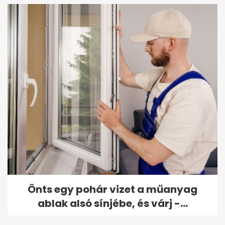
Önts egy pohár vizet a műanyag
ablak alsó sínjébe, és várj -...