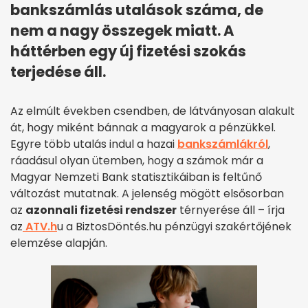
bankszámlás utalások száma, de
nem a nagy összegek miatt. A
háttérben egy új fizetési szokás
terjedése áll.
Az elmúlt években csendben, de látványosan alakult
át, hogy miként bánnak a magyarok a pénzükkel.
Egyre több utalás indul a hazai
bankszámlákról
,
ráadásul olyan ütemben, hogy a számok már a
Magyar Nemzeti Bank statisztikáiban is feltűnő
változást mutatnak. A jelenség mögött elsősorban
az
azonnali fizetési rendszer
térnyerése áll – írja
az
ATV.h
u a BiztosDöntés.hu pénzügyi szakértőjének
elemzése alapján.