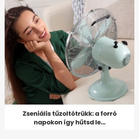
Zseniális tűzoltótrükk: a forró
napokon így hűtsd le...