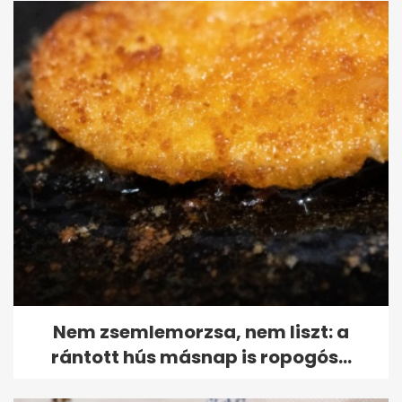
Nem zsemlemorzsa, nem liszt: a
rántott hús másnap is ropogós...