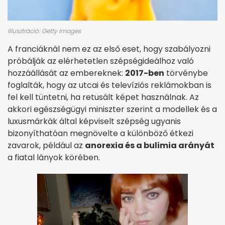
Illusztráció: Getty Images
A franciáknál nem ez az első eset, hogy szabályozni
próbálják az elérhetetlen szépségideálhoz való
hozzáállását az embereknek:
2017-ben
törvénybe
foglalták, hogy az utcai és televíziós reklámokban is
fel kell tüntetni, ha retusált képet használnak. Az
akkori egészségügyi miniszter szerint a modellek és a
luxusmárkák által képviselt szépség ugyanis
bizonyíthatóan megnövelte a különböző étkezi
zavarok, például az
anorexia és a bulimia arányát
a fiatal lányok körében.