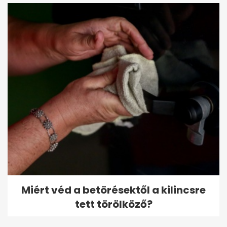
Miért véd a betörésektől a kilincsre
tett törölköző?