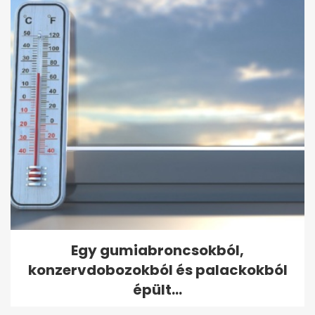
Egy gumiabroncsokból,
konzervdobozokból és palackokból
épült...