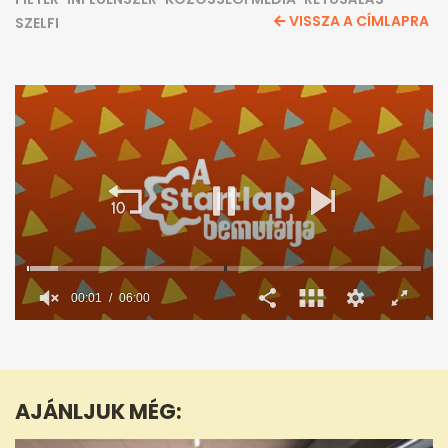
VISSZA A CÍMLAPRA
SZELFI
0
seconds
of
6
minutes,
AJÁNLJUK MÉG:
0