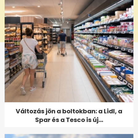
Változás jön a boltokban: a Lidl, a
Spar és a Tesco is új...