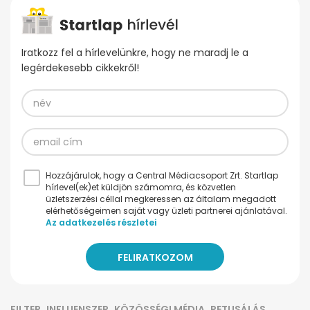
Iratkozz fel a hírlevelünkre, hogy ne maradj le a
legérdekesebb cikkekről!
Hozzájárulok, hogy a Central Médiacsoport Zrt. Startlap
hírlevel(ek)et küldjön számomra, és közvetlen
üzletszerzési céllal megkeressen az általam megadott
elérhetőségeimen saját vagy üzleti partnerei ajánlatával.
Az adatkezelés részletei
FILTER
INFLUENSZER
KÖZÖSSÉGI MÉDIA
RETUSÁLÁS