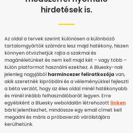
hirdetések is.
Az oldal a tervek szerint különösen a különböző
tartalomgyártók számára lesz majd hatékony, hiszen
könnyen ötvözhetjük rajta a szakmai és
magánéletünket és nem kell majd két – vagy több –
külön platformot használni ezekhez. A Bluesky-nak
jelenleg nagyjából
harmincezer feliratkozója
van,
akik szeretnék kipróbálni és a véleményükkel fejleszti
a béta verziót, hogy az éles oldal minél hatékonyabb
és minél inkább felhasználóbarát legyen. Erre
egyébként a Bluesky weboldalán létrehozott
linken
bárki jelentkezhet, mindössze egy email címet kell
megadni és máris a próbaverzió várólistájára
kerülhetünk.