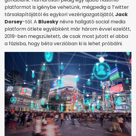
platformot is igénybe vehetünk, mégpedig a Twitter
társalapítójától és egykori vezérigazgatójától,
Jack
Dorsey
-tól. A
Bluesky
névre hallgató social media
platform ötlete egyébként már három évvel ezelőtt,
2019-ben megszületett, de csak most jutott el abba
a fázisba, hogy béta verzióban ki is lehet próbálni.