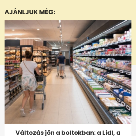
1
minute,
AJÁNLJUK MÉG:
2
seconds
Változás jön a boltokban: a Lidl, a