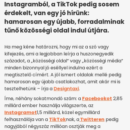
Instagramból, a TikTok pedig sosem
érdekelt, van egy jó hírünk:
hamarosan egy újabb, forradalminak
tűnő közösségi oldal indul útjára.
Ha meg kéne határozni, hogy mi az a szó vagy
kifejezés, ami a legjobban leírja a huszonegyedik
századot, a „közösségi oldal” vagy „közösségi média”
minden bizonnyal jó eséllyel indulna ezért a
megtisztelő címért. A jól ismert oldalak mellé pedig
hamarosan egy újabb csatlakozhat, amit akár mi is
tesztelhetünk – írja a
Designtaxi
.
Íme, néhány sokatmondó szám: a
Facebookot
2,85
milliárd ember használja világszerte, az
Instagramot
1,5 milliárd, közel egymilliárd
felhasználója van a
TikTok
nak, a
Twitteren
pedig
nagyjából négyszáz millióan osztják meg a