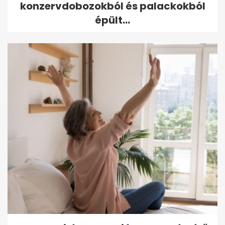
konzervdobozokból és palackokból
épült...