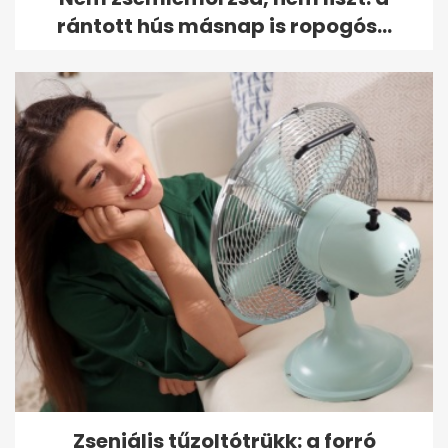
rántott hús másnap is ropogós...
Zseniális tűzoltótrükk: a forró