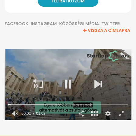
FACEBOOK
INSTAGRAM
KÖZÖSSÉGI MÉDIA
TWITTER
VISSZA A CÍMLAPRA
00:02
01:02
0
seconds
of