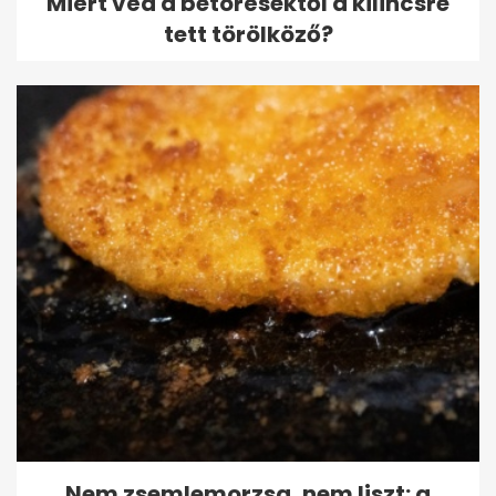
Miért véd a betörésektől a kilincsre
tett törölköző?
Nem zsemlemorzsa, nem liszt: a