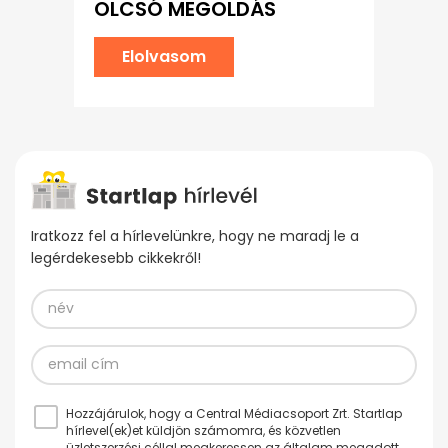
OLCSÓ MEGOLDÁS
Elolvasom
Iratkozz fel a hírlevelünkre, hogy ne maradj le a
legérdekesebb cikkekről!
Hozzájárulok, hogy a Central Médiacsoport Zrt. Startlap
hírlevel(ek)et küldjön számomra, és közvetlen
üzletszerzési céllal megkeressen az általam megadott