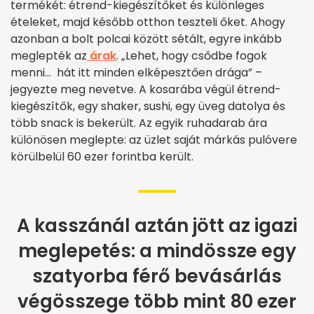
termékét: étrend-kiegészítőket és különleges
ételeket, majd később otthon teszteli őket. Ahogy
azonban a bolt polcai között sétált, egyre inkább
meglepték az
árak
. „Lehet, hogy csődbe fogok
menni… hát itt minden elképesztően drága” –
jegyezte meg nevetve. A kosarába végül étrend-
kiegészítők, egy shaker, sushi, egy üveg datolya és
több snack is bekerült. Az egyik ruhadarab ára
különösen meglepte: az üzlet saját márkás pulóvere
körülbelül 60 ezer forintba került.
A kasszánál aztán jött az igazi
meglepetés: a mindössze egy
szatyorba férő bevásárlás
végösszege több mint 80 ezer