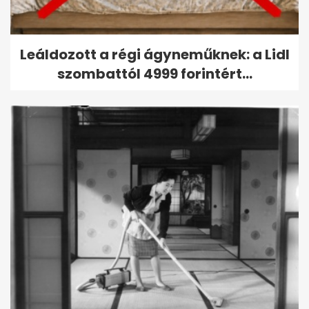
Leáldozott a régi ágyneműknek: a Lidl
szombattól 4999 forintért...