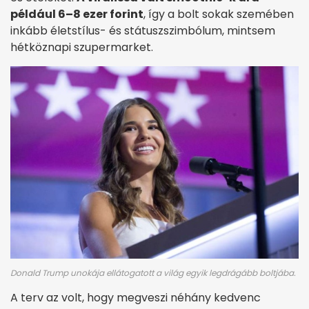
például 6–8 ezer forint
, így a bolt sokak szemében
inkább életstílus- és státuszszimbólum, mintsem
hétköznapi szupermarket.
Donald Trump unokája ellátogatott a világ egyik legdrágább boltjába.
A terv az volt, hogy megveszi néhány kedvenc