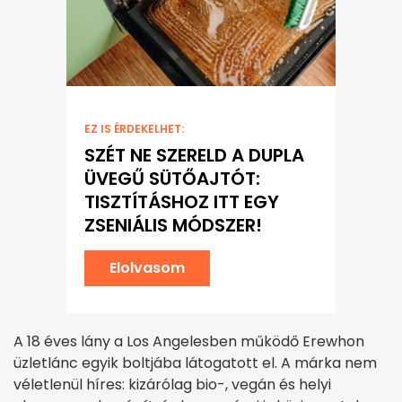
EZ IS ÉRDEKELHET:
SZÉT NE SZERELD A DUPLA
ÜVEGŰ SÜTŐAJTÓT:
TISZTÍTÁSHOZ ITT EGY
ZSENIÁLIS MÓDSZER!
Elolvasom
A 18 éves lány a Los Angelesben működő Erewhon
üzletlánc egyik boltjába látogatott el. A márka nem
véletlenül híres: kizárólag bio-, vegán és helyi