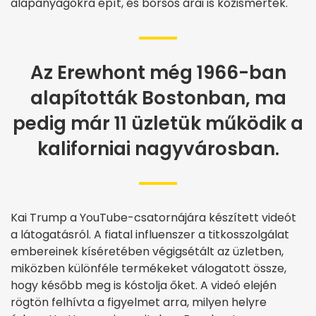
alapanyagokra épít, és borsos árai is közismertek.
Az Erewhont még 1966-ban
alapították Bostonban, ma
pedig már 11 üzletük működik a
kaliforniai nagyvárosban.
Kai Trump a YouTube-csatornájára készített videót
a látogatásról. A fiatal influenszer a titkosszolgálat
embereinek kíséretében végigsétált az üzletben,
miközben különféle termékeket válogatott össze,
hogy később meg is kóstolja őket. A videó elején
rögtön felhívta a figyelmet arra, milyen helyre