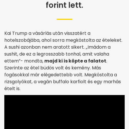
forint lett.
Kai Trump a vásárlás után visszatért a
hotelszobájába, ahol sorra megkóstolta az ételeket.
A sushi azonban nem aratott sikert. „Imádom a
sushit, de ez a legrosszabb tonhal, amit valaha
ettem”- mondta,
majd ki is köpte a falatot
.
Szerinte az étel büdös volt és kemény. Más
fogásokkal már elégedettebb volt. Megkóstolta a
rizsgolyókat, a vegán buffalo karfiolt és egy marhás
ételt is.