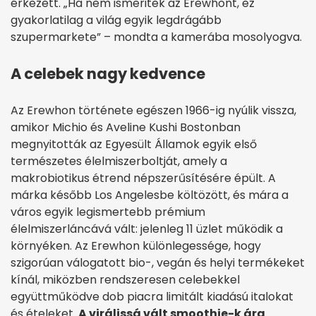
érkezett. „Ha nem ismeritek az Erewhont, ez
gyakorlatilag a világ egyik legdrágább
szupermarkete” – mondta a kamerába mosolyogva.
A celebek nagy kedvence
Az Erewhon története egészen 1966-ig nyúlik vissza,
amikor Michio és Aveline Kushi Bostonban
megnyitották az Egyesült Államok egyik első
természetes élelmiszerboltját, amely a
makrobiotikus étrend népszerűsítésére épült. A
márka később Los Angelesbe költözött, és mára a
város egyik legismertebb prémium
élelmiszerláncává vált: jelenleg 11 üzlet működik a
környéken. Az Erewhon különlegessége, hogy
szigorúan válogatott bio-, vegán és helyi termékeket
kínál, miközben rendszeresen celebekkel
együttműködve dob piacra limitált kiadású italokat
és ételeket.
A virálissá vált smoothie-k ára