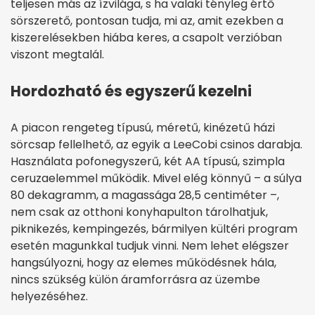
teljesen más az ízvilága, s ha valaki tényleg értő
sörszerető, pontosan tudja, mi az, amit ezekben a
kiszerelésekben hiába keres, a csapolt verzióban
viszont megtalál.
Hordozható és egyszerű kezelni
A piacon rengeteg típusú, méretű, kinézetű házi
sörcsap fellelhető, az egyik a LeeCobi csinos darabja.
Használata pofonegyszerű, két AA típusú, szimpla
ceruzaelemmel működik. Mivel elég könnyű – a súlya
80 dekagramm, a magassága 28,5 centiméter –,
nem csak az otthoni konyhapulton tárolhatjuk,
piknikezés, kempingezés, bármilyen kültéri program
esetén magunkkal tudjuk vinni. Nem lehet elégszer
hangsúlyozni, hogy az elemes működésnek hála,
nincs szükség külön áramforrásra az üzembe
helyezéséhez.