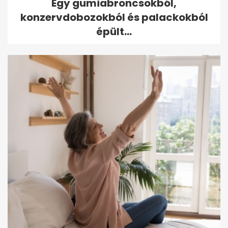
Egy gumiabroncsokból,
konzervdobozokból és palackokból
épült...