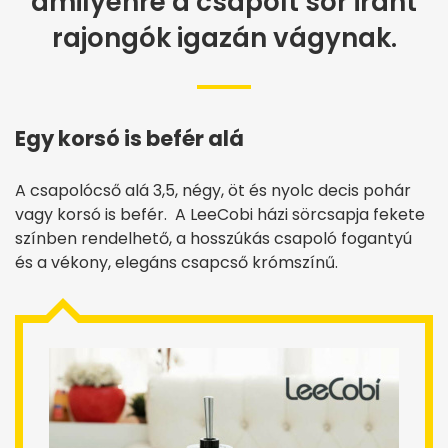
amilyenre a csapolt sör iránt
rajongók igazán vágynak.
Egy korsó is befér alá
A csapolócső alá 3,5, négy, öt és nyolc decis pohár
vagy korsó is befér. A LeeCobi házi sörcsapja fekete
színben rendelhető, a hosszúkás csapoló fogantyú
és a vékony, elegáns csapcső krómszínű.