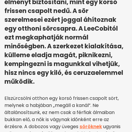
élményt biztosítani, mint egy korsó
frissen csapolt nedű. A sör
szerelmesei ezért joggal áhítoznak
egy otthoni sörcsapra. A LeeCobitól
ezt megkaphatják normál
minőségben. A szerkezet kialakítása,
külleme eladja magát, piknikezni,
kempingezni is magunkkal vihetjük,
hisz nincs egy kiló, és ceruzaelemmel
működik.
Elszürcsölni otthon egy korsó frissen csapolt sört,
melynek a habjában „megáll a kanál”. Ne
általánosítsunk, ez nem csak a férfiak álmaiban
bukkan elő, a nők is vágynak időnként erre az
érzésre. A dobozos vagy üveges
söröknek
ugyanis