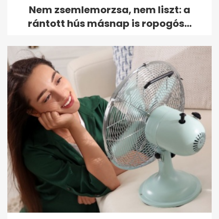
Nem zsemlemorzsa, nem liszt: a
rántott hús másnap is ropogós...