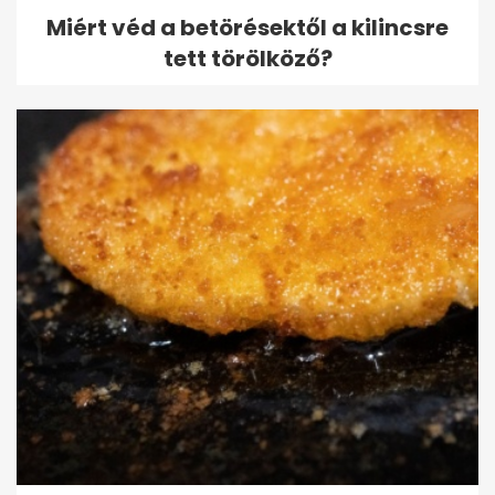
Miért véd a betörésektől a kilincsre
tett törölköző?