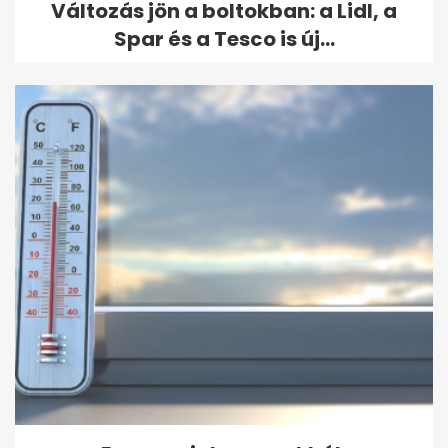
Változás jön a boltokban: a Lidl, a
Spar és a Tesco is új...