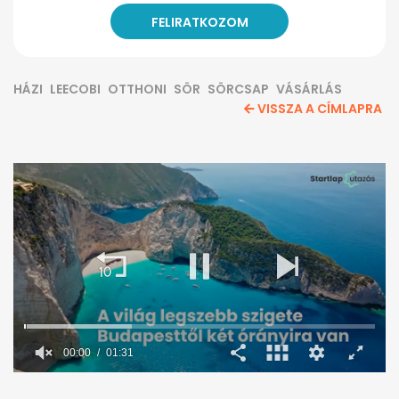
HÁZI
LEECOBI
OTTHONI
SÖR
SÖRCSAP
VÁSÁRLÁS
VISSZA A CÍMLAPRA
00:01
01:31
0
seconds