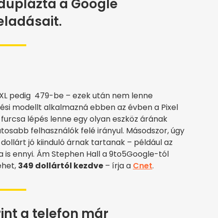
duplázta a Google
 eladásait.
 3A XL pedig 479-be – ezek után nem lenne
ési modellt alkalmazná ebben az évben a Pixel
 furcsa lépés lenne egy olyan eszköz árának
tosabb felhasználók felé irányul. Másodszor, úgy
ollárt jó kiinduló árnak tartanak – például az
 is ennyi. Ám Stephen Hall a 9to5Google-tól
ehet,
349 dollártól kezdve
– írja a
Cnet
.
int a telefon már