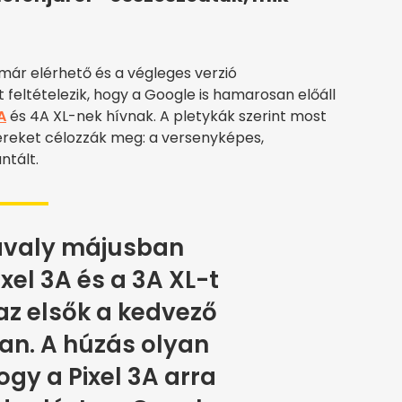
 már elérhető és a végleges verzió
 feltételezik, hogy a Google is hamarosan előáll
A
és 4A XL-nek hívnak. A pletykák szerint most
reket célozzák meg: a versenyképes,
ntált.
avaly májusban
ixel 3A és a 3A XL-t
az elsők a kedvező
an. A húzás olyan
hogy a Pixel 3A arra