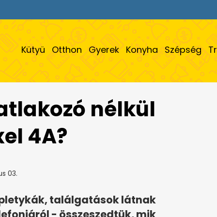
Kütyü
Otthon
Gyerek
Konyha
Szépség
T
atlakozó nélkül
xel 4A?
s 03.
pletykák, találgatások látnak
elefonjáról - összeszedtük, mik