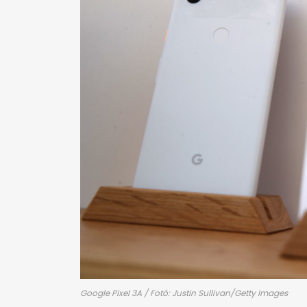
Google Pixel 3A / Fotó: Justin Sullivan/Getty Images