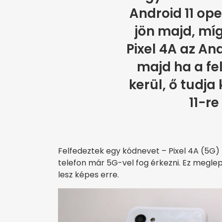
Android 11 ope
jön majd, míg
Pixel 4A az And
majd ha a fe
kerül, ő tudja
11-re 
Felfedeztek egy kódnevet – Pixel 4A (5G) 
telefon már 5G-vel fog érkezni. Ez meglep
lesz képes erre.