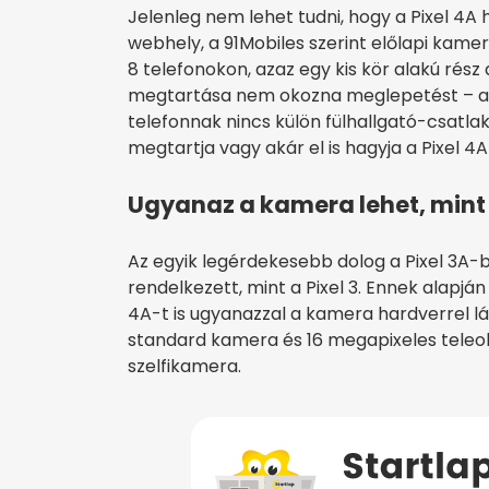
Jelenleg nem lehet tudni, hogy a Pixel 4A
webhely, a 91Mobiles szerint előlapi kame
8 telefonokon, azaz egy kis kör alakú rész
megtartása nem okozna meglepetést – a Pi
telefonnak nincs külön fülhallgató-csatlako
megtartja vagy akár el is hagyja a Pixel 4
Ugyanaz a kamera lehet, mint 
Az egyik legérdekesebb dolog a Pixel 3A-
rendelkezett, mint a Pixel 3. Ennek alapján
4A-t is ugyanazzal a kamera hardverrel lát
standard kamera és 16 megapixeles teleob
szelfikamera.