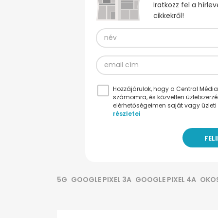
Iratkozz fel a hírl
cikkekről!
Hozzájárulok, hogy a Central Médiacs
számomra, és közvetlen üzletszerz
elérhetőségeimen saját vagy üzleti 
részletei
5G
GOOGLE PIXEL 3A
GOOGLE PIXEL 4A
OKO