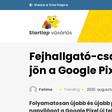
Vissza a Startlapra
Fejhallgató-cs
jön a Google Pi
Fatima
Trending
2020. augusztu
Folyamatosan újabb és újabb 
napvilágot a Google Pixel új t