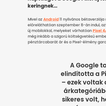
keringnek...
Mivel az
Android
11 nyilvános bétaverziója
előreláthatóan szeptember 8-án indul, azt
új mobilokkal, melyeket várhatóan
Pixel 4
még inkább a szigorú költségvetésű embe
pénztárcabarát ár és a Pixel-élmény gara
A Google t
elindította a P
– ezek voltak 
árkategóriáb
sikeres volt, 