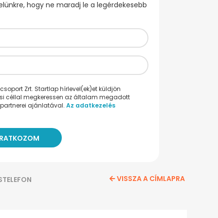
evelünkre, hogy ne maradj le a legérdekesebb
oport Zrt. Startlap hírlevel(ek)et küldjön
ési céllal megkeressen az általam megadott
partnerei ajánlatával.
Az adatkezelés
VISSZA A CÍMLAPRA
STELEFON