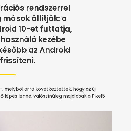
rációs rendszerrel
 mások állítják: a
roid 10-et futtatja,
lhasználó kezébe
 később az Android
frissíteni.
-, melyből arra következtettek, hogy az új
ő lépés lenne, valószínűleg majd csak a Pixel5