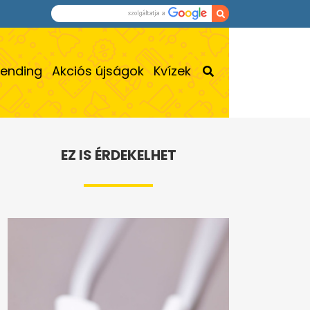
rending
Akciós újságok
Kvízek
EZ IS ÉRDEKELHET