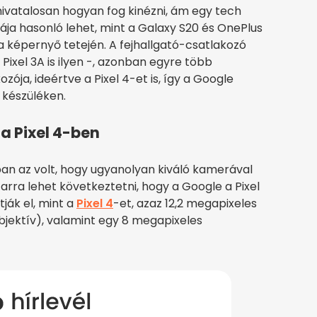
 hivatalosan hogyan fog kinézni, ám egy tech
rája hasonló lehet, mint a Galaxy S20 és OnePlus
 a képernyő tetején. A fejhallgató-csatlakozó
xel 3A is ilyen -, azonban egyre több
zója, ideértve a Pixel 4-et is, így a Google
A készüléken.
a Pixel 4-ben
ban az volt, hogy ugyanolyan kiváló kamerával
 arra lehet következtetni, hogy a Google a Pixel
ják el, mint a
Pixel 4
-et, azaz 12,2 megapixeles
jektív), valamint egy 8 megapixeles