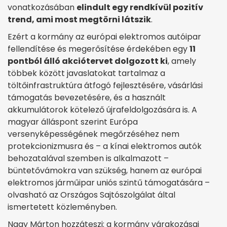
vonatkozásában
elindult egy rendkívül pozitív
trend, ami most megtörni látszik
.
Ezért a kormány az európai elektromos autóipar
fellendítése és megerősítése érdekében egy
11
pontból álló akciótervet dolgozott ki
, amely
többek között javaslatokat tartalmaz a
töltőinfrastruktúra átfogó fejlesztésére, vásárlási
támogatás bevezetésére, és a használt
akkumulátorok kötelező újrafeldolgozására is. A
magyar álláspont szerint Európa
versenyképességének megőrzéséhez nem
protekcionizmusra és – a kínai elektromos autók
behozatalával szemben is alkalmazott –
büntetővámokra van szükség, hanem az európai
elektromos járműipar uniós szintű támogatására –
olvasható az Országos Sajtószolgálat által
ismertetett közleményben.
Nagy Márton hozzáteszi: a kormány várakozásai