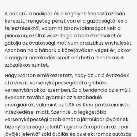
A háború, a hadiipar és a segélyek finanszírozásán
keresztül rengeteg pénzt von el a gazdaságtól és a
fejlesztésektől, valamint bizonytalanságot kelt a
piacokon, ezáltal visszafogja a befektetéseket és
gátolja az óvatossági motívum drasztikus enyhülését.
Azonban ha a háború a közeljövőben véget ér, akkor
a magyar növekedés ismét elérheti a dinamikus 4
százalékos szintet.
Nagy Márton emlékeztetett, hogy az Unió évtizedek
óta veszít versenyképességéből a globális
versenytársakkal szemben. Ez a tendencia az elmúlt
években tovább gyorsult az elszabaduló
energiaárak, valamint az USA és Kína protekcionista
intézkedései miatt. Szerinte „a legégetőbb
versenyképességi problémát a járműipar jövőjének
bizonytalansága jelenti”, ugyanis Európában az „ipar
jövőjét jelentő” zöld átállás és az elektromos autózás