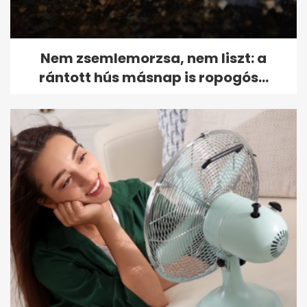
Nem zsemlemorzsa, nem liszt: a
rántott hús másnap is ropogós...