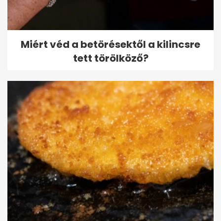
Miért véd a betörésektől a kilincsre
tett törölköző?