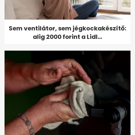
Sem ventilátor, sem jégkockakészítő:
alig 2000 forint a Lidl...