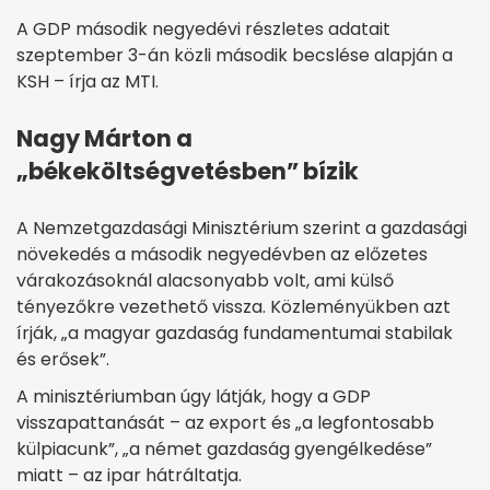
A GDP második negyedévi részletes adatait
szeptember 3-án közli második becslése alapján a
KSH – írja az MTI.
Nagy Márton a
„békeköltségvetésben” bízik
A Nemzetgazdasági Minisztérium szerint a gazdasági
növekedés a második negyedévben az előzetes
várakozásoknál alacsonyabb volt, ami külső
tényezőkre vezethető vissza. Közleményükben azt
írják, „a magyar gazdaság fundamentumai stabilak
és erősek”.
A minisztériumban úgy látják, hogy a GDP
visszapattanását – az export és „a legfontosabb
külpiacunk”, „a német gazdaság gyengélkedése”
miatt – az ipar hátráltatja.