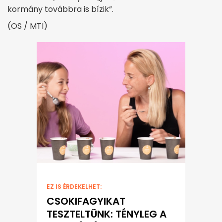
kormány továbbra is bízik”.
(OS / MTI)
EZ IS ÉRDEKELHET:
CSOKIFAGYIKAT
TESZTELTÜNK: TÉNYLEG A