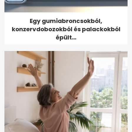
Egy gumiabroncsokból,
konzervdobozokból és palackokból
épült...