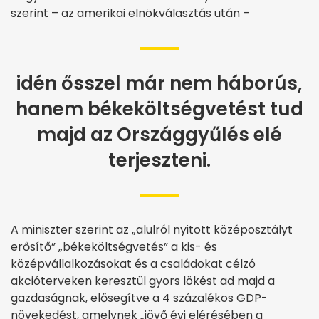
szerint – az amerikai elnökválasztás után –
idén ősszel már nem háborús,
hanem békeköltségvetést tud
majd az Országgyűlés elé
terjeszteni.
A miniszter szerint az „alulról nyitott középosztályt
erősítő” „békeköltségvetés” a kis- és
középvállalkozásokat és a családokat célzó
akcióterveken keresztül gyors lökést ad majd a
gazdaságnak, elősegítve a 4 százalékos GDP-
növekedést, amelynek „jövő évi elérésében a