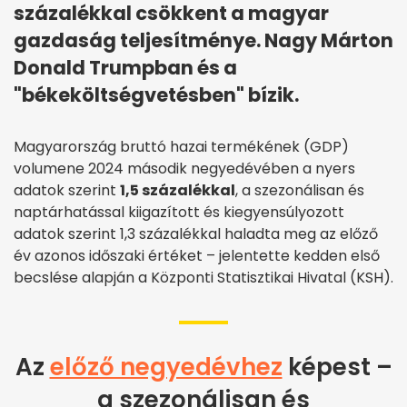
százalékkal csökkent a magyar
gazdaság teljesítménye. Nagy Márton
Donald Trumpban és a
"békeköltségvetésben" bízik.
Magyarország bruttó hazai termékének (GDP)
volumene 2024 második negyedévében a nyers
adatok szerint
1,5 százalékkal
, a szezonálisan és
naptárhatással kiigazított és kiegyensúlyozott
adatok szerint 1,3 százalékkal haladta meg az előző
év azonos időszaki értéket – jelentette kedden első
becslése alapján a Központi Statisztikai Hivatal (KSH).
Az
előző negyedévhez
képest –
a szezonálisan és