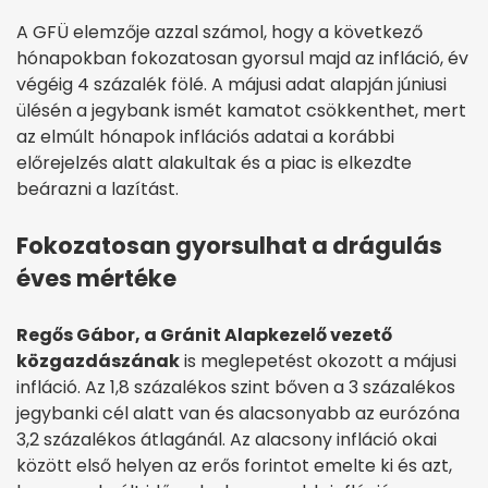
A GFÜ elemzője azzal számol, hogy a következő
hónapokban fokozatosan gyorsul majd az infláció, év
végéig 4 százalék fölé. A májusi adat alapján júniusi
ülésén a jegybank ismét kamatot csökkenthet, mert
az elmúlt hónapok inflációs adatai a korábbi
előrejelzés alatt alakultak és a piac is elkezdte
beárazni a lazítást.
Fokozatosan gyorsulhat a drágulás
éves mértéke
Regős Gábor, a Gránit Alapkezelő vezető
közgazdászának
is meglepetést okozott a májusi
infláció. Az 1,8 százalékos szint bőven a 3 százalékos
jegybanki cél alatt van és alacsonyabb az eurózóna
3,2 százalékos átlagánál. Az alacsony infláció okai
között első helyen az erős forintot emelte ki és azt,