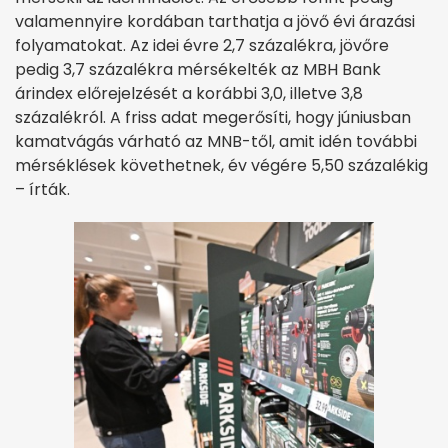
valamennyire kordában tarthatja a jövő évi árazási
folyamatokat. Az idei évre 2,7 százalékra, jövőre
pedig 3,7 százalékra mérsékelték az MBH Bank
árindex előrejelzését a korábbi 3,0, illetve 3,8
százalékról. A friss adat megerősíti, hogy júniusban
kamatvágás várható az MNB-től, amit idén további
mérséklések követhetnek, év végére 5,50 százalékig
– írták.