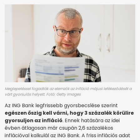
Meglepetéssel fogadták az elemzők az infláció májusi lefékeződését a
várt gyorsulás helyett. Fotó: Getty Images
Az ING Bank legfrissebb gyorsbecslése szerint
egészen őszig kell várni, hogy 3 százalék körülire
gyorsuljon az infláció
. Ennek hatására az idei
évben átlagosan már csupán 2,6 százalékos
inflációval kalkulál az ING Bank. A friss inflációs adat