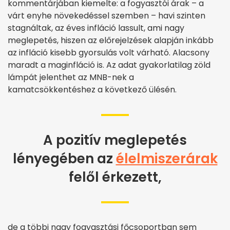
kommentárjában kiemelte: a fogyasztói árak – a
várt enyhe növekedéssel szemben – havi szinten
stagnáltak, az éves infláció lassult, ami nagy
meglepetés, hiszen az előrejelzések alapján inkább
az infláció kisebb gyorsulás volt várható. Alacsony
maradt a maginfláció is. Az adat gyakorlatilag zöld
lámpát jelenthet az MNB-nek a
kamatcsökkentéshez a következő ülésén.
A pozitív meglepetés
lényegében az
élelmiszerárak
felől érkezett,
de a többi nagy fogyasztási főcsoportban sem