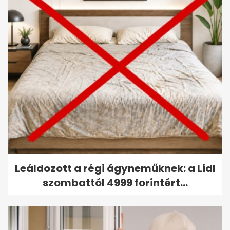
Leáldozott a régi ágyneműknek: a Lidl
szombattól 4999 forintért...