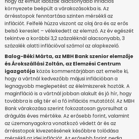
hogy az elmúlt időszak alacsonyabb inflációs
környezete beépült a várakozásokba is. Az
árrésstopok fenntartása szinten mérsékli az
inflációt. Felfelé húzza viszont az olaj ára és az erős
belső kereslet – vélekedett az elemző. Az év egészét
tekintve a korábbi 3,2 százaléknál alacsonyabb, 3
százalék alatti inflációval számol az alapkezelő.
Balog-Béki Márta, az MBH Bank szenior elemzője
és Árokszállási Zoltán, az Elemzési Centrum
igazgatója
közös kommentárjában azt emelte ki,
hogy a vártnál kedvezőbb májusi inflációban a
legnagyobb meglepetést az élelmiszerek hozták. A
maginfláció is a vártnál jobban alakult és jó hír, hogy
továbbra is alig tér el a fő inflációs mutatótól. Az MBH
Bank várakozása szerint fokozatosan gyorsulhat a
drágulás éves mértéke. Az erősebb forint, valamint
az üzemanyagokra vonatkozó védett ár és az
árrésstopok kivezetésének későbbre tolódása
mérsékli az idei inflációt. Az erősebb forint pedig