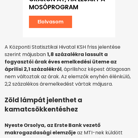
MOSÓPROGRAM
Elolvasom
A Központi Statisztikai Hivatal KSH friss jelentése
szerint májusban
1,8 százalékra lassult a
fogyasztói árak éves emelkedési üteme az
áprilisi 2,1 százalékról
, áprilishoz képest átlagosan
nem változtak az árak. Az elemzők enyhén élénkülő,
2,2 százalékos áremelkedést vártak májusra.
Zöld lámpát jelenthet a
kamatcsökkentéshez
Nyeste Orsolya, az Erste Bank vezető
makrogazdasági elemzője
az MTI-nek küldött