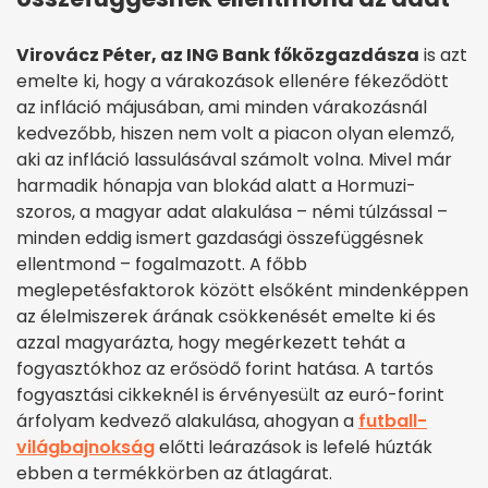
Virovácz Péter, az ING Bank főközgazdásza
is azt
emelte ki, hogy a várakozások ellenére fékeződött
az infláció májusában, ami minden várakozásnál
kedvezőbb, hiszen nem volt a piacon olyan elemző,
aki az infláció lassulásával számolt volna. Mivel már
harmadik hónapja van blokád alatt a Hormuzi-
szoros, a magyar adat alakulása – némi túlzással –
minden eddig ismert gazdasági összefüggésnek
ellentmond – fogalmazott. A főbb
meglepetésfaktorok között elsőként mindenképpen
az élelmiszerek árának csökkenését emelte ki és
azzal magyarázta, hogy megérkezett tehát a
fogyasztókhoz az erősödő forint hatása. A tartós
fogyasztási cikkeknél is érvényesült az euró-forint
árfolyam kedvező alakulása, ahogyan a
futball-
világbajnokság
előtti leárazások is lefelé húzták
ebben a termékkörben az átlagárat.