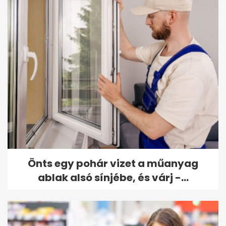
Önts egy pohár vizet a műanyag
ablak alsó sínjébe, és várj -...