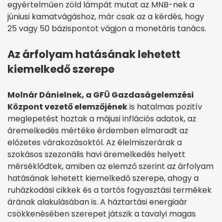
egyértelműen zöld lámpát mutat az MNB-nek a
júniusi kamatvágáshoz, már csak az a kérdés, hogy
25 vagy 50 bázispontot vágjon a monetáris tanács.
Az árfolyam hatásának lehetett
kiemelkedő szerepe
Molnár Dánielnek, a GFÜ Gazdaságelemzési
Központ vezető elemzőjének
is hatalmas pozitív
meglepetést hoztak a májusi inflációs adatok, az
áremelkedés mértéke érdemben elmaradt az
előzetes várakozásoktól. Az élelmiszerárak a
szokásos szezonális havi áremelkedés helyett
mérséklődtek, amiben az elemző szerint az árfolyam
hatásának lehetett kiemelkedő szerepe, ahogy a
ruházkodási cikkek és a tartós fogyasztási termékek
árának alakulásában is. A háztartási energiaár
csökkenésében szerepet játszik a tavalyi magas