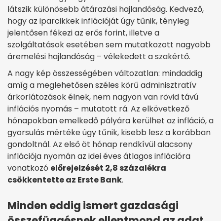
látszik különösebb átárazási hajlandóság. Kedvező,
hogy az iparcikkek inflációját úgy tűnik, tényleg
jelentősen fékezi az erős forint, illetve a
szolgáltatások esetében sem mutatkozott nagyobb
áremelési hajlandóság – vélekedett a szakértő.
A nagy kép összességében változatlan: mindaddig
amíg a meglehetősen széles körű adminisztratív
árkorlátozások élnek, nem nagyon van rövid távú
inflációs nyomás – mutatott rá. Az elkövetkező
hónapokban emelkedő pályára kerülhet az infláció, a
gyorsulás mértéke úgy tűnik, kisebb lesz a korábban
gondoltnál. Az első öt hónap rendkívül alacsony
inflációja nyomán az idei éves átlagos inflációra
vonatkozó
előrejelzését 2,8 százalékra
csökkentette az Erste Bank
.
Minden eddig ismert gazdasági
összefüggésnek ellentmond az adat