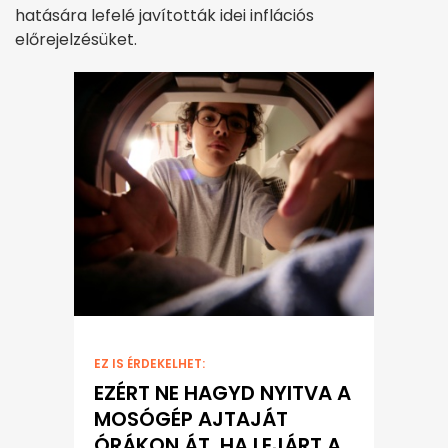
hatására lefelé javították idei inflációs
előrejelzésüket.
EZ IS ÉRDEKELHET:
EZÉRT NE HAGYD NYITVA A
MOSÓGÉP AJTAJÁT
ÓRÁKON ÁT, HA LEJÁRT A