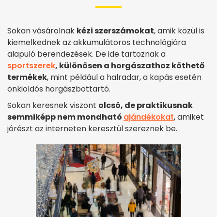
Sokan vásárolnak
kézi szerszámokat
, amik közül is
kiemelkednek az akkumulátoros technológiára
alapuló berendezések. De ide tartoznak a
sportszerek
, különösen a horgászathoz köthető
termékek
, mint például a halradar, a kapás esetén
önkioldós horgászbottartó.
Sokan keresnek viszont
olcsó, de praktikusnak
semmiképp nem mondható
ajándékokat
, amiket
jórészt az interneten keresztül szereznek be.