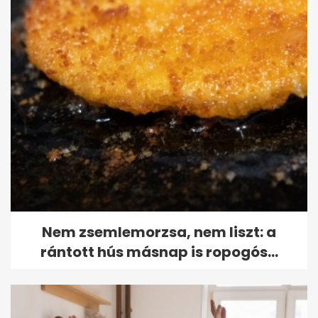
Nem zsemlemorzsa, nem liszt: a
rántott hús másnap is ropogós...