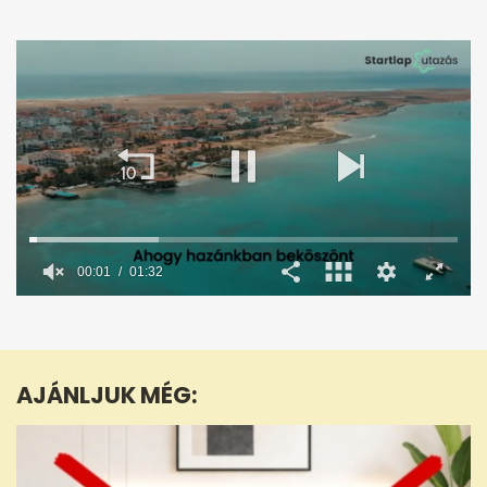
0
seconds
of
1
minute,
AJÁNLJUK MÉG:
32
seconds