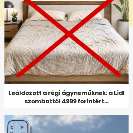
Leáldozott a régi ágyneműknek: a Lidl
szombattól 4999 forintért...