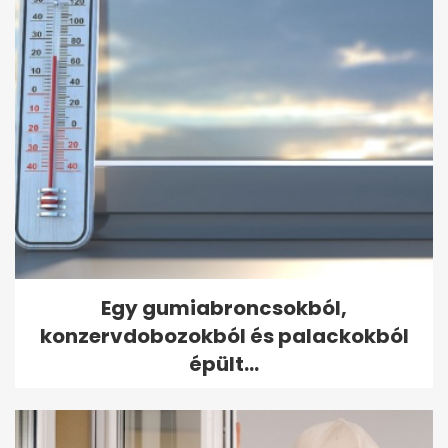
Egy gumiabroncsokból,
konzervdobozokból és palackokból
épült...