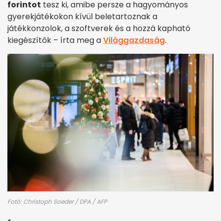
forintot
tesz ki, amibe persze a hagyományos
gyerekjátékokon kívül beletartoznak a
játékkonzolok, a szoftverek és a hozzá kapható
kiegészítők – írta meg a
Világgazdaság
.
Fotó: Christoph Soeder / DPA / AFP