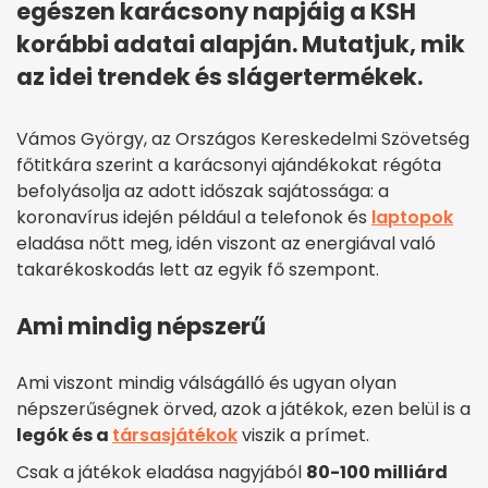
egészen karácsony napjáig a KSH
korábbi adatai alapján. Mutatjuk, mik
az idei trendek és slágertermékek.
Vámos György, az Országos Kereskedelmi Szövetség
főtitkára szerint a karácsonyi ajándékokat régóta
befolyásolja az adott időszak sajátossága: a
koronavírus idején például a telefonok és
laptopok
eladása nőtt meg, idén viszont az energiával való
takarékoskodás lett az egyik fő szempont.
Ami mindig népszerű
Ami viszont mindig válságálló és ugyan olyan
népszerűségnek örved, azok a játékok, ezen belül is a
legók és a
társasjátékok
viszik a prímet.
Csak a játékok eladása nagyjából
80-100 milliárd