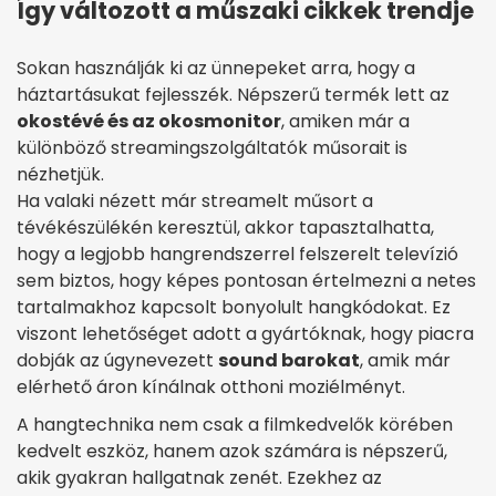
Így változott a műszaki cikkek trendje
Sokan használják ki az ünnepeket arra, hogy a
háztartásukat fejlesszék. Népszerű termék lett az
okostévé és az okosmonitor
, amiken már a
különböző streamingszolgáltatók műsorait is
nézhetjük.
Ha valaki nézett már streamelt műsort a
tévékészülékén keresztül, akkor tapasztalhatta,
hogy a legjobb hangrendszerrel felszerelt televízió
sem biztos, hogy képes pontosan értelmezni a netes
tartalmakhoz kapcsolt bonyolult hangkódokat. Ez
viszont lehetőséget adott a gyártóknak, hogy piacra
dobják az úgynevezett
sound barokat
, amik már
elérhető áron kínálnak otthoni moziélményt.
A hangtechnika nem csak a filmkedvelők körében
kedvelt eszköz, hanem azok számára is népszerű,
akik gyakran hallgatnak zenét. Ezekhez az