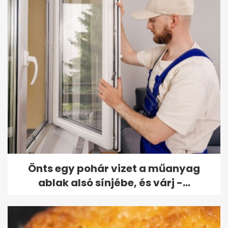
Önts egy pohár vizet a műanyag
ablak alsó sínjébe, és várj -...