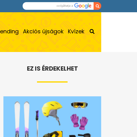
rending
Akciós újságok
Kvízek
EZ IS ÉRDEKELHET