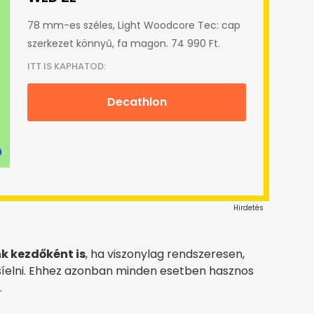
78 mm-es széles, Light Woodcore Tec: cap
szerkezet könnyű, fa magon. 74 990 Ft.
ITT IS KAPHATOD:
Decathlon
Hirdetés
k kezdőként is
, ha viszonylag rendszeresen,
síelni. Ehhez azonban minden esetben hasznos
.