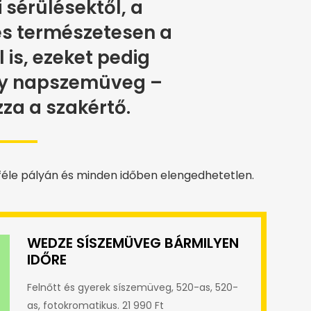
sérülésektől, a
és természetesen a
is, ezeket pedig
gy napszemüveg –
a a szakértő.
féle pályán és minden időben elengedhetetlen.
WEDZE SÍSZEMÜVEG BÁRMILYEN
IDŐRE
Felnőtt és gyerek síszemüveg, 520-as, 520-
as, fotokromatikus. 21 990 Ft