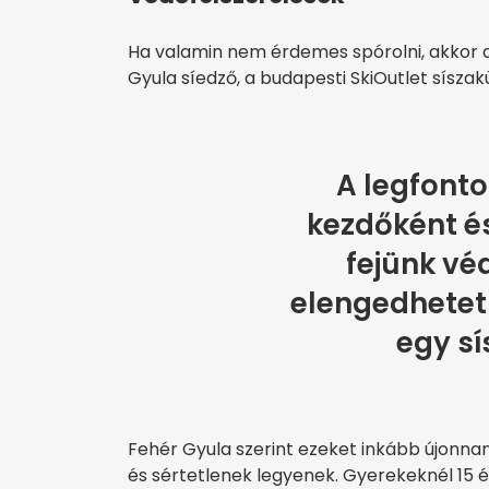
Ha valamin nem érdemes spórolni, akkor 
Gyula síedző, a budapesti SkiOutlet síszak
A legfonto
kezdőként és
fejünk vé
elengedhetetl
egy s
Fehér Gyula szerint ezeket inkább újonnan
és sértetlenek legyenek. Gyerekeknél 15 