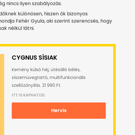
még nincs ilyen szabályozás.
zdőknek különösen, hiszen ők bizonyos
dja Fehér Gyula, aki szerint szerencsés, hogy
k nélkül látni.
CYGNUS SÍSIAK
Kemény külső héj, ütésálló bélés,
síszemüvegtartó, multifunkcionális
szellőzőnyílás. 21 990 Ft.
ITT IS KAPHATOD:
Hervis