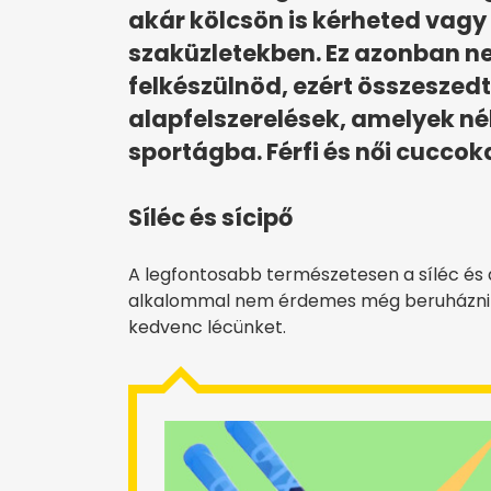
akár kölcsön is kérheted vagy 
szaküzletekben. Ez azonban nem
felkészülnöd, ezért összeszed
alapfelszerelések, amelyek n
sportágba. Férfi és női cuccok
Síléc és sícipő
A legfontosabb természetesen a síléc és a 
alkalommal nem érdemes még beruházni ez
kedvenc lécünket.