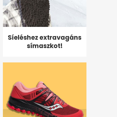
Síeléshez extravagáns
símaszkot!