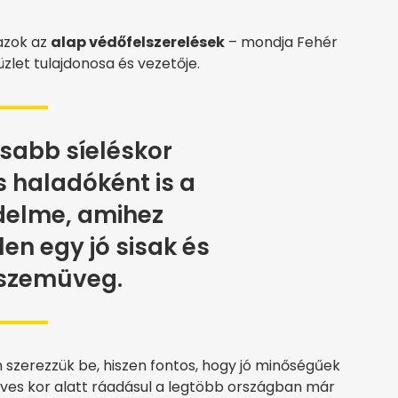
azok az
alap védőfelszerelések
– mondja Fehér
üzlet tulajdonosa és vezetője.
sabb síeléskor
 haladóként is a
delme, amihez
en egy jó sisak és
íszemüveg.
 szerezzük be, hiszen fontos, hogy jó minőségűek
éves kor alatt ráadásul a legtöbb országban már