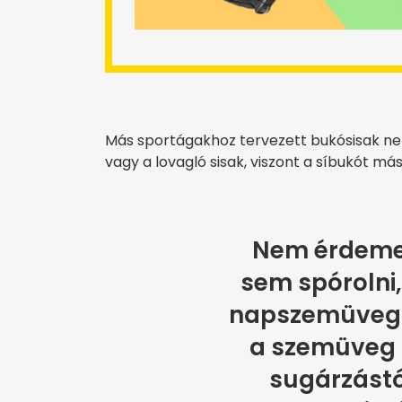
Más sportágakhoz tervezett bukósisak ne
vagy a lovagló sisak, viszont a síbukót más
Nem érdeme
sem spórolni
napszemüvegbe
a szemüveg 
sugárzástó