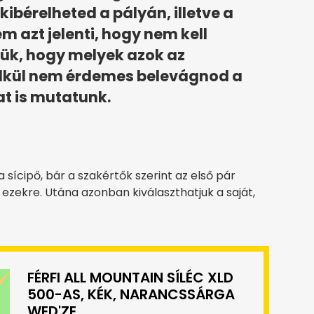
kibérelheted a pályán, illetve a
 azt jelenti, hogy nem kell
tük, hogy melyek azok az
élkül nem érdemes belevágnod a
at is mutatunk.
sícipő, bár a szakértők szerint az első pár
ekre. Utána azonban kiválaszthatjuk a saját,
FÉRFI ALL MOUNTAIN SÍLÉC XLD
500-AS, KÉK, NARANCSSÁRGA
WED'ZE