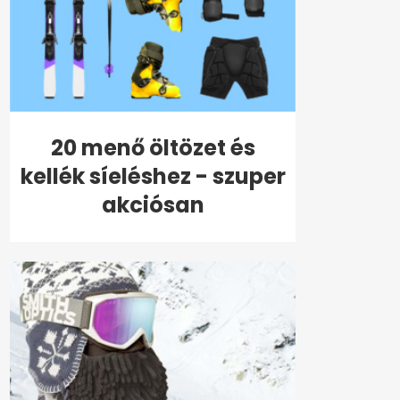
20 menő öltözet és
kellék síeléshez - szuper
akciósan