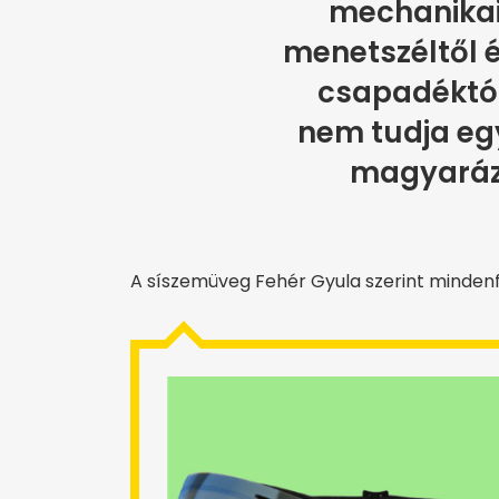
mechanikai 
menetszéltől 
csapadéktól 
nem tudja e
magyarázz
A síszemüveg Fehér Gyula szerint minden