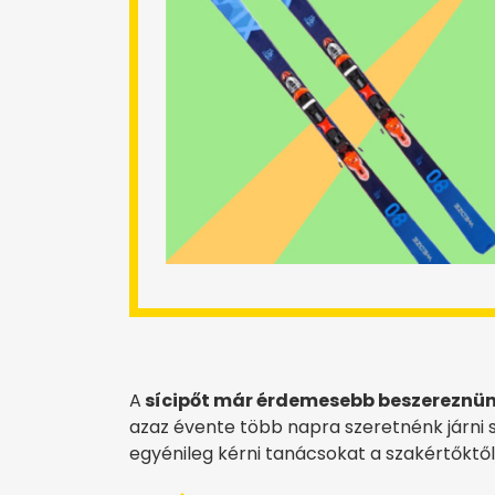
A
sícipőt már érdemesebb beszereznün
azaz évente több napra szeretnénk járni 
egyénileg kérni tanácsokat a szakértőktől