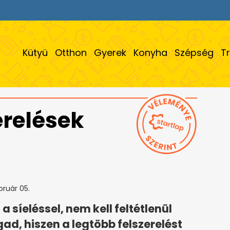
Kütyü
Otthon
Gyerek
Konyha
Szépség
T
erelések
bruár 05.
síeléssel, nem kell feltétlenül
ad, hiszen a legtöbb felszerelést