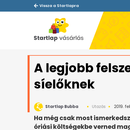
Vissza a Startlapra
A legjobb felsz
síelőknek
Startlap Bubba
Utazás
2019. fe
Ha még csak most ismerkedsz a 
óriási költségekbe verned mag