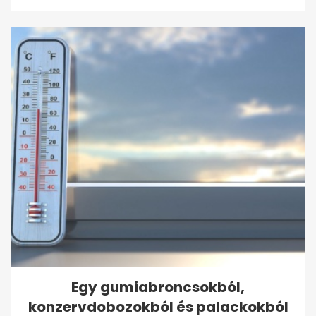
Egy gumiabroncsokból,
konzervdobozokból és palackokból