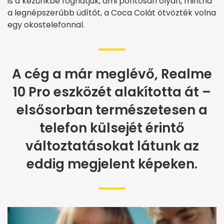
is a kezünkbe foghatjuk, ami pontosan olyan, mintha
a legnépszerűbb üdítőt, a Coca Colát ötvözték volna
egy okostelefonnal.
A cég a már meglévő, Realme
10 Pro eszközét alakította át –
elsősorban természetesen a
telefon külsejét érintő
változtatásokat látunk az
eddig megjelent képeken.