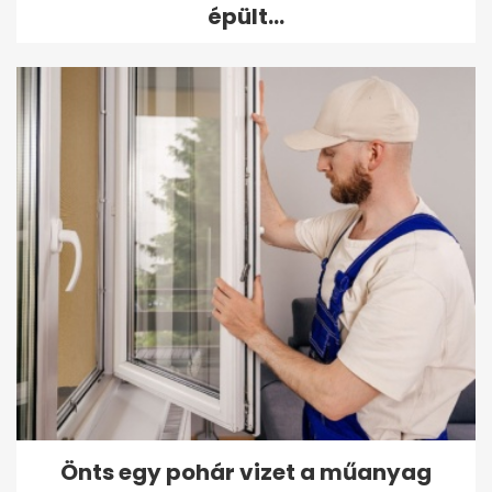
épült...
Önts egy pohár vizet a műanyag