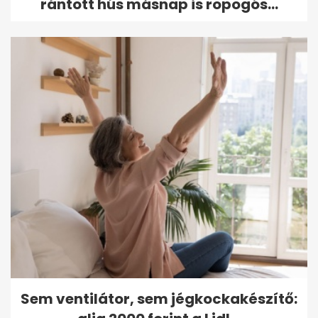
rántott hús másnap is ropogós...
Sem ventilátor, sem jégkockakészítő: