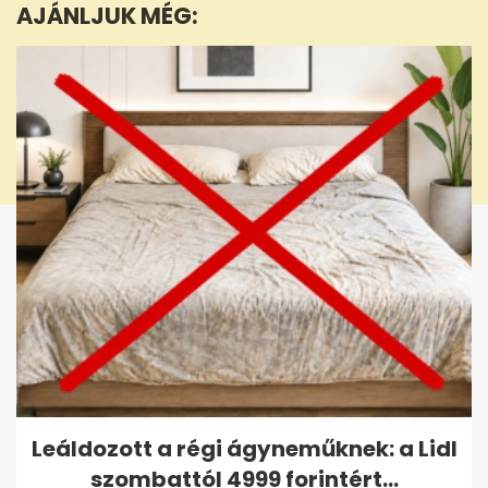
AJÁNLJUK MÉG:
2
seconds
Leáldozott a régi ágyneműknek: a Lidl
szombattól 4999 forintért...