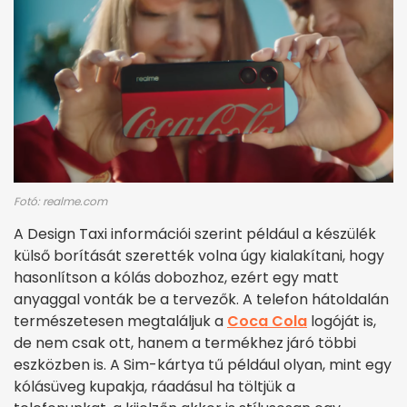
Fotó: realme.com
A Design Taxi információi szerint például a készülék
külső borítását szerették volna úgy kialakítani, hogy
hasonlítson a kólás dobozhoz, ezért egy matt
anyaggal vonták be a tervezők. A telefon hátoldalán
természetesen megtaláljuk a
Coca Cola
logóját is,
de nem csak ott, hanem a termékhez járó többi
eszközben is. A Sim-kártya tű például olyan, mint egy
kólásüveg kupakja, ráadásul ha töltjük a