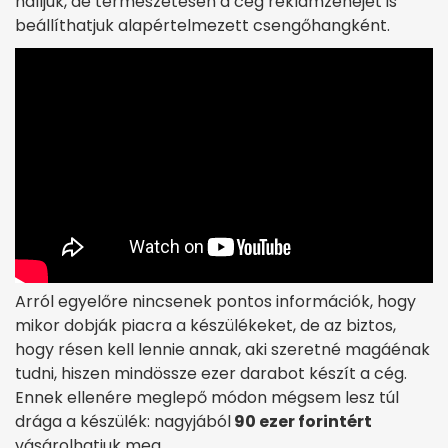
halljuk, de természetesen a cég reklámzenéjét is
beállíthatjuk alapértelmezett csengőhangként.
Arról egyelőre nincsenek pontos információk, hogy
mikor dobják piacra a készülékeket, de az biztos,
hogy résen kell lennie annak, aki szeretné magáénak
tudni, hiszen mindössze ezer darabot készít a cég.
Ennek ellenére meglepő módon mégsem lesz túl
drága a készülék: nagyjából
90 ezer forintért
vásárolhatjuk meg.