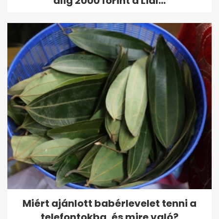
alig 2000 forint a Lidl...
Miért ajánlott babérlevelet tenni a
telefontokba, és mire való?