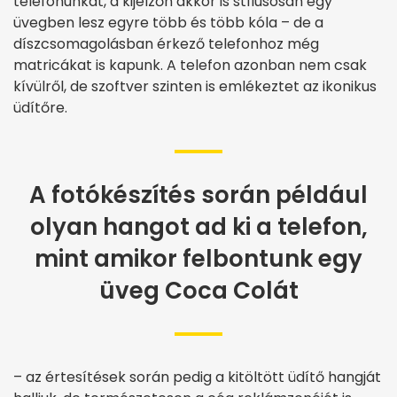
telefonunkat, a kijelzőn akkor is stílusosan egy
üvegben lesz egyre több és több kóla – de a
díszcsomagolásban érkező telefonhoz még
matricákat is kapunk. A telefon azonban nem csak
kívülről, de szoftver szinten is emlékeztet az ikonikus
üdítőre.
A fotókészítés során például
olyan hangot ad ki a telefon,
mint amikor felbontunk egy
üveg Coca Colát
– az értesítések során pedig a kitöltött üdítő hangját