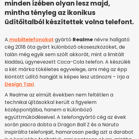
minden ízében olyan lesz majd,
mintha tényleg az ikonikus
üdítőitalból készítettek volna telefont.
A
mobiltelefonokat
gyártó
Realme
névre hallgató
cég 2018 óta gyárt különböző okoseszközöket, de
talán még egyik sem szólt akkorát, mint a limitált
kiadású, úgynevezett Coca-Cola telefon. A készülék
a két márka tökéletes egyvelege, ami még az épp
kiöntött üdítő hangját is képes lesz utánozni – írja a
Design Taxi
.
A Realme az elmúlt években nem feltétlen a
technikai újításokkal került a figyelem
középpontjába, hanem a különböző
együttműködéseivel. A telefongyártó cég az évek
során piacra dobta a Dragon Ball Z és a Naruto
inspirálta telefonjait, hamarosan pedig azt a darabot