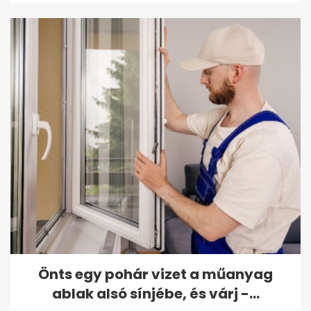
Önts egy pohár vizet a műanyag
ablak alsó sínjébe, és várj -...