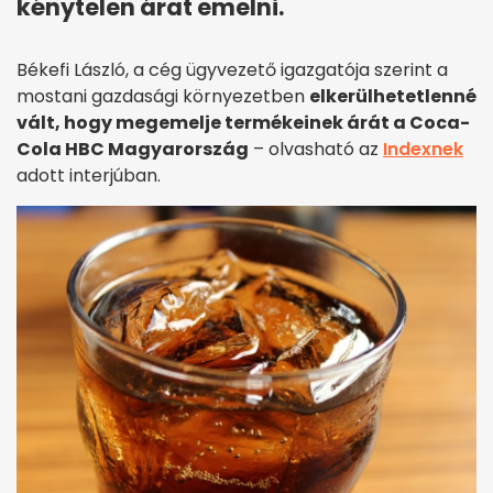
kénytelen árat emelni.
Békefi László, a cég ügyvezető igazgatója szerint a
mostani gazdasági környezetben
elkerülhetetlenné
vált, hogy megemelje termékeinek árát a Coca-
Cola HBC Magyarország
– olvasható az
Indexnek
adott interjúban.