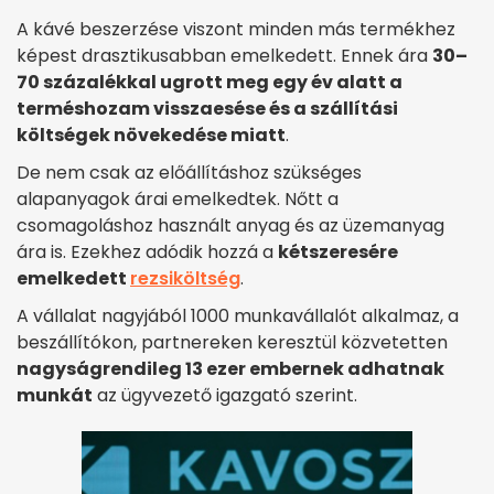
A kávé beszerzése viszont minden más termékhez
képest drasztikusabban emelkedett. Ennek ára
30–
70 százalékkal ugrott meg egy év alatt a
terméshozam visszaesése és a szállítási
költségek növekedése miatt
.
De nem csak az előállításhoz szükséges
alapanyagok árai emelkedtek. Nőtt a
csomagoláshoz használt anyag és az üzemanyag
ára is. Ezekhez adódik hozzá a
kétszeresére
emelkedett
rezsiköltség
.
A vállalat nagyjából 1000 munkavállalót alkalmaz, a
beszállítókon, partnereken keresztül közvetetten
nagyságrendileg 13 ezer embernek adhatnak
munkát
az ügyvezető igazgató szerint.