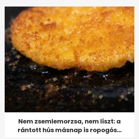
Nem zsemlemorzsa, nem liszt: a
rántott hús másnap is ropogós...