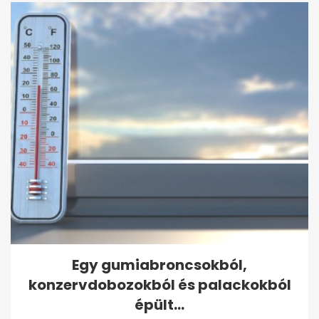
Egy gumiabroncsokból,
konzervdobozokból és palackokból
épült...