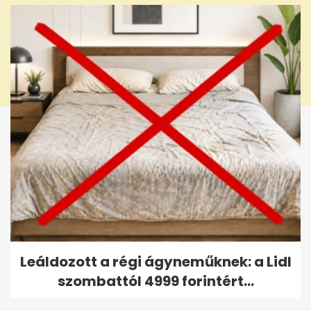
Leáldozott a régi ágyneműknek: a Lidl
szombattól 4999 forintért...