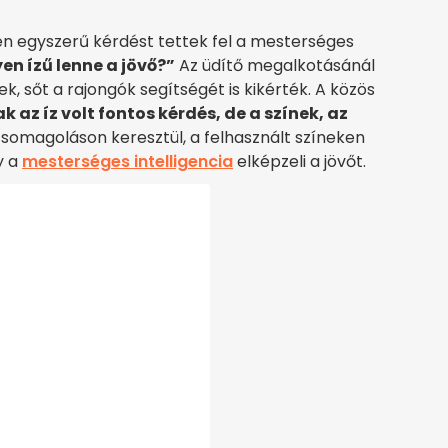
en egyszerű kérdést tettek fel a mesterséges
en ízű lenne a jövő?”
Az üdítő megalkotásánál
, sőt a rajongók segítségét is kikérték. A közös
 az íz volt fontos kérdés, de a színek, az
somagoláson keresztül, a felhasznált színeken
y a
mesterséges intelligencia
elképzeli a jövőt.