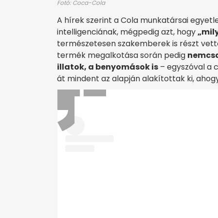
Fotó: Coca-Cola
A hírek szerint a Cola munkatársai egyetl
intelligenciának, mégpedig azt, hogy
„mily
természetesen szakemberek is részt vettek
termék megalkotása során pedig
nemcsak
illatok, a benyomások is
– egyszóval a c
át mindent az alapján alakítottak ki, ahog