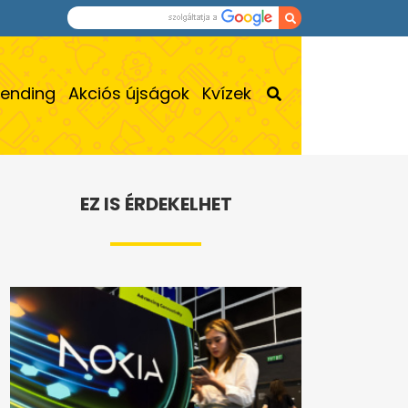
rending
Akciós újságok
Kvízek
EZ IS ÉRDEKELHET