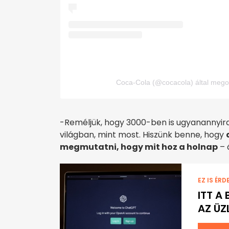
Coca-Cola (@cocacola) által mego
-Reméljük, hogy 3000-ben is ugyanannyir
világban, mint most. Hiszünk benne, hogy
megmutatni, hogy mit hoz a holnap
– 
EZ IS ÉRD
ITT A
AZ ÜZL