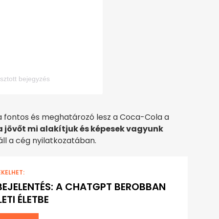
sztott bejegyzés
a fontos és meghatározó lesz a Coca-Cola a
a jövőt mi alakítjuk és képesek vagyunk
áll a cég nyilatkozatában.
EKELHET:
 BEJELENTÉS: A CHATGPT BEROBBAN
ETI ÉLETBE