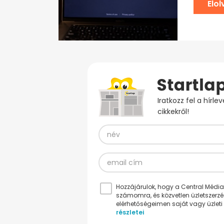
Elo
Iratkozz fel a hírl
cikkekről!
Hozzájárulok, hogy a Central Médiacs
számomra, és közvetlen üzletszerz
elérhetőségeimen saját vagy üzleti 
részletei