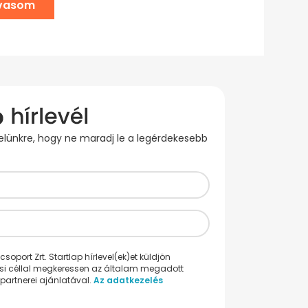
lvasom
evelünkre, hogy ne maradj le a legérdekesebb
oport Zrt. Startlap hírlevel(ek)et küldjön
ési céllal megkeressen az általam megadott
partnerei ajánlatával.
Az adatkezelés