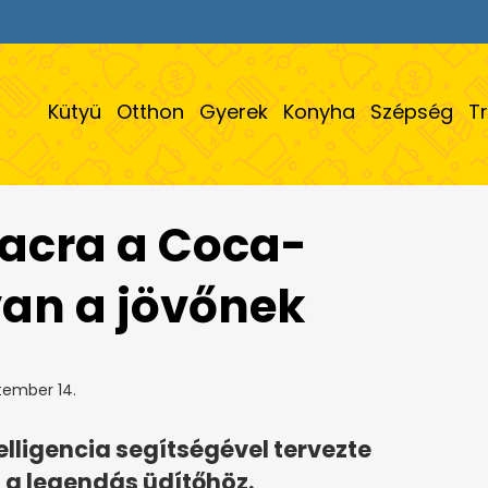
Kütyü
Otthon
Gyerek
Konyha
Szépség
T
iacra a Coca-
 van a jövőnek
tember 14.
lligencia segítségével tervezte
 a legendás üdítőhöz.