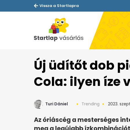
Vissza a Startlapra
Új üdítőt dob p
Cola: ilyen íze
Turi Dániel
Trending
2023. szep
Az óriáscég a mesterséges inte
meg a legújabb ízkombinációt