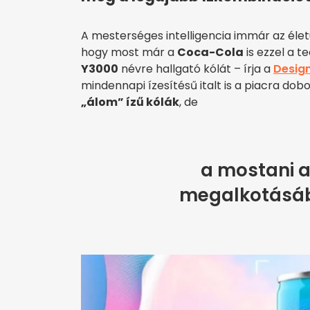
A mesterséges intelligencia immár az élet
hogy most már a
Coca-Cola
is ezzel a t
Y3000
névre hallgató kólát – írja a
Design
mindennapi ízesítésű italt is a piacra dob
„álom” ízű kólák
, de
a mostani a
megalkotásába