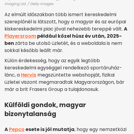
Imaging Ltd. / Getty Images
Az elmúlt időszakban több ismert kereskedelmi
szereplőnél is látszott, hogy a magyar és az európai
kiskereskedelmi piac jóval nehezebb tereppé vált.
A
Playersroom
például közel húsz év után, 2025-
ben
zárta be utolsó üzletét, és a weboldala is nem
sokkal később leállt már.
Külön érdekesség, hogy az egyik legtöbb
kereskedelmi egységgel rendelkező sportáruház-
lánc, a
Hervis
megszüntette webshopját, fizikai
üzletei viszont megmaradtak Magyarországon, bár
már a brit Frasers Group a tulajdonosuk.
Külföldi gondok, magyar
bizonytalanság
A
Pepco
esete is jól mutatja
, hogy egy nemzetközi