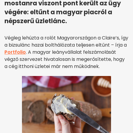
mostanra viszont pont került az ügy
végére: eltűnt a magyar piacról a
népszerű üzletlánc.
Végleg lehúzta a rolót Magyarországon a Claire’s, így
a bizsulánc hazai bolthálózata teljesen eltűnt – írja a
Portfolio
. A magyar leányvállalat felszámolását
végző szervezet hivatalosan is megerősítette, hogy
a cég itthoni üzletei már nem működnek.