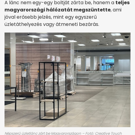
A lánc nem egy-egy boltját zárta be, hanem a
teljes
magyarországi hálózatát megszüntette
, ami
jóval erősebb jelzés, mint egy egyszerű
üzletáthelyezés vagy átmeneti bezárás.
Népszerű üzletlánc zárt be Magyarországon – Fotó: Creative Touch