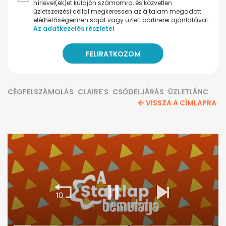
hírlevel(ek)et küldjön számomra, és közvetlen
üzletszerzési céllal megkeressen az általam megadott
elérhetőségeimen saját vagy üzleti partnerei ajánlatával.
Az adatkezelés részletei
CÉGFELSZÁMOLÁS
CLAIRE'S
CSŐDELJÁRÁS
ÜZLETLÁNC
VISSZA A CÍMLAPRA