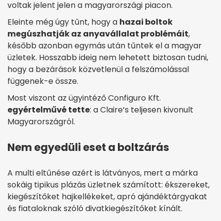
voltak jelent jelen a magyarországi piacon.
Eleinte még úgy tűnt, hogy a
hazai boltok
megúszhatják az anyavállalat problémáit
,
később azonban egymás után tűntek el a magyar
üzletek. Hosszabb ideig nem lehetett biztosan tudni,
hogy a bezárások közvetlenül a felszámolással
függenek-e össze.
Most viszont az ügyintéző Configuro Kft.
egyértelművé tette
: a Claire’s teljesen kivonult
Magyarországról.
Nem egyedüli eset a boltzárás
A multi eltűnése azért is látványos, mert a márka
sokáig tipikus plázás üzletnek számított: ékszereket,
kiegészítőket hajkellékeket, apró ajándéktárgyakat
és fiataloknak szóló divatkiegészítőket kínált.