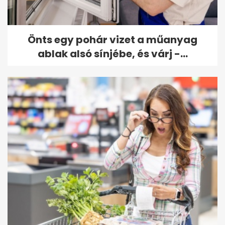
Önts egy pohár vizet a műanyag
ablak alsó sínjébe, és várj -...