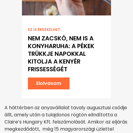
EZ IS ÉRDEKELHET:
NEM ZACSKÓ, NEM IS A
KONYHARUHA: A PÉKEK
TRÜKKJE NAPOKKAL
KITOLJA A KENYÉR
FRISSESSÉGÉT
Elolvasom
A háttérben az anyavállalat tavaly augusztusi csődje
állt, amely után a tulajdonos rögtön elindította a
Claire’s Hungary Kft. felszámolását. Amikor az eljárás
megkezdődött, még 15 magyarországi üzlettel