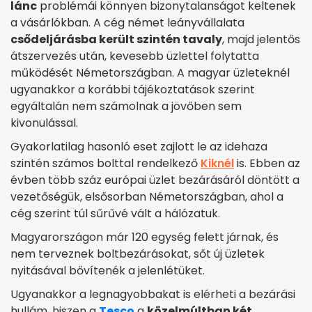
lánc
problémái könnyen bizonytalanságot keltenek
a vásárlókban. A cég német leányvállalata
csődeljárásba került szintén tavaly
, majd jelentős
átszervezés után, kevesebb üzlettel folytatta
működését Németországban. A magyar üzleteknél
ugyanakkor a korábbi tájékoztatások szerint
egyáltalán nem számolnak a jövőben sem
kivonulással.
Gyakorlatilag hasonló eset zajlott le az idehaza
szintén számos bolttal rendelkező
Kiknél
is. Ebben az
évben több száz európai üzlet bezárásáról döntött a
vezetőségük, elsősorban Németországban, ahol a
cég szerint túl sűrűvé vált a hálózatuk.
Magyarországon már 120 egység felett járnak, és
nem terveznek boltbezárásokat, sőt új üzletek
nyitásával bővítenék a jelenlétüket.
Ugyanakkor a legnagyobbakat is elérheti a bezárási
hullám, hiszen a
Tesco
a
közelmúltban két