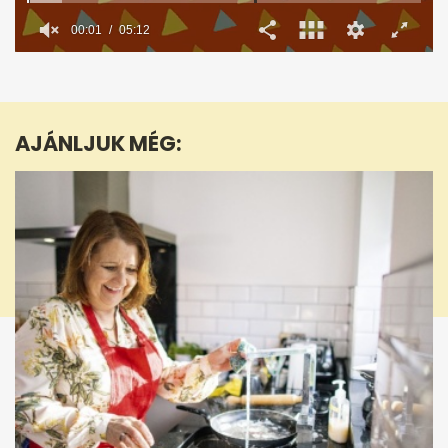
0
seconds
of
5
minutes,
AJÁNLJUK MÉG:
12
seconds