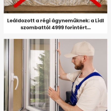
Leáldozott a régi ágyneműknek: a Lidl
szombattól 4999 forintért...