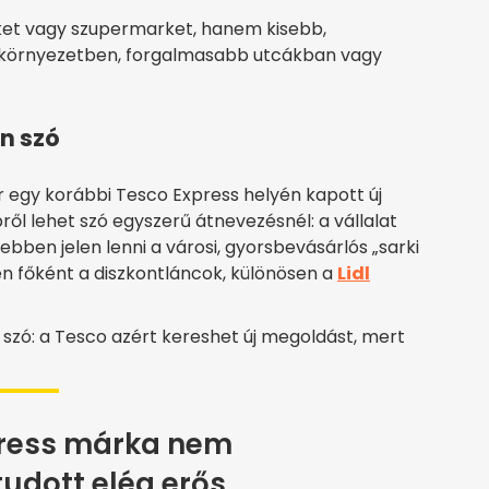
ket vagy szupermarket, hanem kisebb,
i környezetben, forgalmasabb utcákban vagy
n szó
r egy korábbi Tesco Express helyén kapott új
ről lehet szó egyszerű átnevezésnél: a vállalat
ebben jelen lenni a városi, gyorsbevásárlós „sarki
n főként a diszkontláncok, különösen a
Lidl
szó: a Tesco azért kereshet új megoldást, mert
press márka nem
 tudott elég erős