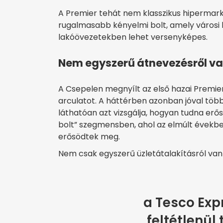
A Premier tehát nem klasszikus hipermar
rugalmasabb kényelmi bolt, amely város
lakóövezetekben lehet versenyképes.
Nem egyszerű átnevezésről va
A Csepelen megnyílt az első hazai Premie
arculatot. A háttérben azonban jóval több
láthatóan azt vizsgálja, hogyan tudna erős
bolt” szegmensben, ahol az elmúlt évekbe
erősödtek meg.
Nem csak egyszerű üzletátalakításról van 
a Tesco Ex
feltétlenül