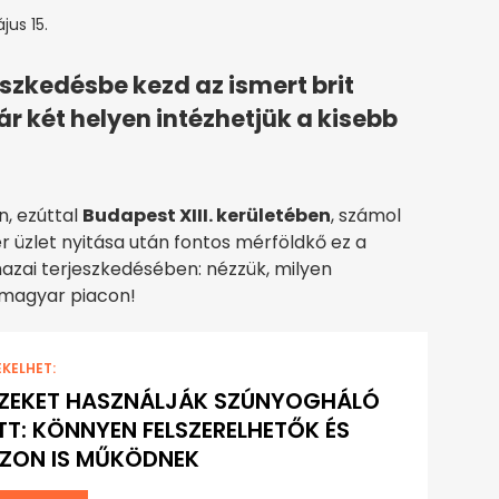
jus 15.
eszkedésbe kezd az ismert brit
 két helyen intézhetjük a kisebb
n, ezúttal
Budapest XIII. kerületében
, számol
ier üzlet nyitása után fontos mérföldkő ez a
hazai terjeszkedésében: nézzük, milyen
 magyar piacon!
EKELHET:
EZEKET HASZNÁLJÁK SZÚNYOGHÁLÓ
TT: KÖNNYEN FELSZERELHETŐK ÉS
ZON IS MŰKÖDNEK