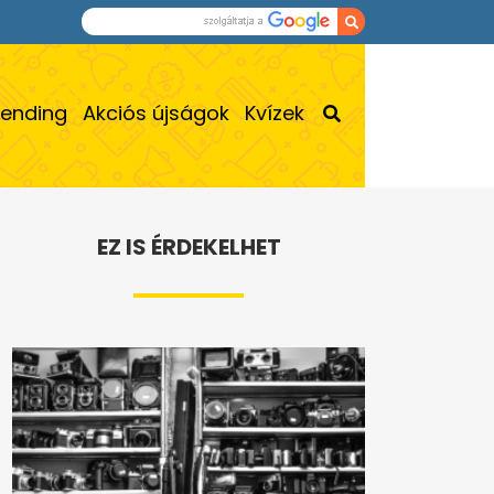
rending
Akciós újságok
Kvízek
EZ IS ÉRDEKELHET