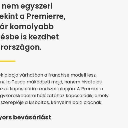
t nem egyszeri
tekint a Premierre,
ár komolyabb
ésbe is kezdhet
rországon.
 alapja várhatóan a franchise modell lesz,
lenül a Tesco működteti majd, hanem hivatalos
zzá kapcsolódó rendszer alapján. A Premier a
gykereskedelmi hálózatához kapcsolódik, amely
szereplője a kisboltos, kényelmi bolti piacnak.
gyors bevásárlást