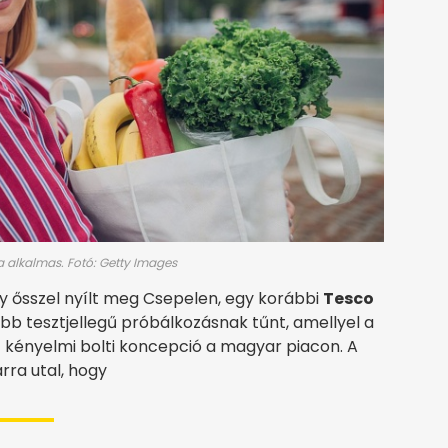
a alkalmas. Fotó: Getty Images
ly ősszel nyílt meg Csepelen, egy korábbi
Tesco
ább tesztjellegű próbálkozásnak tűnt, amellyel a
 kényelmi bolti koncepció a magyar piacon. A
arra utal, hogy