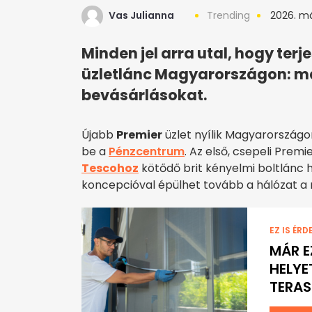
Vas Julianna
Trending
2026. má
Minden jel arra utal, hogy terj
üzletlánc Magyarországon: már
bevásárlásokat.
Újabb
Premier
üzlet nyílik Magyarországo
be a
Pénzcentrum
. Az első, csepeli Prem
Tescohoz
kötődő brit kényelmi boltlánc 
koncepcióval épülhet tovább a hálózat a
EZ IS ÉRD
MÁR 
HELYE
TERAS