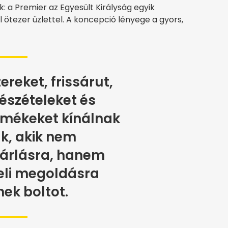
k: a Premier az Egyesült Királyság egyik
 ötezer üzlettel. A koncepció lényege a gyors,
ereket, frissárut,
készételeket és
rmékeket kínálnak
k, akik nem
árlásra, hanem
eli megoldásra
ek boltot.