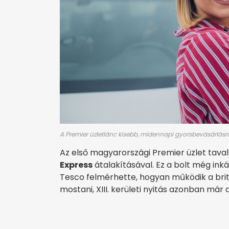
A Premier üzletlánc kisebb, midennapi gyorsbevásárlásr
Az első magyarországi Premier üzlet tava
Express
átalakításával. Ez a bolt még ink
Tesco felmérhette, hogyan működik a brit
mostani, XIII. kerületi nyitás azonban már 