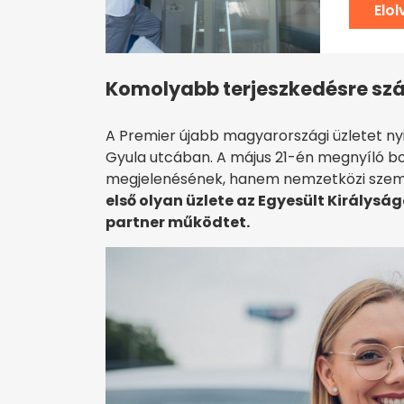
Elo
Komolyabb terjeszkedésre sz
A Premier újabb magyarországi üzletet nyit
Gyula utcában. A május 21-én megnyíló bo
megjelenésének, hanem nemzetközi szemp
első olyan üzlete az Egyesült Királysá
partner működtet.