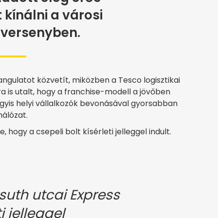
 kínálni a városi
tversenyben.
gulatot közvetít, miközben a Tesco logisztikai
ra is utalt, hogy a franchise-modell a jövőben
gyis helyi vállalkozók bevonásával gyorsabban
hálózat.
 hogy a csepeli bolt kísérleti jelleggel indult.
suth utcai Express
i jelleggel