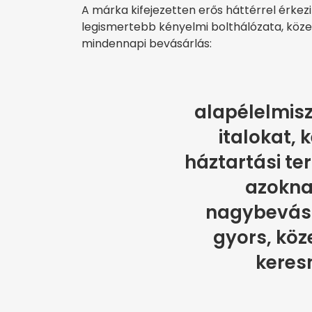
A márka kifejezetten erős háttérrel érkezi
legismertebb kényelmi bolthálózata, közel
mindennapi bevásárlás:
alapélelmisz
italokat, 
háztartási te
azokna
nagybevás
gyors, köz
keresn