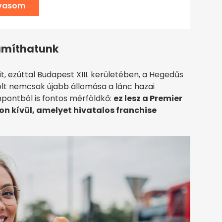
lvasom
ámíthatunk
, ezúttal Budapest XIII. kerületében, a Hegedűs
lt nemcsak újabb állomása a lánc hazai
ontból is fontos mérföldkő:
ez lesz a Premier
gon kívül, amelyet hivatalos franchise