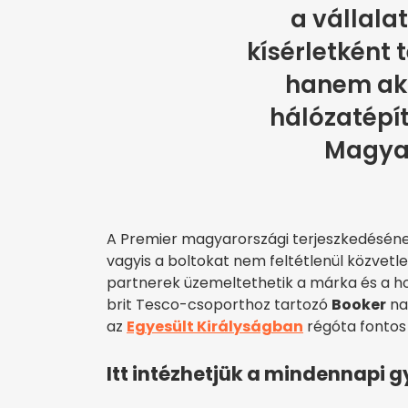
a vállala
kísérletként 
hanem ak
hálózatépít
Magya
A Premier magyarországi terjeszkedésének
vagyis a boltokat nem feltétlenül közvet
partnerek üzemeltethetik a márka és a ho
brit Tesco-csoporthoz tartozó
Booker
na
az
Egyesült Királyságban
régóta fontos 
Itt intézhetjük a mindennapi 