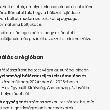
üzleti esetek, amelyek nincsenek hatással a lánc
ére. Rámutattak, hogy a hálózat fejlődése
ven boltot modernizáltak, két új egységet
formátumú boltjukat is.
ta: elsődleges céljuk, hogy az érintett
aláljanak más pozíciókat, ezzel is minimalizálva
izálás a régióban
fóliótisztítást hajtott végre az európai piacon,
yelországi hálózat teljes felszámolása
és
os közelmúltban, 2024-ben és 2025-ben a
az Egyesült Királyság, Csehország, Szlovákia
 helyeződött át.
bb egységet
és számos szakpultot zártak be, míg
etezett, gazdaságtalan hipermarketek