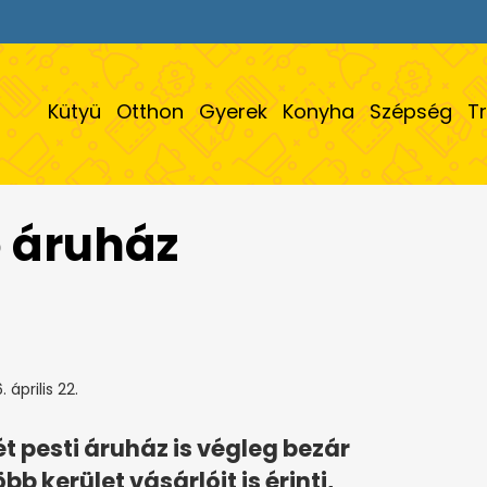
Kütyü
Otthon
Gyerek
Konyha
Szépség
T
o áruház
 április 22.
ét pesti áruház is végleg bezár
bb kerület vásárlóit is érinti,