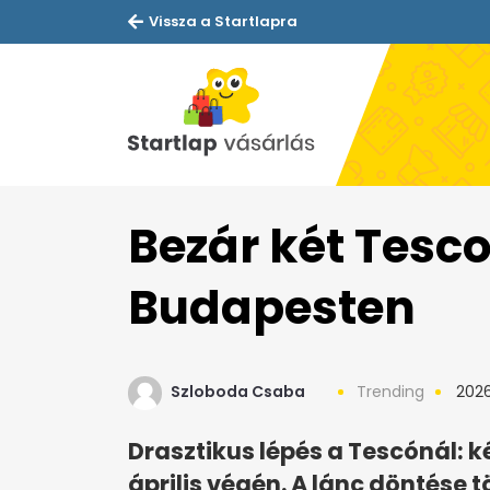
Vissza a Startlapra
Bezár két Tesc
Budapesten
Szloboda Csaba
Trending
2026.
Drasztikus lépés a Tescónál: k
április végén. A lánc döntése tö