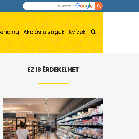
rending
Akciós újságok
Kvízek
EZ IS ÉRDEKELHET