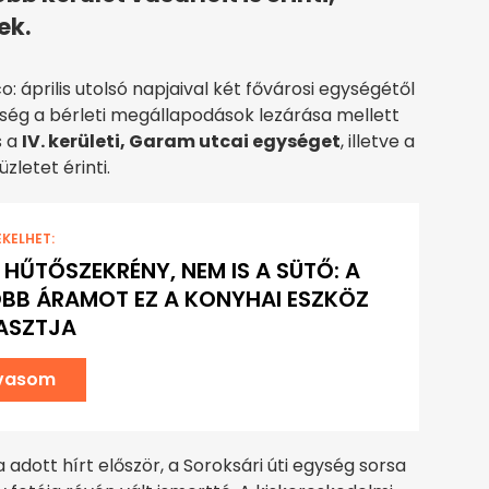
ek.
: április utolsó napjaival két fővárosi egységétől
tőség a bérleti megállapodások lezárása mellett
s a
IV. kerületi, Garam utcai egységet
, illetve a
üzletet érinti.
EKELHET:
 HŰTŐSZEKRÉNY, NEM IS A SÜTŐ: A
BB ÁRAMOT EZ A KONYHAI ESZKÖZ
ASZTJA
lvasom
a adott hírt először, a Soroksári úti egység sorsa