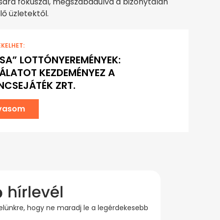
sára fókuszál, megszabadulva a bizonytalan
ő üzletektől.
EKELHET:
SA” LOTTÓNYEREMÉNYEK:
ÁLATOT KEZDEMÉNYEZ A
NCSEJÁTÉK ZRT.
lvasom
evelünkre, hogy ne maradj le a legérdekesebb