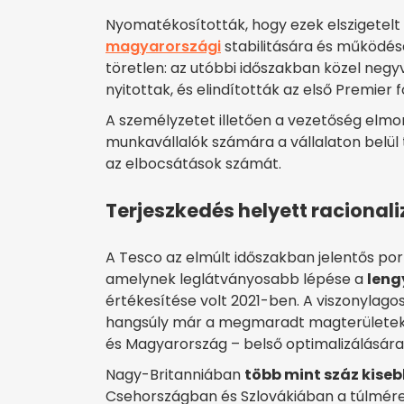
Nyomatékosították, hogy ezek elszigetelt 
magyarországi
stabilitására és működés
töretlen: az utóbbi időszakban közel negy
nyitottak, és elindították az első Premier 
A személyzetet illetően a vezetőség elmond
munkavállalók számára a vállalaton belül t
az elbocsátások számát.
Terjeszkedés helyett racional
A Tesco az elmúlt időszakban jelentős port
amelynek leglátványosabb lépése a
leng
értékesítése volt 2021-ben. A viszonylag
hangsúly már a megmaradt magterületek – 
és Magyarország – belső optimalizálására
Nagy-Britanniában
több mint száz kise
Csehországban és Szlovákiában a túlmér