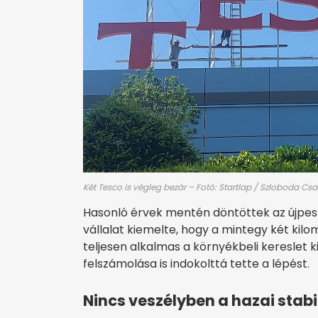
Két Tesco is végleg bezár – Fotó: Startlap / Szloboda Cs
Hasonló érvek mentén döntöttek az újpest
vállalat kiemelte, hogy a mintegy két ki
teljesen alkalmas a környékbeli kereslet k
felszámolása is indokolttá tette a lépést.
Nincs veszélyben a hazai stabi