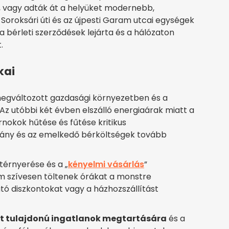
, vagy adták át a helyüket modernebb,
roksári úti és az újpesti Garam utcai egységek
a bérleti szerződések lejárta és a hálózaton
.
kai
megváltozott gazdasági környezetben és a
 Az utóbbi két évben elszálló energiaárak miatt a
okok hűtése és fűtése kritikus
iány és az emelkedő bérköltségek tovább
térnyerése és a „
kényelmi vásárlás
”
 szívesen töltenek órákat a monstre
ó diszkontokat vagy a házhozszállítást
t tulajdonú ingatlanok megtartására
és a