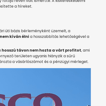
y fotója révén vált ismertté. A kiskereskedelmi
ítette a híreket.
ri úti bázis bérleményként üzemelt, a
 nem kíván élni
a hosszabbítás lehetőségével a
a
hosszú távon nem hozta a várt profitot
, ami
rnyező területen ugyanis hiányzik a sűrű
rozta a vásárlószámot és a pénzügyi mérleget.