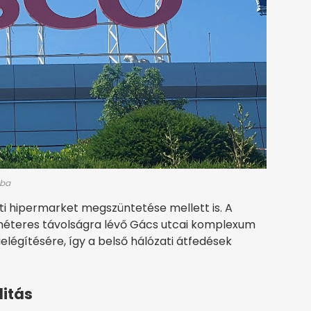
aba
i hipermarket megszüntetése mellett is. A
lométeres távolságra lévő Gács utcai komplexum
ielégítésére, így a belső hálózati átfedések
litás