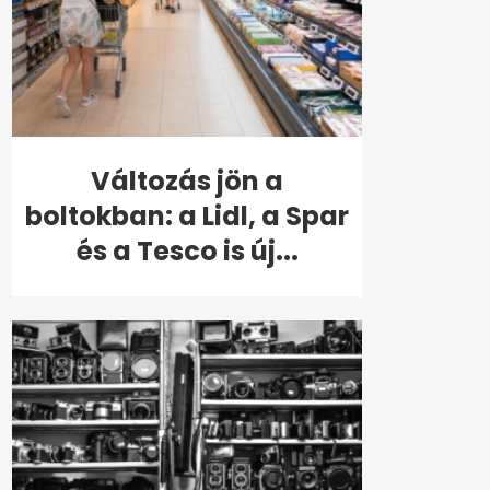
Változás jön a
boltokban: a Lidl, a Spar
és a Tesco is új...