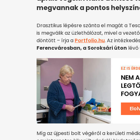
megvannak a pontos helyszín
Drasztikus lépésre szánta el magát a Tesco
is megválik az üzlethálózat, mivel a veze
döntött – írja a
Portfolio.hu
. Az intézkedé
Ferencvárosban, a Soroksári úton
lévő 
EZ IS ÉRD
NEM A
LEGTÖ
FOGY
Elo
Míg az újpesti bolt végéről a kerületi médi