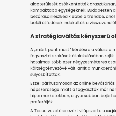
alapterületét csökkentették drasztikusan
kompaktabb egységeknek. Budapesten a So
bezárása illeszkedik ebbe a trendbe, ahol 
belüli átfedések indokolták a visszavonulót
A stratégiaváltás kényszerű o
A „miért pont most” kérdésre a válasz a 
fogyasztói szokások átalakulásában rejlik.
hatalmas, több ezer négyzetméteres csarn
költségtényezővé vált, amit a munkaerőh
súlyosbítottak.
Ezzel párhuzamosan az online bevásárlás 
népszerűsége miatt a fogyasztók már nem
hipermarketekben; a gyorsabban bejárhat
preferálják.
A Tesco vezetése ezért világszerte a
sajá