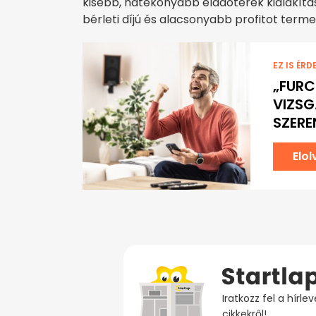
kisebb, hatékonyabb eladóterek kialakítá
bérleti díjú és alacsonyabb profitot termel
EZ IS ÉRD
„FURC
VIZSG
SZERE
Elo
Iratkozz fel a hírl
cikkekről!