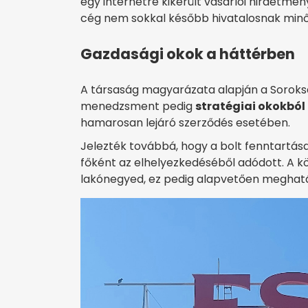
egy internetre kikerült vásárlói hirdetmén
cég nem sokkal később hivatalosnak minős
Gazdasági okok a háttérben
A társaság magyarázata alapján a Soroksá
menedzsment pedig
stratégiai okokból
hamarosan lejáró szerződés esetében.
Jelezték továbbá, hogy a bolt fenntartás
főként az elhelyezkedéséből adódott. A kö
lakónegyed, ez pedig alapvetően meghatá