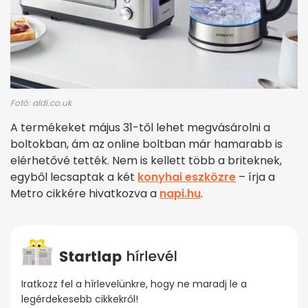
Fotó: aldi.co.uk
A termékeket május 31-től lehet megvásárolni a
boltokban, ám az online boltban már hamarabb is
elérhetővé tették. Nem is kellett több a briteknek,
egyből lecsaptak a két
konyhai eszközre
– írja a
Metro cikkére hivatkozva a
napi.hu
.
Iratkozz fel a hírlevelünkre, hogy ne maradj le a
legérdekesebb cikkekről!