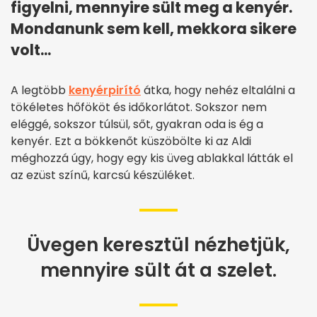
figyelni, mennyire sült meg a kenyér.
Mondanunk sem kell, mekkora sikere
volt...
A legtöbb
kenyérpirító
átka, hogy nehéz eltalálni a
tökéletes hőfököt és időkorlátot. Sokszor nem
eléggé, sokszor túlsül, sőt, gyakran oda is ég a
kenyér. Ezt a bökkenőt küszöbölte ki az Aldi
méghozzá úgy, hogy egy kis üveg ablakkal látták el
az ezüst színű, karcsú készüléket.
Üvegen keresztül nézhetjük,
mennyire sült át a szelet.