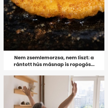
Nem zsemlemorzsa, nem liszt: a
rántott hús másnap is ropogós...