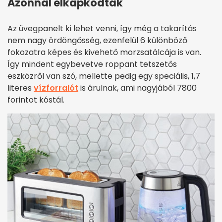
Azonnal elkapkodták
Az üvegpanelt ki lehet venni, így még a takarítás
nem nagy ördöngősség, ezenfelül 6 különböző
fokozatra képes és kivehető morzsatálcája is van.
Így mindent egybevetve roppant tetszetős
eszközről van szó, mellette pedig egy speciális, 1,7
literes
vízforralót
is árulnak, ami nagyjából 7800
forintot kóstál.