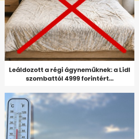
Leáldozott a régi ágyneműknek: a Lidl
szombattól 4999 forintért...