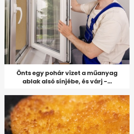
Önts egy pohár vizet a műanyag
ablak alsó sínjébe, és várj -...