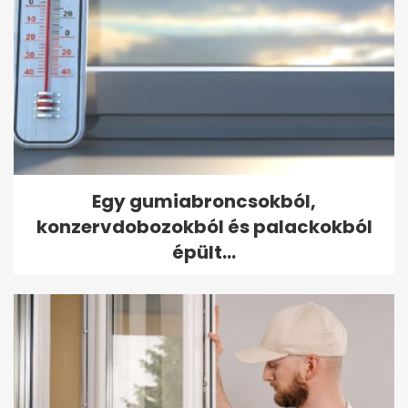
Egy gumiabroncsokból,
konzervdobozokból és palackokból
épült...