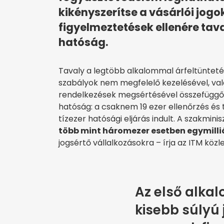
kikényszerítse a vásárlói jogo
figyelmeztetések ellenére taval
hatóság.
Tavaly a legtöbb alkalommal árfeltüntetési
szabályok nem megfelelő kezelésével, val
rendelkezések megsértésével összefüggő 
hatóság: a csaknem 19 ezer ellenőrzés és
tízezer hatósági eljárás indult. A szakmin
több mint háromezer esetben egymilli
jogsértő vállalkozásokra – írja az ITM kö
Az első alka
kisebb súlyú 