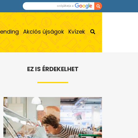
rending
Akciós újságok
Kvízek
EZ IS ÉRDEKELHET