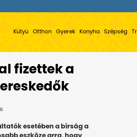
Kütyü
Otthon
Gyerek
Konyha
Szépség
T
l fizettek a
kereskedők
8.
ltatók esetében a bírság a
sabb eszköze arra, hogy