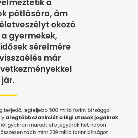
yelmeztetik a
k pótlására, ám
életveszélyt okozó
, a gyermekek,
 idősek sérelmére
 visszaélés már
övetkezményekkel
jár.
 terjedő, legfeljebb 500 millió forint bírsággal
aly
a legtöbb szankciót a légi utasok jogainak
knél gyakran maradt el a jegyárak hét napon
t összesen több mint 239 millió forint bírságot