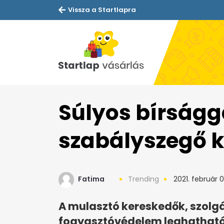
Vissza a Startlapra
Súlyos bírságga
szabályszegő 
Fatima
Trending
2021. február 0
A mulasztó kereskedők, szolgá
fogyasztóvédelem leghatható