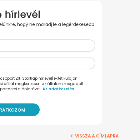
evelünkre, hogy ne maradj le a legérdekesebb
oport Zrt. Startlap hírlevel(ek)et küldjön
ési céllal megkeressen az általam megadott
partnerei ajánlatával.
Az adatkezelés
VISSZA A CÍMLAPRA