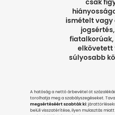
csak fig
hiányosságo
ismételt vagy 
jogsértés
fiatalkorúak,
elkövetett
súlyosabb k
A hatóság a nettó árbevétel öt százalé­káig
torolhatja meg a szabályszegéseket. Tav
megsértéséért szabták ki
: járattörlése
belüli visszatérítése, ilyen mulasztás miat