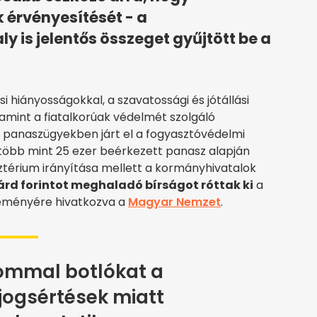
k érvényesítését - a
y is jelentős összeget gyűjtött be a
 hiányosságokkal, a szavatossági és jótállási
amint a fiatalkorúak védelmét szolgáló
panaszügyekben járt el a fogyasztóvédelmi
 több mint 25 ezer beérkezett panasz alapján
isztérium irányítása mellett a kormányhivatalok
árd forintot meghaladó bírságot róttak ki
a
zleményére hivatkozva a
Magyar Nemzet
.
lommal botlókat a
jogsértések miatt