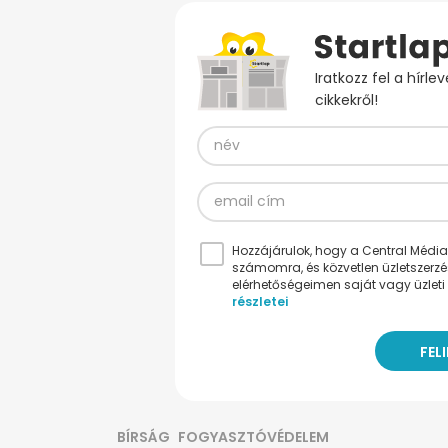
Iratkozz fel a hírl
cikkekről!
Hozzájárulok, hogy a Central Médiacs
számomra, és közvetlen üzletszerz
elérhetőségeimen saját vagy üzleti 
részletei
BÍRSÁG
FOGYASZTÓVÉDELEM