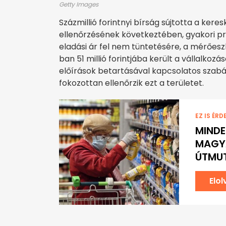
Getty Images
Százmillió forintnyi bírság sújtotta a ke
ellenőrzésének következtében, gyakori pr
eladási ár fel nem tüntetésére, a mérőeszk
ban 51 millió forintjába került a vállalkoz
előírások betartásával kapcsolatos szabá
fokozottan ellenőrzik ezt a területet.
EZ IS ÉRD
MINDE
MAGYA
ÚTMU
Elo