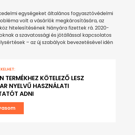
reskedelmi egységeket általános fogyasztóvédelmi
obléma volt a vásárlók megkárosítására, az
öz hitelesítésének hiányára fizettek rá. 2020-
ásoknak a szavatossági és jótállással kapcsolatos
lysértések – az új szabályok bevezetésével idén
EKELHET:
N TERMÉKHEZ KÖTELEZŐ LESZ
R NYELVŰ HASZNÁLATI
TATÓT ADNI
lvasom