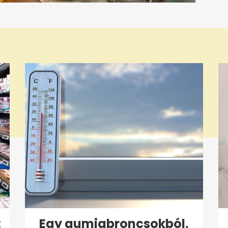
:
Egy gumiabroncsokból,