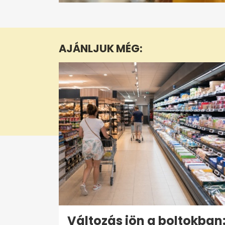
0
seconds
of
1
minute,
AJÁNLJUK MÉG:
2
seconds
Volume
0%
Változás jön a boltokban