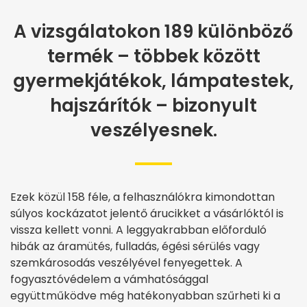
A vizsgálatokon 189 különböző
termék – többek között
gyermekjátékok, lámpatestek,
hajszárítók – bizonyult
veszélyesnek.
Ezek közül 158 féle, a felhasználókra kimondottan
súlyos kockázatot jelentő árucikket a vásárlóktól is
vissza kellett vonni. A leggyakrabban előforduló
hibák az áramütés, fulladás, égési sérülés vagy
szemkárosodás veszélyével fenyegettek. A
fogyasztóvédelem a vámhatósággal
együttműködve még hatékonyabban szűrheti ki a