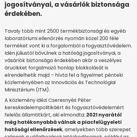
jogosítványai, a vásárlók biztonsága
érdekében.
Tavaly több mint 2500 termékbiztonsági és egyéb
laboratóriumi ellenőrzés nyomán közel 200 féle
terméket vont ki a forgalomból a fogyasztóvédelem.
Idén júliustól bővülnek a hatóság jogosítványai, a
vásárlók biztonsága érdekében akár a veszélyes
árucikket forgalmazó honlap blokkolását is
elrendelhetik majd – hívta fel a figyelmet pénteki
közleményében az Innovációs és Technológiai
Minisztérium (ITM).
A közlemény idézi Cseresnyés Péter
kereskedelempolitikáért és fogyasztóvédelemért
felelős államtitkárt, aki elmondta:
2021 nyarától
még hatékonyabbá válnak a piacfelügyeleti
hatósági ellenőrzések
, amelyekben több szerepet
szánnak a vállalkozások intézkedéseinek, például az