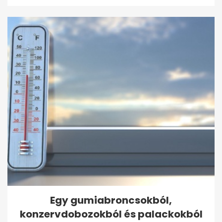
Egy gumiabroncsokból,
konzervdobozokból és palackokból