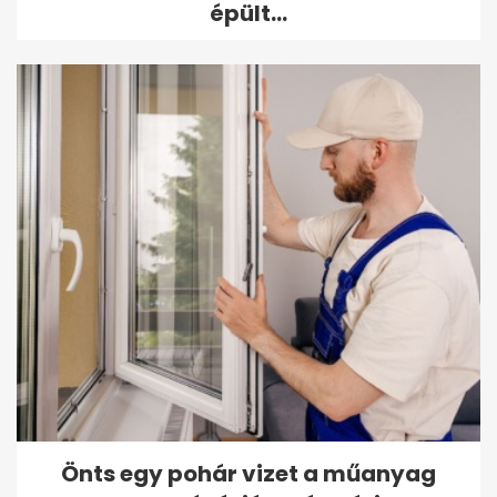
épült...
Önts egy pohár vizet a műanyag