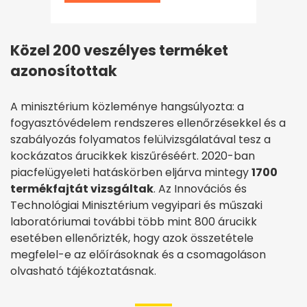
Közel 200 veszélyes terméket
azonosítottak
A minisztérium közleménye hangsúlyozta: a
fogyasztóvédelem rendszeres ellenőrzésekkel és a
szabályozás folyamatos felülvizsgálatával tesz a
kockázatos árucikkek kiszűréséért. 2020-ban
piacfelügyeleti hatáskörben eljárva mintegy
1700
termékfajtát vizsgáltak
. Az Innovációs és
Technológiai Minisztérium vegyipari és műszaki
laboratóriumai további több mint 800 árucikk
esetében ellenőrizték, hogy azok összetétele
megfelel-e az előírásoknak és a csomagoláson
olvasható tájékoztatásnak.