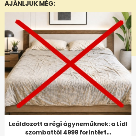
AJÁNLJUK MÉG:
2
seconds
Leáldozott a régi ágyneműknek: a Lidl
szombattól 4999 forintért...