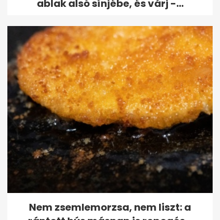
ablak alsó sínjébe, és várj -...
Nem zsemlemorzsa, nem liszt: a