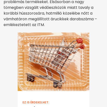
problémás termékeket. Elsősorban a nagy
tömegben vizsgált védőeszközök miatt tavaly a
korábbi hússzorosára, hatmillió közelébe nőtt a
vámhatáron megállított árucikkek darabszáma –
emlékeztetett az ITM.
EZ IS ÉRDEKELHET: