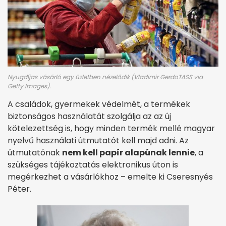
Nyugdíjas vásárló egy üzletben nézelődik (Vladimir GerdoTASS via
Getty Images).
A családok, gyermekek védelmét, a termékek
biztonságos használatát szolgálja az az új
kötelezettség is, hogy minden termék mellé magyar
nyelvű használati útmutatót kell majd adni. Az
útmutatónak
nem kell papír alapúnak lennie
, a
szükséges tájékoztatás elektronikus úton is
megérkezhet a vásárlókhoz – emelte ki Cseresnyés
Péter.