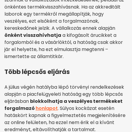
önkéntes termékvisszahívásnak. Ha az akkreditált
laborok egy termékről megállapítják, hogy
veszélyes, ezt elsőként a forgalmazónak,
kereskedőnek jelzik. A vállalkozás ennek alapján
önként visszahívhatja
a kifogásolt árucikket a
forgalomból és a vásárlóktól, a hatóság csak akkor
jár el helyette, ha ezt elmulasztja megtenni –
ismertette az államtitkár.
Több lépcsős eljárás
A július végén hatályba lépő törvényi rendelkezések
alapján a piacfelügyeleti hatóság egy több lépcsős
eljárásban
blokkolhatja a veszélyes termékeket
forgalmazó
honlapot
. Súlyos kockázat esetén
hatáskört kapnak a figyelmeztetés megjelenítésére
az online felületen, ha ezzel nem érik el a kívánt
eredményt, eltávolíthatják a tartalmat.