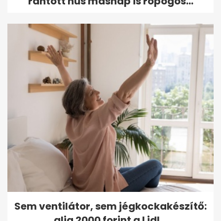
rántott hús másnap is ropogós...
Sem ventilátor, sem jégkockakészítő:
alig 2000 forint a Lidl...