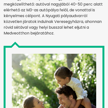
megközelíthető: autóval nagyjából 40-50 perc alatt
elérhető az M3-as autópálya felől, de vonattal is
kényelmes célpont. A Nyugati pályaudvarról
közvetlen járatok indulnak Veresegyházra, ahonnan
rövid sétával vagy helyi busszal lehet eljutni a
Medveotthon bejáratához.