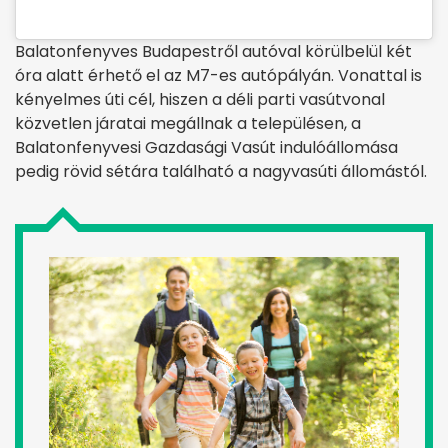
Balatonfenyves Budapestről autóval körülbelül két
óra alatt érhető el az M7-es autópályán. Vonattal is
kényelmes úti cél, hiszen a déli parti vasútvonal
közvetlen járatai megállnak a településen, a
Balatonfenyvesi Gazdasági Vasút indulóállomása
pedig rövid sétára található a nagyvasúti állomástól.