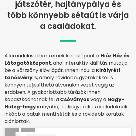
játszótér, hajtánypálya és
több könnyebb sétaút is várja
a családokat.
A kirándulásokhoz remek kiindulópont a
Hiúz Ház és
Látogatóközpont
, ahol interaktív kiállítás mutatja
be a Börzsöny élővilágát. Innen indul a
Királyréti
tanösvény
is, amely rövidebb, gyerekekkel is
könnyen teljesíthető útvonalon vezet végig az
erdőben. A gyakorlottabb túrázók innen
kapaszkodhatnak fel a
Csóványos
vagy a
Nagy-
Hideg-hegy
irányába, de kisgyerekes családoknak
inkább a patak menti séták és a rövidebb körutak
ajánlottak.