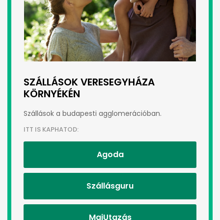
SZÁLLÁSOK VERESEGYHÁZA
KÖRNYÉKÉN
Szállások a budapesti agglomerációban.
ITT IS KAPHATOD:
Agoda
Szállásguru
MaiUtazás