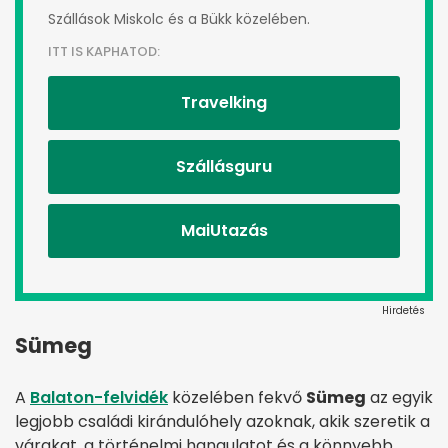
Szállások Miskolc és a Bükk közelében.
ITT IS KAPHATOD:
Travelking
Szállásguru
MaiUtazás
Hirdetés
Sümeg
A
Balaton-felvidék
közelében fekvő
Sümeg
az egyik
legjobb családi kirándulóhely azoknak, akik szeretik a
várakat, a történelmi hangulatot és a könnyebb