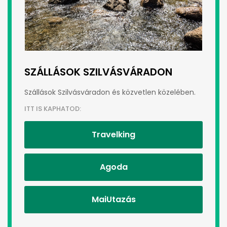
SZÁLLÁSOK SZILVÁSVÁRADON
Szállások Szilvásváradon és közvetlen közelében.
ITT IS KAPHATOD:
Travelking
Agoda
MaiUtazás