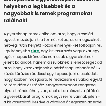
helyeken a legkisebbek és a
nagyobbak is remek programokat
találnak!
A gyereknap remek alkalom arra, hogy a család
együtt mozduljon ki a természetbe, és a megszokott
hétvégi rutin helyett közös élményekkel töltődjön fel.
Egy könnyebb
túra
, egy kisvasutazás vagy akár egy
egész napos kirándulás nemcsak a gyerekeknek
jelent kalandot, hanem a szülőknek is lehetőséget ad
arra, hogy kiszakadjanak a hétköznapi rohanásból. A
közös túrázás ráadásul úgy kapcsolja ki a családot,
hogy közben mozgásra, felfedezésre és valódi együtt
töltött időre ösztönöz. Magyarországon rengeteg
olyan kirándulóhely van, ahol a természet, a játék és
a gyerekbarát programok egyszerre vannak jelen –
a kisvasutaktól kezdve a várakon át egészen az erdei