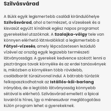
Szilvásvárad
A Bükk egyik legismertebb családi kirándulóhelye
Szilvásvárad
, ahol a természet, a vízesések és a
kisvasút együtt kínálnak egész napos programot
gyerekekkel utazóknak. A
Szalajka-völgy
tele van
könnyen elérhető látnivalókkal: a legismertebb a
Fátyol-vízesés
, amely lépcsőzetesen lezúduló
vízével az ország egyik legszebb természeti
látványossága. A gyerekek kedvence szokott lenni a
pisztrángos tavak környéke és az erdei tanösvények
is, miközben a környéken több rövidebb,
családbarát túraútvonal indul. A bátrabb túrázók
felkapaszkodhatnak az
Istállós-kői-barlang
irányába, de a legtöbb látványosság könnyebb
sétával is elérhető. Szilvásvárad emellett a lipicai
lovairól is híres, így a ménesudvar meglátogatása
külön program lehet a gyerekeknek.