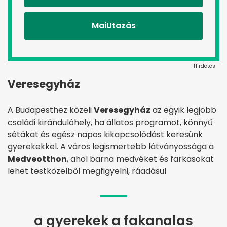
MaiUtazás
Hirdetés
Veresegyház
A Budapesthez közeli
Veresegyház
az egyik legjobb
családi kirándulóhely, ha állatos programot, könnyű
sétákat és egész napos kikapcsolódást keresünk
gyerekekkel. A város legismertebb látványossága a
Medveotthon
, ahol barna medvéket és farkasokat
lehet testközelből megfigyelni, ráadásul
a gyerekek a fakanalas