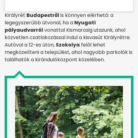
Királyrét
Budapestről
is könnyen elérhető: a
legegyszerűbb útvonal, ha a
Nyugati
pályaudvarról
vonattal Kismarosig utazunk, ahol
közvetlen csatlakozással indul a kisvasút Királyrétre.
Autóval a 12-es úton,
Szokolya
felől lehet
megközelíteni a települést, ahol nagyobb parkolók is
találhatók a kirándulóközpont közelében.