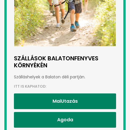
SZÁLLÁSOK BALATONFENYVES
KÖRNYÉKÉN
Szálláshelyek a Balaton déli partján.
ITT IS KAPHATOD:
MaiUtazás
Agoda