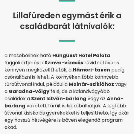
Lillafüreden egymást érik a
családbarát látnivalók:
a mesebelinek ható
Hunguest Hotel Palota
függőkertjei és a
Szinva-vízesés
rövid sétával is
könnyen megközelíthetők, a
Hámori-tavon
pedig
csónakázni is lehet. A környéken több könnyebb
túraútvonal indul, például a
Molnár-sziklához
vagy
a
Garadna-völgy
felé, de a kalandvágyóbb
családok a
Szent István-barlang
vagy az
Anna-
barlang
vezetett túráit is kipróbálhatják. A legtöbb
útvonal kisiskolás gyerekekkel is teljesíthető, így akár
egy hosszú hétvégére is bőven elegendő program
akad.