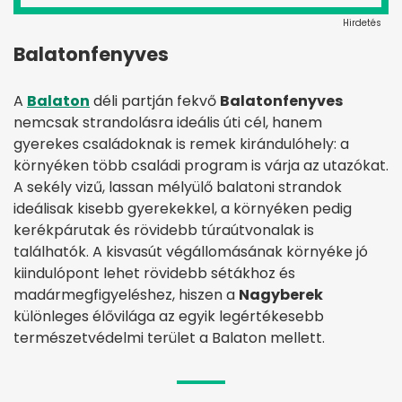
Hirdetés
Balatonfenyves
A
Balaton
déli partján fekvő
Balatonfenyves
nemcsak strandolásra ideális úti cél, hanem
gyerekes családoknak is remek kirándulóhely: a
környéken több családi program is várja az utazókat.
A sekély vizű, lassan mélyülő balatoni strandok
ideálisak kisebb gyerekekkel, a környéken pedig
kerékpárutak és rövidebb túraútvonalak is
találhatók. A kisvasút végállomásának környéke jó
kiindulópont lehet rövidebb sétákhoz és
madármegfigyeléshez, hiszen a
Nagyberek
különleges élővilága az egyik legértékesebb
természetvédelmi terület a Balaton mellett.