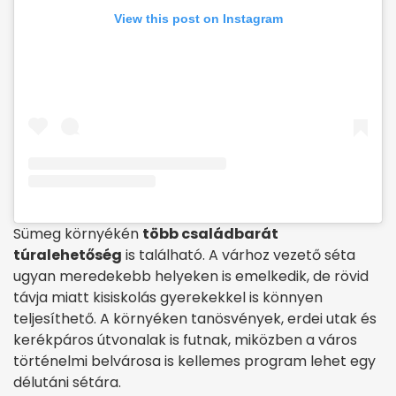
View this post on Instagram
Sümeg környékén
több családbarát
túralehetőség
is található. A várhoz vezető séta
ugyan meredekebb helyeken is emelkedik, de rövid
távja miatt kisiskolás gyerekekkel is könnyen
teljesíthető. A környéken tanösvények, erdei utak és
kerékpáros útvonalak is futnak, miközben a város
történelmi belvárosa is kellemes program lehet egy
délutáni sétára.