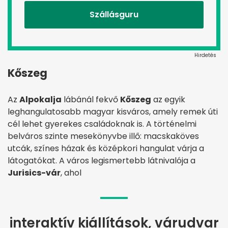
Szállásguru
Hirdetés
Kőszeg
Az
Alpokalja
lábánál fekvő
Kőszeg
az egyik
leghangulatosabb magyar kisváros, amely remek úti
cél lehet gyerekes családoknak is. A történelmi
belváros szinte mesekönyvbe illő: macskaköves
utcák, színes házak és középkori hangulat várja a
látogatókat. A város legismertebb látnivalója a
Jurisics-vár
, ahol
interaktív kiállítások, várudvar