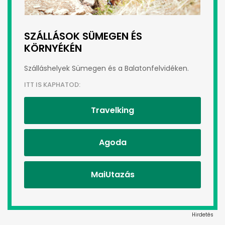
SZÁLLÁSOK SÜMEGEN ÉS
KÖRNYÉKÉN
Szálláshelyek Sümegen és a Balatonfelvidéken.
ITT IS KAPHATOD:
Travelking
Agoda
MaiUtazás
Hirdetés