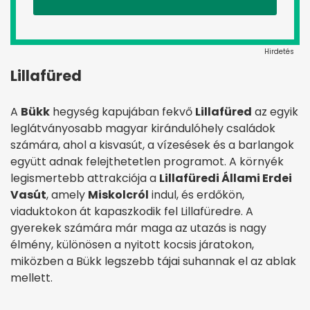
Hirdetés
Lillafüred
A
Bükk
hegység kapujában fekvő
Lillafüred
az egyik
leglátványosabb magyar kirándulóhely családok
számára, ahol a kisvasút, a vízesések és a barlangok
együtt adnak felejthetetlen programot. A környék
legismertebb attrakciója a
Lillafüredi Állami Erdei
Vasút
, amely
Miskolcról
indul, és erdőkön,
viaduktokon át kapaszkodik fel Lillafüredre. A
gyerekek számára már maga az utazás is nagy
élmény, különösen a nyitott kocsis járatokon,
miközben a Bükk legszebb tájai suhannak el az ablak
mellett.