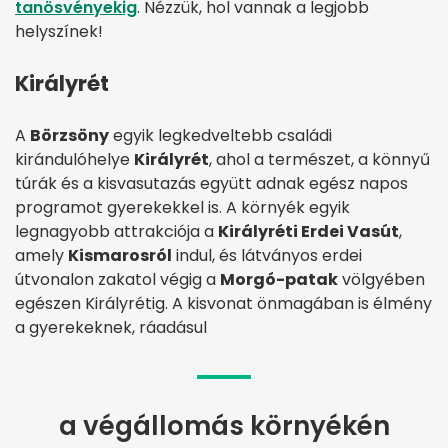
tanösvényekig
. Nézzük, hol vannak a legjobb
helyszínek!
Királyrét
A
Börzsöny
egyik legkedveltebb családi
kirándulóhelye
Királyrét
, ahol a természet, a könnyű
túrák és a kisvasutazás együtt adnak egész napos
programot gyerekekkel is. A környék egyik
legnagyobb attrakciója a
Királyréti Erdei Vasút
,
amely
Kismarosról
indul, és látványos erdei
útvonalon zakatol végig a
Morgó-patak
völgyében
egészen Királyrétig. A kisvonat önmagában is élmény
a gyerekeknek, ráadásul
a végállomás környékén