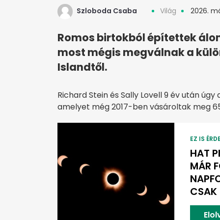
Szloboda Csaba
Világ
2026. má
Romos birtokból építettek álo
most mégis megválnak a külön
Islandtől.
Richard Stein és Sally Lovell 9 év után úgy
amelyet még 2017-ben vásároltak meg 650
EZ IS ÉRD
HAT P
MÁR F
NAPF
CSAK 
Elo