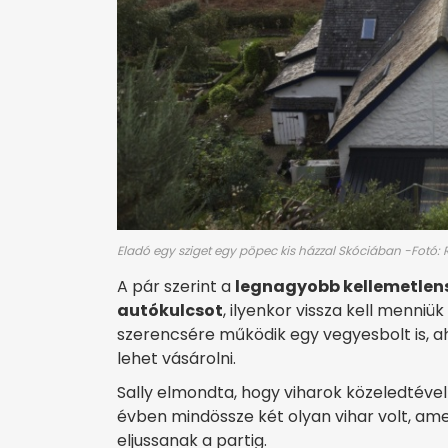
Eladó egy sziget egy pöpec kis házzal Skóciában -Fotó: 
A pár szerint a
legnagyobb kellemetlensé
autókulcsot
, ilyenkor vissza kell menniü
szerencsére működik egy vegyesbolt is, ah
lehet vásárolni.
Sally elmondta, hogy viharok közeledtével m
évben mindössze két olyan vihar volt, a
eljussanak a partig.