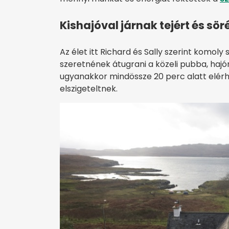
Kishajóval járnak tejért és sör
Az élet itt Richard és Sally szerint komoly 
szeretnének átugrani a közeli pubba, hajór
ugyanakkor mindössze 20 perc alatt elérh
elszigeteltnek.