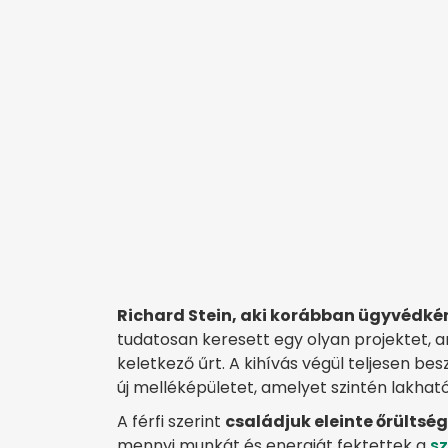
Richard Stein, aki korábban ügyvédké
tudatosan keresett egy olyan projektet, am
keletkező űrt. A kihívás végül teljesen be
új melléképületet, amelyet szintén lakhatóv
A férfi szerint
családjuk eleinte őrültsé
mennyi munkát és energiát fektettek a
sz