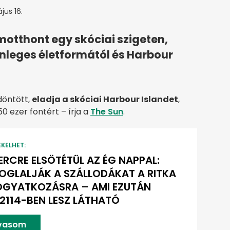
jus 16.
motthont egy skóciai szigeten,
leges életformától és Harbour
 döntött,
eladja a skóciai Harbour Islandet
,
 ezer fontért – írja a
The Sun
.
EKELHET:
ERCRE ELSÖTÉTÜL AZ ÉG NAPPAL:
OGLALJÁK A SZÁLLODÁKAT A RITKA
OGYATKOZÁSRA – AMI EZUTÁN
2114-BEN LESZ LÁTHATÓ
lvasom