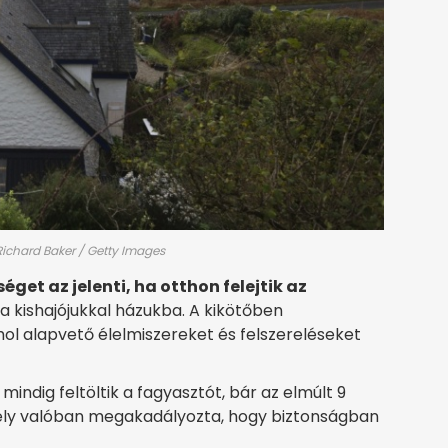
Richard Baker / Getty Images
get az jelenti, ha otthon felejtik az
k a kishajójukkal házukba. A kikötőben
ol alapvető élelmiszereket és felszereléseket
indig feltöltik a fagyasztót, bár az elmúlt 9
mely valóban megakadályozta, hogy biztonságban