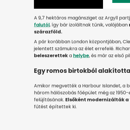
A 9,7 hektáros magánsziget az Argyll part
falutól
, így bár izoláltnak tűnik, valójában
szárazföld.
A pár korábban London központjában, Cler
jelentett számukra az élet errefelé. Rich
beleszerettek
a
helybe
, és már az első p
Egy romos birtokból alakított
Amikor megvették a Harbour Islandet, a bi
három hálószobás főépület még az 1950-es 
felújításának.
Elsőként modernizálták a
fűtést építettek ki.