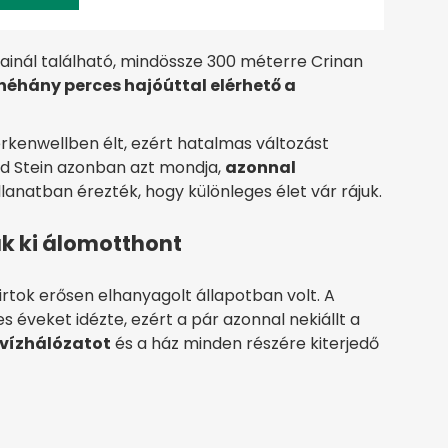
jainál található, mindössze 300 méterre Crinan
néhány perces hajóúttal elérhető a
kenwellben élt, ezért hatalmas változást
ard Stein azonban azt mondja,
azonnal
illanatban érezték, hogy különleges élet vár rájuk.
ak ki álomotthont
rtok erősen elhanyagolt állapotban volt. A
éveket idézte, ezért a pár azonnal nekiállt a
 vízhálózatot
és a ház minden részére kiterjedő