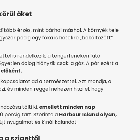
örül őket
 üdítőbb érzés, mint bárhol máshol. A környék tele
gyszer pedig egy fóka is hetekre „beköltözött”
ttel is rendelkezik, a tengerfenéken futó
etlen dolog hiányzik csak: a gáz. A pár ezért a
zelőként.
s kapcsolatot ad a természettel. Azt mondja, a
zi, és minden reggel nehezen hiszi el, hogy
dozása tölti ki,
emellett minden nap
0 percig tart. Szerinte a
Harbour Island olyan,
újt nyugalmat és kínál kalandot.
 a szigettől