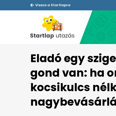
Vissza a Startlapra
Eladó egy szige
gond van: ha o
kocsikulcs nélk
nagybevásárl