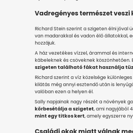
Vadregényes természet veszi k
Richard Stein szerint a szigeten élni jóval
van madarakkal és vadon élő állatokkal, e
hozzájuk.
A ház vezetékes vízzel, árammal és interne
kábeleknek és csöveknek köszönhetően. Egy
szigeten található fákat használja tü
Richard szerint a víz közelsége különlege
kilátás még annyi esztendő után is lenyűgö
valóban ezen a helyen él.
Sally napjainak nagy részét a növények gon
körbesétálja a szigetet
, ami nagyjából 4
mint egy titkos kert
, amely egyszerre ny
Családi okok miatt válnak meg