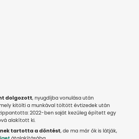
nt dolgozott
, nyugdíjba vonulása után
ely kitölti a munkával töltött évtizedek után
szippantotta: 2022-ben saját kezűleg épített egy
á alakított ki.
gnek tartotta a döntést
, de ma már ők is látják,
iget
átalakításába.