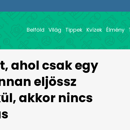
Belföld
Világ
Tippek
Kvízek
Élmény
t, ahol csak egy
nnan eljössz
ül, akkor nincs
ás