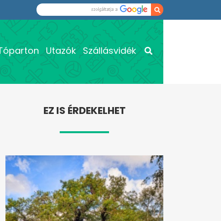
Tóparton
Utazók
Szállásvidék
EZ IS ÉRDEKELHET