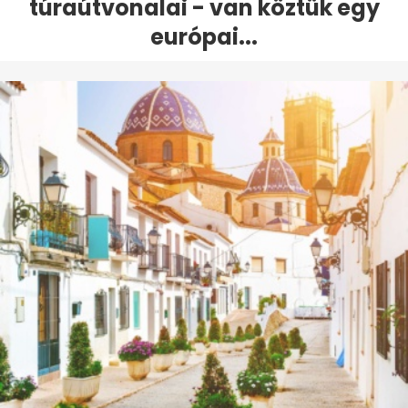
túraútvonalai - van köztük egy
európai...