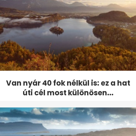
Van nyár 40 fok nélkül is: ez a hat
úti cél most különösen...