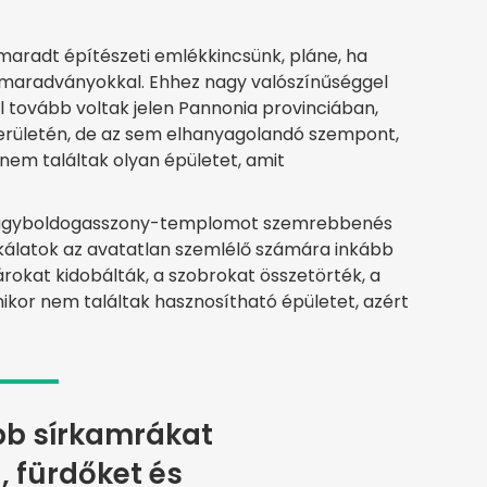
aradt építészeti emlékkincsünk, pláne, ha
t maradványokkal. Ehhez nagy valószínűséggel
l tovább voltak jelen Pannonia provinciában,
erületén, de az sem elhanyagolandó szempont,
nem találtak olyan épületet, amit
Nagyboldogasszony-templomot szemrebbenés
kálatok az avatatlan szemlélő számára inkább
rokat kidobálták, a szobrokat összetörték, a
ikor nem találtak hasznosítható épületet, azért
bb sírkamrákat
, fürdőket és