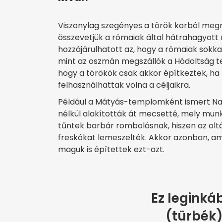
Viszonylag szegényes a török korból megm
összevetjük a rómaiak által hátrahagyot
hozzájárulhatott az, hogy a rómaiak sokka
mint az oszmán megszállók a Hódoltság t
hogy a törökök csak akkor építkeztek, ha 
felhasználhattak volna a céljaikra.
Például a Mátyás-templomként ismert 
nélkül alakították át mecsetté, mely mun
tűntek barbár rombolásnak, hiszen az oltá
freskókat lemeszelték. Akkor azonban, am
maguk is építettek ezt-azt.
Ez leginká
(türbék)