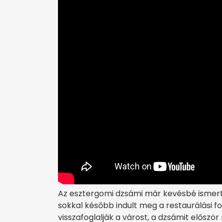
Az esztergomi dzsámi már kevésbé ismert, 
sokkal később indult meg a restaurálási 
visszafoglalják a várost, a dzsámit elősz