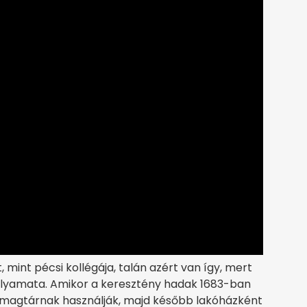
mint pécsi kollégája, talán azért van így, mert
folyamata. Amikor a keresztény hadak 1683-ban
ör magtárnak használják, majd később lakóházként