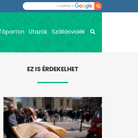
Tóparton
Utazók
Szállásvidék
EZ IS ÉRDEKELHET