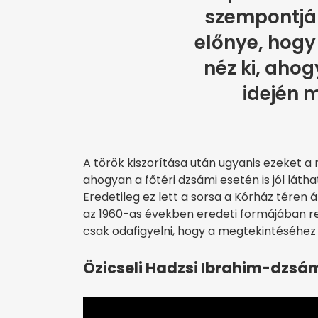
szempontjáb
előnye, hogy
néz ki, aho
idején 
A török kiszorítása után ugyanis ezeket a
ahogyan a főtéri dzsámi esetén is jól lát
Eredetileg ez lett a sorsa a Kórház téren 
az 1960-as években eredeti formájában res
csak odafigyelni, hogy a megtekintéséhez 
Özicseli Hadzsi Ibrahim-dzsá