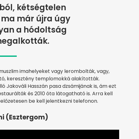
ól, kétségtelen
 ma már újra úgy
gyan a hódoltság
megalkották.
 muszlim imahelyeket vagy lerombolták, vagy,
ható, keresztény templomokká alakították.
álló Jakováli Hasszán pasa dzsámijának is, ám ezt
taurálták és 2010 óta látogatható is. Arra kell
előzetesen be kell jelentkezni telefonon.
mi (Esztergom)