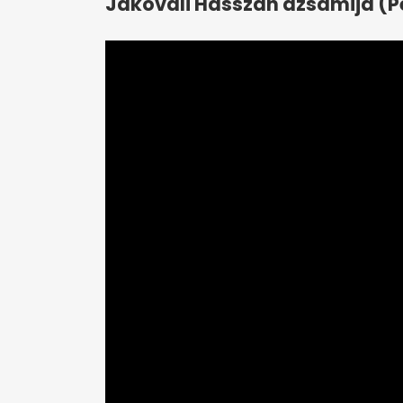
Jakováli Hasszán dzsámija (P