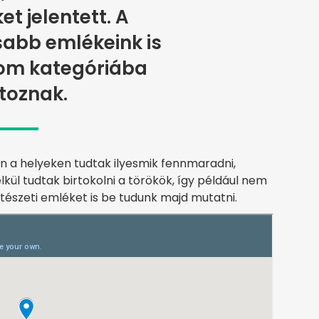
t jelentett. A
abb emlékeink is
om kategóriába
toznak.
n a helyeken tudtak ilyesmik fennmaradni,
kül tudtak birtokolni a törökök, így például nem
észeti emléket is be tudunk majd mutatni.