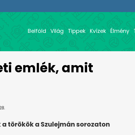
Belföld
Világ
Tippek
Kvízek
Élmény
eti emlék, amit
28.
 a törökök a Szulejmán sorozaton