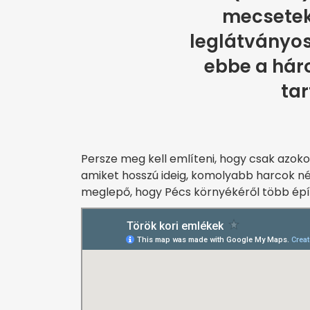
mecseteke
leglátványos
ebbe a hár
tar
Persze meg kell említeni, hogy csak azoko
amiket hosszú ideig, komolyabb harcok nél
meglepő, hogy Pécs környékéről több épít