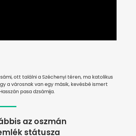
sámi, ott találni a Széchenyi téren, ma katolikus
gy a városnak van egy másik, kevésbé ismert
 Hasszán pasa dzsámija.
lábbis az oszmán
 emlék státusza