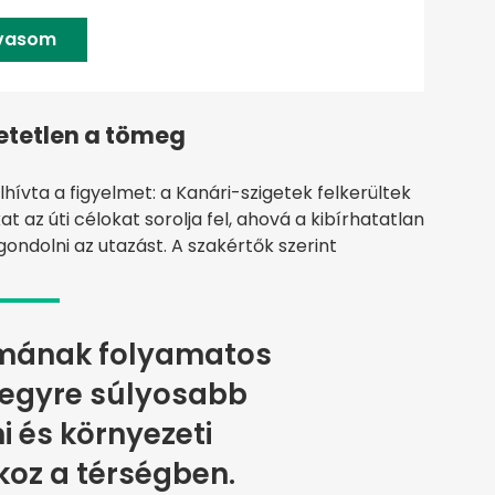
lvasom
etetlen a tömeg
elhívta a figyelmet: a Kanári-szigetek felkerültek
t az úti célokat sorolja fel, ahová a kibírhatatlan
dolni az utazást. A szakértők szerint
ámának folyamatos
egyre súlyosabb
 és környezeti
oz a térségben.