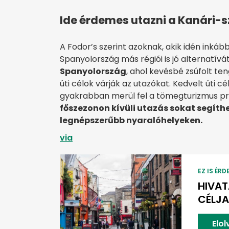
Ide érdemes utazni a Kanári-s
A Fodor’s szerint azoknak, akik idén inkább
Spanyolország más régiói is jó alternatívát
Spanyolország
, ahol kevésbé zsúfolt te
úti célok várják az utazókat. Kedvelt úti cé
gyakrabban merül fel a tömegturizmus pr
főszezonon kívüli utazás sokat segíthe
legnépszerűbb nyaralóhelyeken.
via
EZ IS ÉRD
HIVAT
CÉLJA
Elo