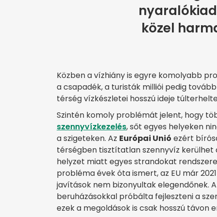
nyaralókiad
közel harma
Közben a vízhiány is egyre komolyabb pro
a csapadék, a turisták milliói pedig tovább
térség vízkészletei hosszú ideje túlterhelte
Szintén komoly problémát jelent, hogy t
szennyvízkezelés
, sőt egyes helyeken nin
a szigeteken. Az
Európai Unió
ezért bírós
térségben tisztítatlan szennyvíz kerülhet 
helyzet miatt egyes strandokat rendszerese
probléma évek óta ismert, az EU már 2021
javítások nem bizonyultak elegendőnek. A
beruházásokkal próbálta fejleszteni a sze
ezek a megoldások is csak hosszú távon e