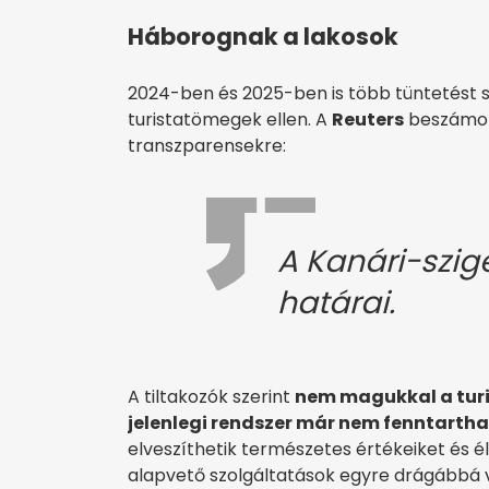
Háborognak a lakosok
2024-ben és 2025-ben is több tüntetést s
turistatömegek ellen. A
Reuters
beszámoló
transzparensekre:
A Kanári-szig
határai.
A tiltakozók szerint
nem magukkal a turi
jelenlegi rendszer már nem fenntartha
elveszíthetik természetes értékeiket és é
alapvető szolgáltatások egyre drágábbá 