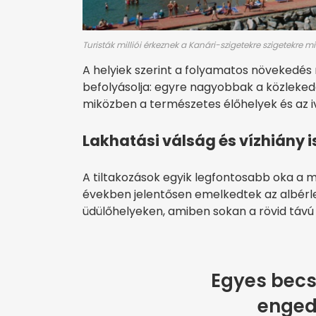
Turisták milliói érkeznek a Kanári-szigetekre szigetekre
A helyiek szerint a folyamatos növekedés
befolyásolja: egyre nagyobbak a közlekedés
miközben a természetes élőhelyek és az iv
Lakhatási válság és vízhiány is
A tiltakozások egyik legfontosabb oka a 
években jelentősen emelkedtek az albér
üdülőhelyeken, amiben sokan a rövid távú 
Egyes becsl
engedé