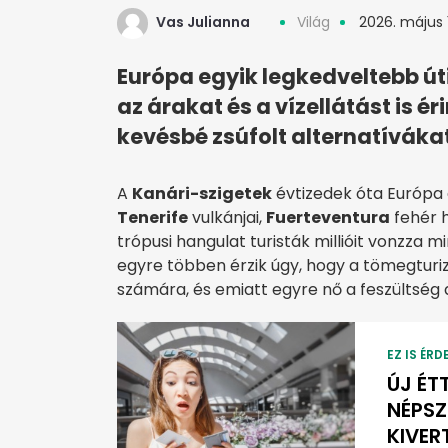
Vas Julianna
Világ
2026. május 1
Európa egyik legkedveltebb úti 
az árakat és a vízellátást is é
kevésbé zsúfolt alternatívákat
A
Kanári-szigetek
évtizedek óta Európa
Tenerife
vulkánjai,
Fuerteventura
fehér 
trópusi hangulat turisták millióit vonzza
egyre többen érzik úgy, hogy a tömegturiz
számára, és emiatt egyre nő a feszültség a 
EZ IS ÉRD
ÚJ ÉT
NÉPSZ
KIVER