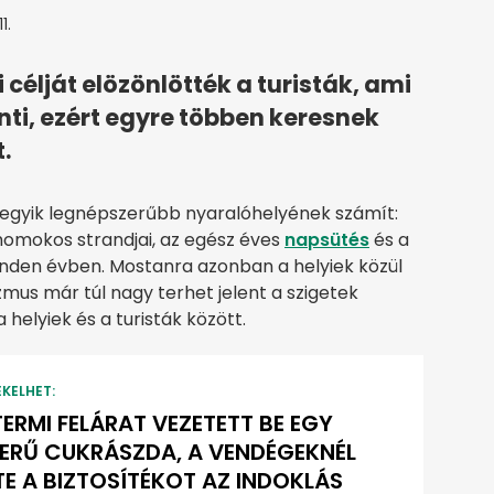
1.
célját elözönlötték a turisták, ami
rinti, ezért egyre többen keresnek
.
 egyik legnépszerűbb nyaralóhelyének számít:
homokos strandjai, az egész éves
napsütés
és a
 minden évben. Mostanra azonban a helyiek közül
mus már túl nagy terhet jelent a szigetek
helyiek és a turisták között.
EKELHET:
TERMI FELÁRAT VEZETETT BE EGY
ERŰ CUKRÁSZDA, A VENDÉGEKNÉL
TE A BIZTOSÍTÉKOT AZ INDOKLÁS