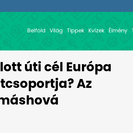
Belföld
Világ
Tippek
Kvízek
Élmény
ott úti cél Európa
tcsoportja? Az
k máshová