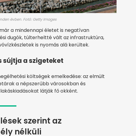
 minden évben. Fotó: Getty Images
 már a mindennapi életet is negatívan
i dugók, túlterheltté vált az infrastruktúra,
óvízkészletek is nyomás alá kerültek.
 sújtja a szigeteket
megélhetési költségek emelkedése: az elmúlt
letárak a népszerűbb városokban és
lakáskiadásokat látják fő okként.
ések szerint az
ly nélküli