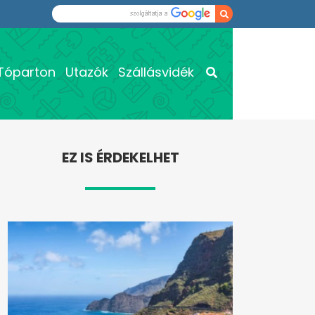
Tóparton
Utazók
Szállásvidék
EZ IS ÉRDEKELHET