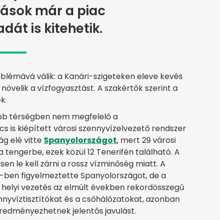
ások már a piac
dát is kitehetik.
blémává válik: a Kanári-szigeteken eleve kevés
 növelik a vízfogyasztást. A szakértők szerint a
k.
öbb térségben nem megfelelő a
cs is kiépített városi szennyvízelvezető rendszer
ág elé vitte
Spanyolországot
, mert 29 városi
a tengerbe, ezek közül 12 Tenerifén található. A
n le kell zárni a rossz vízminőség miatt. A
-ben figyelmeztette Spanyolországot, de a
 helyi vezetés az elmúlt években rekordösszegű
nnyvíztisztítókat és a csőhálózatokat, azonban
redményezhetnek jelentős javulást.