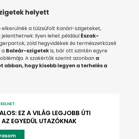
zigetek helyett
 elkerülnék a túlzsúfolt Kanári-szigeteket,
 jelenthetnek: ilyen lehet például
Észak-
ngerpartok, zöld hegyvidékek és természetközeli
l a
Baleár-szigetek
is, bár ott szintén egyre
oblémája. A szakértők szerint azonban
a
t abban, hogy kisebb legyen a terhelés a
EKELHET:
ALOS: EZ A VILÁG LEGJOBB ÚTI
 AZ EGYEDÜL UTAZÓKNAK
lvasom