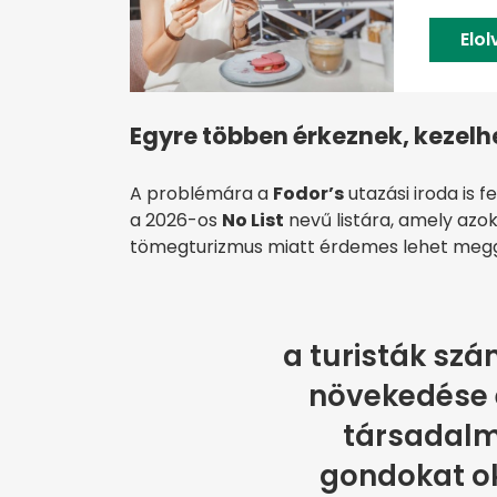
Elo
Egyre többen érkeznek, kezelh
A problémára a
Fodor’s
utazási iroda is f
a 2026-os
No List
nevű listára, amely azoka
tömegturizmus miatt érdemes lehet meggon
a turisták sz
növekedése 
társadalmi
gondokat ok