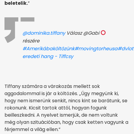
beletelik.
”
@dominika.tiffany
Válasz @Gabi
részére
#Amerikábaköltözünk
#movingtorheusa
#dvlot
eredeti hang - Tiffcsy
Tiffany számára a várakozás mellett sok
aggodalommal is jár a költözés. „Úgy megyünk ki,
hogy nem ismerünk senkit, nincs kint se barátunk, se
rokonunk. Kicsit tartok attól, hogyan fogunk
beilleszkedni. A nyelvet ismerjük, de nem voltunk
még olyan szituációban, hogy csak ketten vagyunk a
férjemmel a világ ellen.”