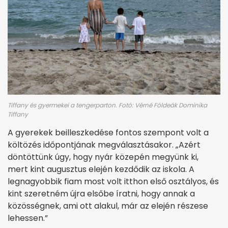
Tiffany és gyermekei a tengerparton. Fotó: Vérné Földeák Dominika
Tiffany
A gyerekek beilleszkedése fontos szempont volt a
költözés időpontjának megválasztásakor. „Azért
döntöttünk úgy, hogy nyár közepén megyünk ki,
mert kint augusztus elején kezdődik az iskola. A
legnagyobbik fiam most volt itthon első osztályos, és
kint szeretném újra elsőbe íratni, hogy annak a
közösségnek, ami ott alakul, már az elején részese
lehessen.”