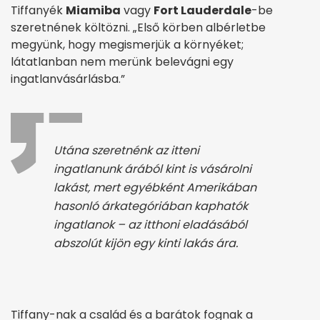
Tiffanyék
Miamiba
vagy
Fort Lauderdale
-be
szeretnének költözni. „Első körben albérletbe
megyünk, hogy megismerjük a környéket;
látatlanban nem merünk belevágni egy
ingatlanvásárlásba.”
Utána szeretnénk az itteni
ingatlanunk árából kint is vásárolni
lakást, mert egyébként Amerikában
hasonló árkategóriában kaphatók
ingatlanok – az itthoni eladásából
abszolút kijön egy kinti lakás ára.
Tiffany-nak a család és a barátok fognak a