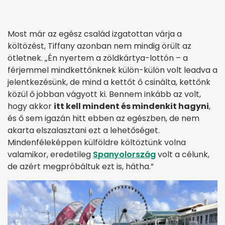
Most már az egész család izgatottan várja a
költözést, Tiffany azonban nem mindig örült az
ötletnek. „Én nyertem a zöldkártya-lottón – a
férjemmel mindkettőnknek külön-külön volt leadva a
jelentkezésünk, de mind a kettőt ő csinálta, kettőnk
közül ő jobban vágyott ki. Bennem inkább az volt,
hogy akkor
itt kell mindent és mindenkit hagyni
,
és ő sem igazán hitt ebben az egészben, de nem
akarta elszalasztani ezt a lehetőséget.
Mindenféleképpen külföldre költöztünk volna
valamikor, eredetileg
Spanyolország
volt a célunk,
de azért megpróbáltuk ezt is, hátha.”