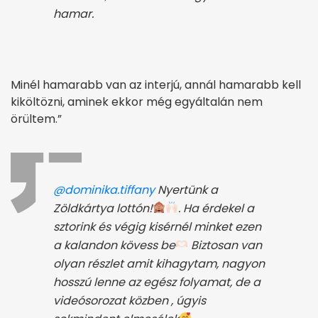
hamar.
Minél hamarabb van az interjú, annál hamarabb kell
kiköltözni, aminek ekkor még egyáltalán nem
örültem.”
@dominika.tiffany
Nyertünk a
Zöldkártya lottón!
. Ha érdekel a
sztorink és végig kisérnél minket ezen
a kalandon kövess be
Biztosan van
olyan részlet amit kihagytam, nagyon
hosszú lenne az egész folyamat, de a
videósorozat közben , úgyis