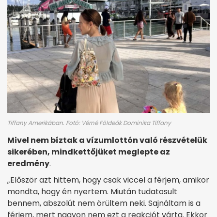
Tiffany Amerikában. Fotó: Vérné Földeák Dominika Tiffany
Mivel nem bíztak a vízumlottón való részvételük
sikerében, mindkettőjüket meglepte az
eredmény
.
„Először azt hittem, hogy csak viccel a férjem, amikor
mondta, hogy én nyertem. Miután tudatosult
bennem, abszolút nem örültem neki. Sajnáltam is a
férjem, mert nagyon nem ezt a reakciót várta. Ekkor