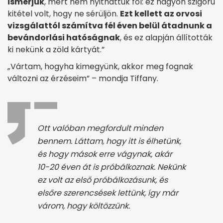
ismerjük
, mert nem nyithattuk föl: ez nagyon szigorú
kitétel volt, hogy ne sérüljön.
Ezt kellett az orvosi
vizsgálattól számítva fél éven belül átadnunk a
bevándorlási hatóságnak
, és ez alapján állították
ki nekünk a zöld kártyát.”
„Vártam, hogyha kimegyünk, akkor meg fognak
változni az érzéseim” – mondja Tiffany.
Ott valóban megfordult minden
bennem. Láttam, hogy itt is élhetünk,
és hogy mások erre vágynak, akár
10-20 éven át is próbálkoznak. Nekünk
ez volt az első próbálkozásunk, és
elsőre szerencsések lettünk, így már
várom, hogy költözzünk.