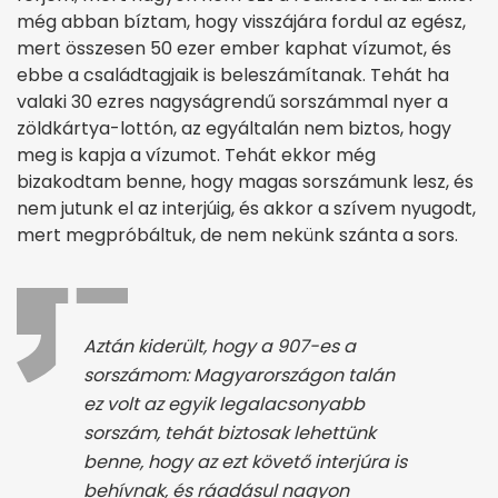
még abban bíztam, hogy visszájára fordul az egész,
mert összesen 50 ezer ember kaphat vízumot, és
ebbe a családtagjaik is beleszámítanak. Tehát ha
valaki 30 ezres nagyságrendű sorszámmal nyer a
zöldkártya-lottón, az egyáltalán nem biztos, hogy
meg is kapja a vízumot. Tehát ekkor még
bizakodtam benne, hogy magas sorszámunk lesz, és
nem jutunk el az interjúig, és akkor a szívem nyugodt,
mert megpróbáltuk, de nem nekünk szánta a sors.
Aztán kiderült, hogy a 907-es a
sorszámom: Magyarországon talán
ez volt az egyik legalacsonyabb
sorszám, tehát biztosak lehettünk
benne, hogy az ezt követő interjúra is
behívnak, és ráadásul nagyon