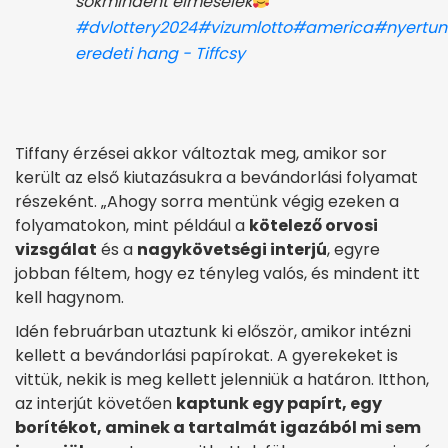
sokmindent elmesélek
#dvlottery2024
#vizumlotto
#america
#nyertun
eredeti hang - Tiffcsy
Tiffany érzései akkor változtak meg, amikor sor
került az első kiutazásukra a bevándorlási folyamat
részeként. „Ahogy sorra mentünk végig ezeken a
folyamatokon, mint például a
kötelező orvosi
vizsgálat
és a
nagykövetségi interjú
, egyre
jobban féltem, hogy ez tényleg valós, és mindent itt
kell hagynom.
Idén februárban utaztunk ki először, amikor intézni
kellett a bevándorlási papírokat. A gyerekeket is
vittük, nekik is meg kellett jelenniük a határon. Itthon,
az interjút követően
kaptunk egy papírt, egy
borítékot, aminek a tartalmát igazából mi sem