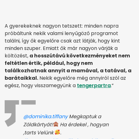
A gyerekeknek nagyon tetszett: minden napra
próbáltunk nekik valami lenyűgöző programot
találni, így ők egyelőre csak azt látják, hogy kint
minden szuper. Emiatt ők már nagyon várják a
költözést,
a hosszútávú következményeket nem
feltétlen értik, például, hogy nem
találkozhatnak annyit a mamával, a tatával, a
barátaikkal.
Nekik egyelőre még annyiról szól az
egész, hogy visszamegyünk a
tengerpartra
.”
@dominika.tiffany
Megkaptuk a
Zöldkártyát!
Ha érdekel , hogyan
,tarts Velünk
.