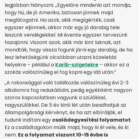
legjobban hiányozni. „Egyelőre mindenki azt mondja,
hogy hú, de jó Amerika, biztosan jönnek majd
meglátogatni. Ha azok, akik megígérték, csak
egyszer eljönnek, akkor már egy jó darabig tele
leszünk vendégekkel. Mi évente egyszer tervezünk
hazajönni. Viszont azok, akik már kint laknak, azt
mondták, hogy vissza fogunk járni egy darabig, de ha
lesz lehetőségünk olcsóbban utazni közelebbi
helyekre – például a
Karib-szigetekre
– akkor ez a
szokás valószínűleg el fog kopni egy idő után.”
„A rokonsággal való találkozás valószínűleg évi 2-3
alkalomra fog redukálódni, pedig egyébként nagyon
szoros kapcsolatban vagyunk a szülőkkel,
nagyszülőkkel. De 5 év kinti lét után beadhatjuk az
állampolgársági kérvényt, és ha azt elbírálják, el
tudunk indítani egy
családegyesítési folyamatot
.
Ez a családtagokon múlik majd, hogy ki él vele, és ki
nem.
Ez a folyamat viszont 10-15 évbe is