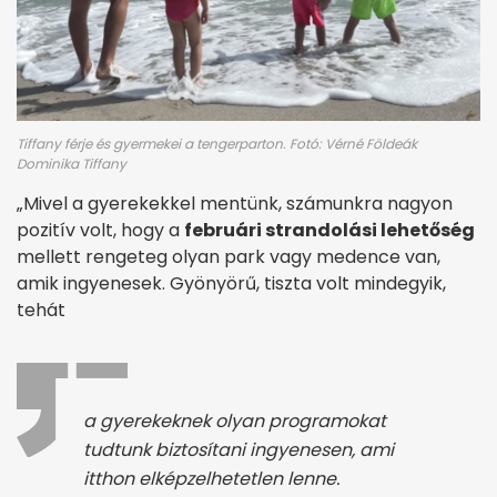
Tiffany férje és gyermekei a tengerparton. Fotó: Vérné Földeák
Dominika Tiffany
„Mivel a gyerekekkel mentünk, számunkra nagyon
pozitív volt, hogy a
februári strandolási lehetőség
mellett rengeteg olyan park vagy medence van,
amik ingyenesek. Gyönyörű, tiszta volt mindegyik,
tehát
a gyerekeknek olyan programokat
tudtunk biztosítani ingyenesen, ami
itthon elképzelhetetlen lenne.