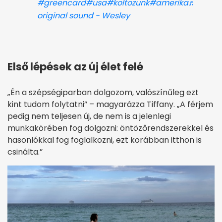
#greencard
#usa
#koltozunk
#amerika
♬
original sound - Wesley
Első lépések az új élet felé
„Én a szépségiparban dolgozom, valószínűleg ezt
kint tudom folytatni” – magyarázza Tiffany. „A férjem
pedig nem teljesen új, de nem is a jelenlegi
munkakörében fog dolgozni: öntözőrendszerekkel és
hasonlókkal fog foglalkozni, ezt korábban itthon is
csinálta.”