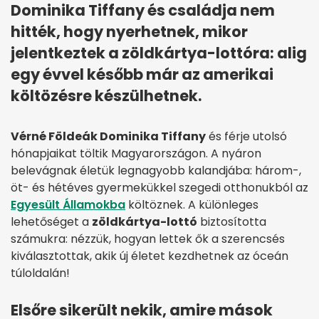
Dominika Tiffany és családja nem
hitték, hogy nyerhetnek, mikor
jelentkeztek a zöldkártya-lottóra: alig
egy évvel később már az amerikai
költözésre készülhetnek.
Vérné Földeák Dominika Tiffany
és férje utolsó
hónapjaikat töltik Magyarországon. A nyáron
belevágnak életük legnagyobb kalandjába: három-,
öt- és hétéves gyermekükkel szegedi otthonukból az
Egyesült Államokba
költöznek. A különleges
lehetőséget a
zöldkártya-lottó
biztosította
számukra: nézzük, hogyan lettek ők a szerencsés
kiválasztottak, akik új életet kezdhetnek az óceán
túloldalán!
Elsőre sikerült nekik, amire mások