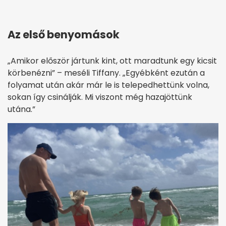
Az első benyomások
„Amikor először jártunk kint, ott maradtunk egy kicsit
körbenézni” – meséli Tiffany. „Egyébként ezután a
folyamat után akár már le is telepedhettünk volna,
sokan így csinálják. Mi viszont még hazajöttünk
utána.”