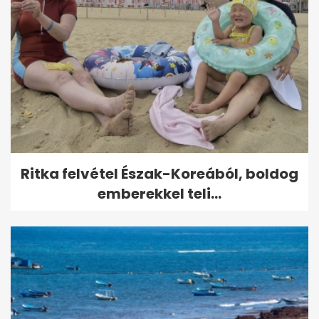
Ritka felvétel Észak-Koreából, boldog
emberekkel teli...