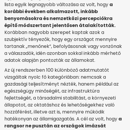
lista egyik legnagyobb változása az volt, hogy
a
korábbi években alkalmazott, inkább
benyomásokra és nemzetközi percepciókra
építő módszertant jelentősen átalakították.
Korábban nagyobb szerepet kaptak azok a
szubjektív tényezők, hogy egy országot mennyire
tartanak „menőnek”, befolyásosnak vagy vonzónak
a válaszadók, idén azonban sokkal inkább mérhető
adatok alapján pontozták az államokat.
Az új rendszerben 100 különböző adatmutatót
vizsgáltak nyolc fő kategóriában: nemcsak a
gazdasági teljesítményt nézték, hanem például az
egészségügy minőségét, az infrastruktúra
fejlettségét, a társadalmi stabilitást, a környezeti
állapotot, az oktatáshoz és lehetőségekhez való
hozzáférést, illetve azt is, mennyire működik
hatékonyan az államigazgatás. A cél az volt, hogy
a
rangsor ne pusztán az országok imázsát