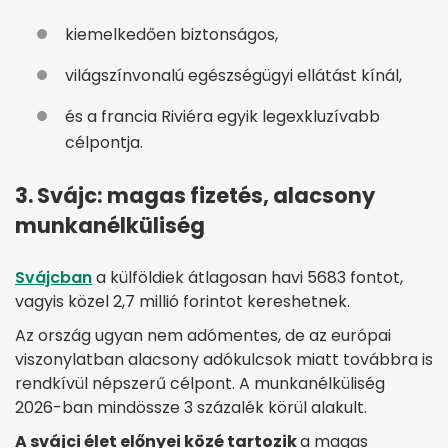
kiemelkedően biztonságos,
világszínvonalú egészségügyi ellátást kínál,
és a francia Riviéra egyik legexkluzívabb
célpontja.
3. Svájc: magas fizetés, alacsony
munkanélküliség
Svájcban
a külföldiek átlagosan havi 5683 fontot,
vagyis közel 2,7 millió forintot kereshetnek.
Az ország ugyan nem adómentes, de az európai
viszonylatban alacsony adókulcsok miatt továbbra is
rendkívül népszerű célpont. A munkanélküliség
2026-ban mindössze 3 százalék körül alakult.
A svájci élet előnyei közé tartozik
a magas