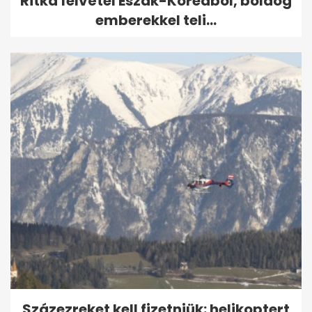
Ritka felvétel Észak-Koreából, boldog
emberekkel teli...
Százezreket kell fizetniük: helikoptert