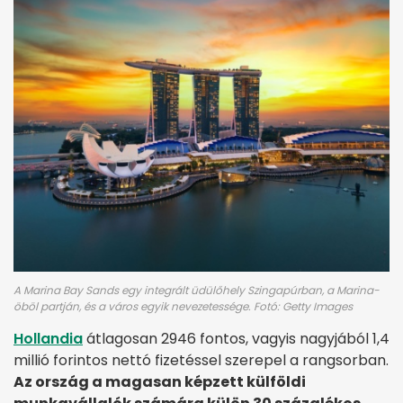
A Marina Bay Sands egy integrált üdülőhely Szingapúrban, a Marina-
öböl partján, és a város egyik nevezetessége. Fotó: Getty Images
Hollandia
átlagosan 2946 fontos, vagyis nagyjából 1,4
millió forintos nettó fizetéssel szerepel a rangsorban.
Az ország a magasan képzett külföldi