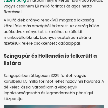
Luxemburg
a hatodik helyre került havi 4080 fontos,
vagyis csaknem 1,9 millió forintos átlagos nettó
fizetéssel.
A külföldiek aránya rendkívül magas: a lakosság
közel fele más országból érkezett. Az ország külön
adókedvezményeket is kínálhat a külföldi
munkavállalóknak, bizonyos esetekben akár a
fizetésük felére csökkentett adóalappal.
Szingapúr és Hollandia is felkerült a
listára
Szingapúrban átlagosan 3225 fontot, vagyis
körülbelül 1,5 millió forintot lehet hazavinni havonta. A
délkelet-ázsiai városállam a világ egyik
legbiztonságosabb és legmodernebb pénzügyi
központja.