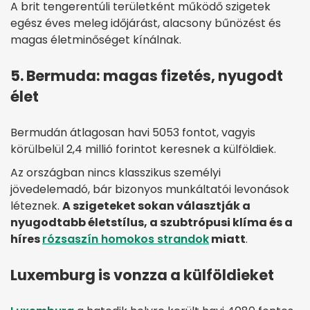
A brit tengerentúli területként működő szigetek
egész éves meleg időjárást, alacsony bűnözést és
magas életminőséget kínálnak.
5. Bermuda: magas fizetés, nyugodt
élet
Bermudán átlagosan havi 5053 fontot, vagyis
körülbelül 2,4 millió forintot keresnek a külföldiek.
Az országban nincs klasszikus személyi
jövedelemadó, bár bizonyos munkáltatói levonások
léteznek.
A szigeteket sokan választják a
nyugodtabb életstílus, a szubtrópusi klíma és a
híres
rózsaszín homokos strandok
miatt
.
Luxemburg is vonzza a külföldieket