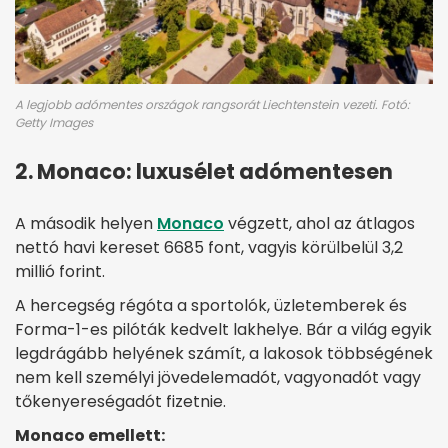
A legjobb adómentes országok rangsorát Liechtenstein vezeti. Fotó:
Getty Images
2. Monaco: luxusélet adómentesen
A második helyen
Monaco
végzett, ahol az átlagos
nettó havi kereset 6685 font, vagyis körülbelül 3,2
millió forint.
A hercegség régóta a sportolók, üzletemberek és
Forma-1-es pilóták kedvelt lakhelye. Bár a világ egyik
legdrágább helyének számít, a lakosok többségének
nem kell személyi jövedelemadót, vagyonadót vagy
tőkenyereségadót fizetnie.
Monaco emellett: