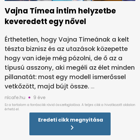
Vajna Tímea intim helyzetbe
keveredett egy nővel
Érthetetlen, hogy Vajna Tímeának a kelt
tészta biznisz és az utazások közepette
hogy van ideje még pózolni, de ő az a
típusú asszony, aki megéli az élet minden
pillanatát: most egy modell ismerőssel
vetkőzött, majd bújt össze.
nlcafe.hu
9 éve
Eredeti cikk megnyitása