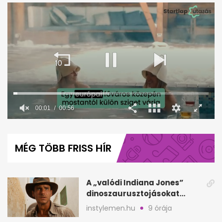
00:02
00:56
0
seconds
of
MÉG TÖBB FRISS HÍR
56
seconds
A „valódi Indiana Jones”
dinoszaurusztojásokat
talált a Góbi-sivatagban
instylemen.hu
9 órája