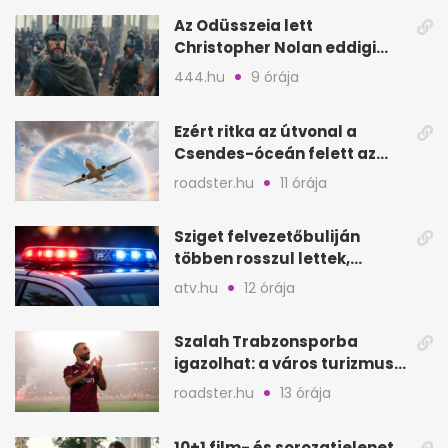
Az Odüsszeia lett
Christopher Nolan eddigi
legsikeresebb filmje
444.hu
9 órája
Ezért ritka az útvonal a
Csendes-óceán felett az
Ázsia–Amerika járatoknál
roadster.hu
11 órája
Sziget felvezetőbuliján
többen rosszul lettek,
reagáltak a szervezők
atv.hu
12 órája
Szalah Trabzonsporba
igazolhat: a város turizmusa
is rákapcsolhat
roadster.hu
13 órája
10+1 film- és sorozatjelenet,