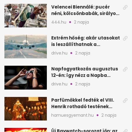
Velencei Biennálé: pucér
néni, kölcsönbabák, sirályok,
és kész a családi program
444.hu
2 napja
Extrém hőség: akár utasokat
is leszállíthatnak a
repülőgépről
drive.hu
2 napja
Napfogyatkozás augusztus
12-én: így nézz a Napba
biztonságosan
drive.hu
2 napja
Parfümökkel fedték el VIII.
Henrik rothadó testének
szagát
hamuesgyemant.hu
2 napja
Új Baywatch-sorozat jön: az