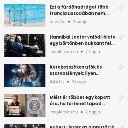
Ezt a fürdőnadrágot több
francia uszodában nem
fogadják el
drive.hu
3 napja
Hannibal Lecter valódi ihlete
egy börtönben bukkant fel
Thomas Harrisnek
instylemen.hu
2 napja
Kerekesszékes ufók és
szarvaslények: ilyen
Spielberg új filmje
444.hu
2 napja
Miért ér többet egy kopott
óra, ha történet tapad
hozzá?
instylemen.hu
2 napja
Robert Liston: az amputáció,