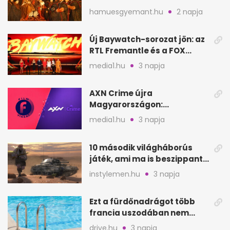
szagát
hamuesgyemant.hu
2 napja
Új Baywatch-sorozat jön: az
RTL Fremantle és a FOX
készíti
media1.hu
3 napja
AXN Crime újra
Magyarországon:
szeptembertől a Viasat Film
media1.hu
3 napja
helyén
10 második világháborús
játék, ami ma is beszippant
a képernyő elé
instylemen.hu
3 napja
Ezt a fürdőnadrágot több
francia uszodában nem
fogadják el
drive.hu
3 napja