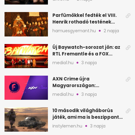
Parfümökkel fedték el VIII.
Henrik rothadó testének
szagát
hamuesgyemant.hu
2 napja
Új Baywatch-sorozat jön: az
RTL Fremantle és a FOX
készíti
media1.hu
3 napja
AXN Crime újra
Magyarországon:
szeptembertől a Viasat Film
media1.hu
3 napja
helyén
10 második világháborús
játék, ami ma is beszippant
a képernyő elé
instylemen.hu
3 napja