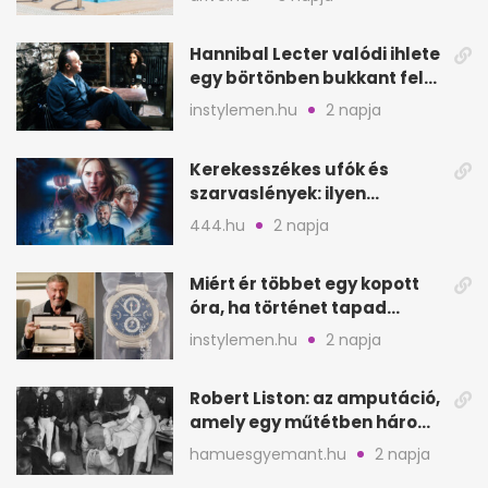
Hannibal Lecter valódi ihlete
egy börtönben bukkant fel
Thomas Harrisnek
instylemen.hu
2 napja
Kerekesszékes ufók és
szarvaslények: ilyen
Spielberg új filmje
444.hu
2 napja
Miért ér többet egy kopott
óra, ha történet tapad
hozzá?
instylemen.hu
2 napja
Robert Liston: az amputáció,
amely egy műtétben három
életet követelt
hamuesgyemant.hu
2 napja