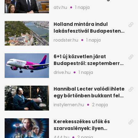
után: Dj Oti megmozgatta a
atv.hu
1 napja
BKK-t
Holland mintára indul
lakásfesztivál Budapesten:
koncertek egy napig
roadster.hu
1 napja
6+1 új közvetlen járat
Budapestről: szeptemberre
is jó úti célok
drive.hu
1 napja
Hannibal Lecter valódi ihlete
egy börtönben bukkant fel
Thomas Harrisnek
instylemen.hu
2 napja
Kerekesszékes ufók és
szarvaslények: ilyen
Spielberg új filmje
444.hu
2 napja