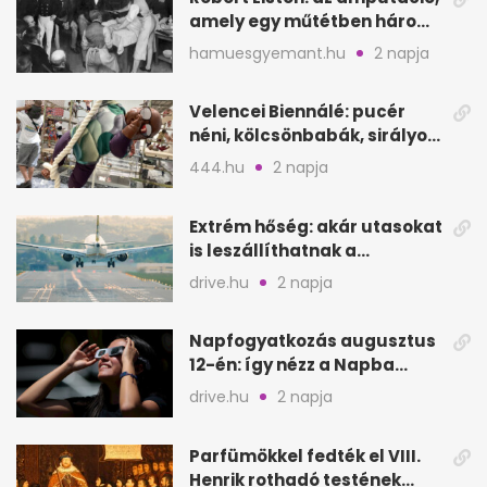
amely egy műtétben három
életet követelt
hamuesgyemant.hu
2 napja
Velencei Biennálé: pucér
néni, kölcsönbabák, sirályok,
és kész a családi program
444.hu
2 napja
Extrém hőség: akár utasokat
is leszállíthatnak a
repülőgépről
drive.hu
2 napja
Napfogyatkozás augusztus
12-én: így nézz a Napba
biztonságosan
drive.hu
2 napja
Parfümökkel fedték el VIII.
Henrik rothadó testének