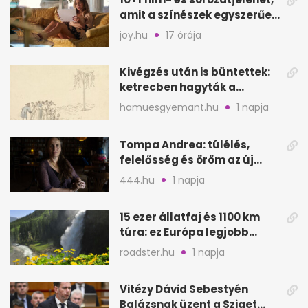
amit a színészek egyszerűen
visszautasítottak
joy.hu
17 órája
Kivégzés után is büntettek:
ketrecben hagyták a
holttesteket
hamuesgyemant.hu
1 napja
Tompa Andrea: túlélés,
felelősség és öröm az új
regény tükrében
444.hu
1 napja
15 ezer állatfaj és 1100 km
túra: ez Európa legjobb
nemzeti parkja
roadster.hu
1 napja
Vitézy Dávid Sebestyén
Balázsnak üzent a Sziget