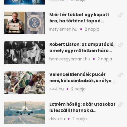
Miért ér többet egy kopott
óra, ha történet tapad
hozzá?
instylemen.hu
2 napja
Robert Liston: az amputáció,
amely egy műtétben három
életet követelt
hamuesgyemant.hu
2 napja
Velencei Biennálé: pucér
néni, kölcsönbabák, sirályok,
és kész a családi program
444.hu
2 napja
Extrém hőség: akár utasokat
is leszállíthatnak a
repülőgépről
drive.hu
2 napja