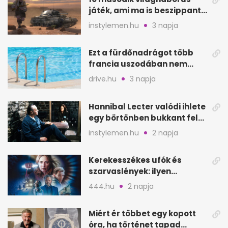
játék, ami ma is beszippant
a képernyő elé
instylemen.hu
3 napja
Ezt a fürdőnadrágot több
francia uszodában nem
fogadják el
drive.hu
3 napja
Hannibal Lecter valódi ihlete
egy börtönben bukkant fel
Thomas Harrisnek
instylemen.hu
2 napja
Kerekesszékes ufók és
szarvaslények: ilyen
Spielberg új filmje
444.hu
2 napja
Miért ér többet egy kopott
óra, ha történet tapad