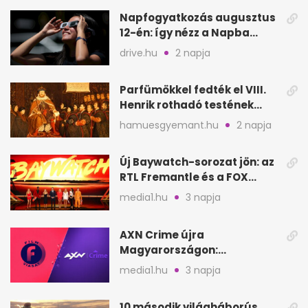
Napfogyatkozás augusztus
12-én: így nézz a Napba
biztonságosan
drive.hu
2 napja
Parfümökkel fedték el VIII.
Henrik rothadó testének
szagát
hamuesgyemant.hu
2 napja
Új Baywatch-sorozat jön: az
RTL Fremantle és a FOX
készíti
media1.hu
3 napja
AXN Crime újra
Magyarországon:
szeptembertől a Viasat Film
media1.hu
3 napja
helyén
10 második világháborús