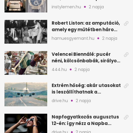
hozzá?
instylemen.hu
2 napja
Robert Liston: az amputáció,
amely egy műtétben három
életet követelt
hamuesgyemant.hu
2 napja
Velencei Biennálé: pucér
néni, kölcsönbabák, sirályok,
és kész a családi program
444.hu
2 napja
Extrém hőség: akár utasokat
is leszállíthatnak a
repülőgépről
drive.hu
2 napja
Napfogyatkozás augusztus
12-én: így nézz a Napba
biztonságosan
drive.hu
2 napja