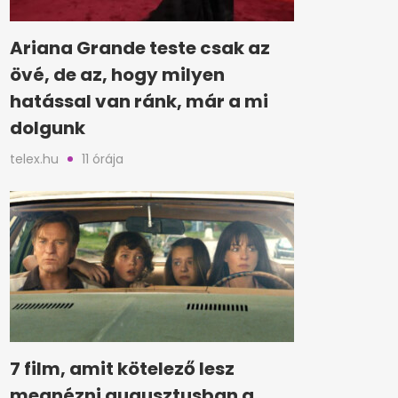
Ariana Grande teste csak az
övé, de az, hogy milyen
hatással van ránk, már a mi
dolgunk
telex.hu
11 órája
7 film, amit kötelező lesz
megnézni augusztusban a