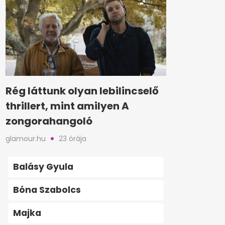
Rég láttunk olyan lebilincselő
thrillert, mint amilyen A
zongorahangoló
glamour.hu
23 órája
Balásy Gyula
Bóna Szabolcs
Majka