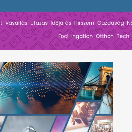
t
Vásárlás
Utazás
Időjárás
Hírszem
Gazdaság
N
Foci
Ingatlan
Otthon
Tech