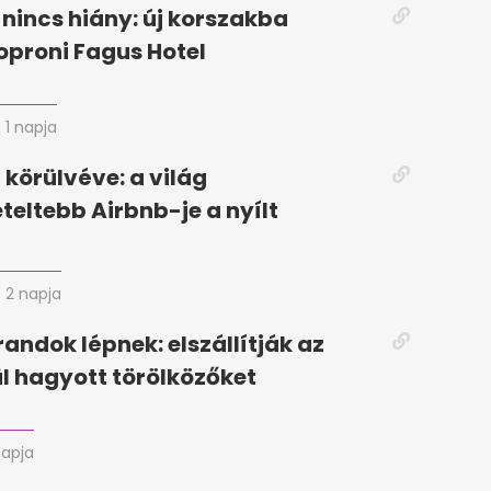
 nincs hiány: új korszakba
soproni Fagus Hotel
1 napja
körülvéve: a világ
eteltebb Airbnb-je a nyílt
2 napja
randok lépnek: elszállítják az
ül hagyott törölközőket
napja