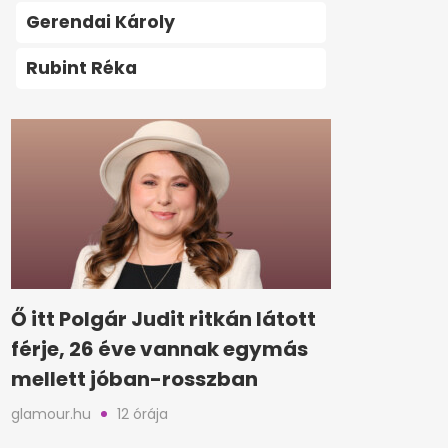
Gerendai Károly
Rubint Réka
Ő itt Polgár Judit ritkán látott
férje, 26 éve vannak egymás
mellett jóban-rosszban
glamour.hu
12 órája