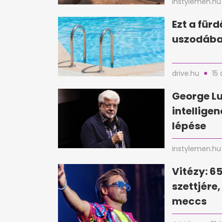
instylemen.hu
Ezt a für
uszodába
drive.hu
15 
George Lu
intellige
lépése
instylemen.hu
Vitézy: 6
szettjére
meccs