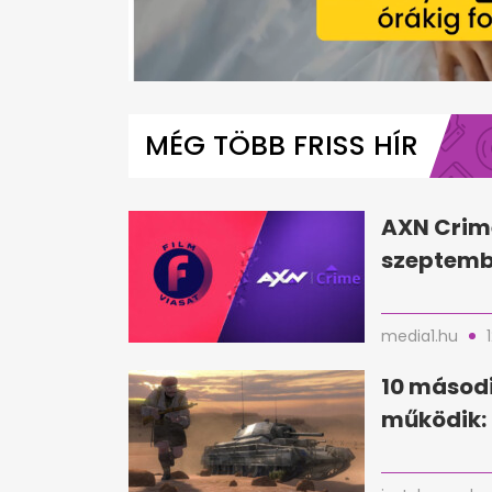
0
seconds
of
MÉG TÖBB FRISS HÍR
1
minute,
12
seconds
Volume
0%
AXN Crim
szeptembe
media1.hu
10 másodi
működik: