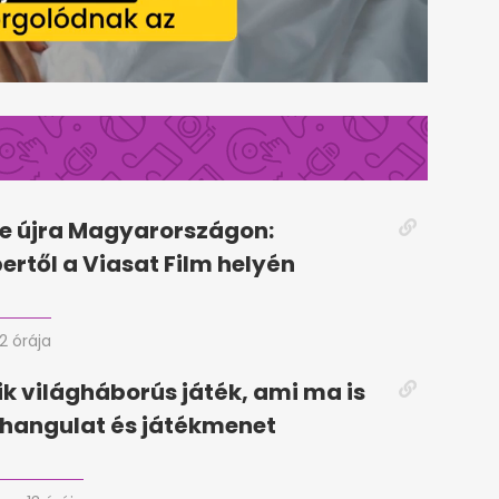
e újra Magyarországon:
rtől a Viasat Film helyén
12 órája
k világháborús játék, ami ma is
 hangulat és játékmenet