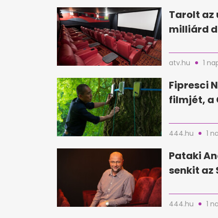
Tarolt az 
milliárd d
atv.hu
1 na
Fipresci N
filmjét, 
444.hu
1 n
Pataki An
senkit az 
444.hu
1 n