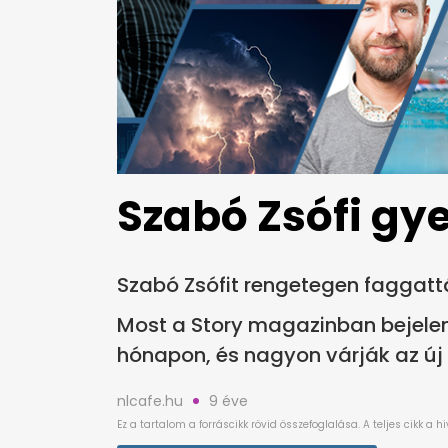
Szabó Zsófi gye
Szabó Zsófit rengetegen faggatt
Most a Story magazinban bejelent
hónapon, és nagyon várják az új 
nlcafe.hu
9 éve