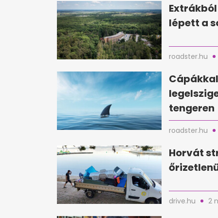
Extrákból
lépett a 
roadster.hu
Cápákkal 
legelszig
tengeren
roadster.hu
Horvát st
őrizetlen
drive.hu
2 