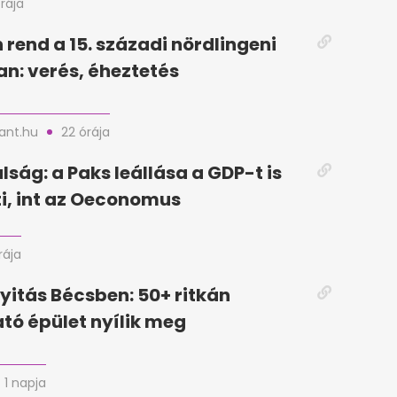
órája
 rend a 15. századi nördlingeni
n: verés, éheztetés
nt.hu
22 órája
lság: a Paks leállása a GDP-t is
i, int az Oeconomus
rája
yitás Bécsben: 50+ ritkán
tó épület nyílik meg
1 napja