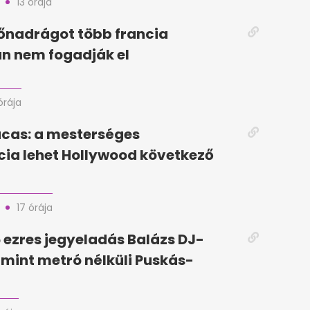
13 órája
dőnadrágot több francia
n nem fogadják el
órája
cas: a mesterséges
ncia lehet Hollywood következő
17 órája
5 ezres jegyeladás Balázs DJ-
, mint metró nélküli Puskás-