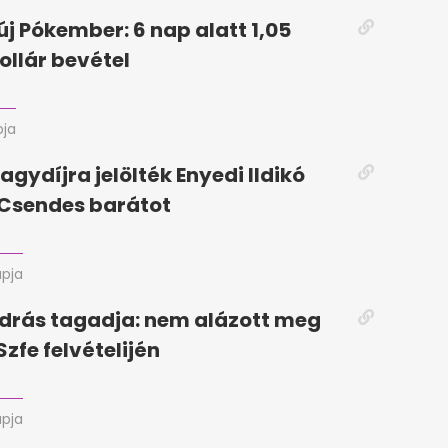
új Pókember: 6 nap alatt 1,05
ollár bevétel
pja
agydíjra jelölték Enyedi Ildikó
a Csendes barátot
apja
drás tagadja: nem alázott meg
Szfe felvételijén
apja