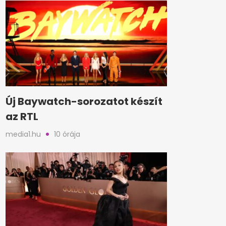
Új Baywatch-sorozatot készít
az RTL
media1.hu
10 órája