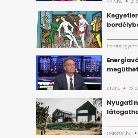
444.hu
21 
Kegyetlen
bordélyba
hamuesgyema
Energiavá
megüthet
atv.hu
22 ó
Nyugati n
látogatha
roadster.hu