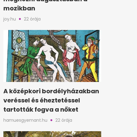
mozikban
joy.hu
22 órája
A középkori bordélyházakban
veréssel és éheztetéssel
tartották fogva a nőket
hamuesgyemant.hu
22 órája