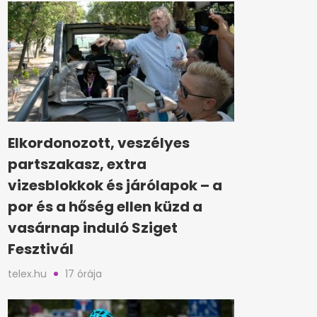
Elkordonozott, veszélyes
partszakasz, extra
vizesblokkok és járólapok – a
por és a hőség ellen küzd a
vasárnap induló Sziget
Fesztivál
telex.hu
17 órája